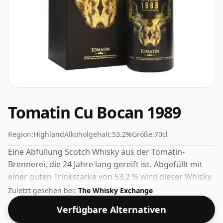
Tomatin Cu Bocan 1989
Region:
Highland
Alkoholgehalt:
53.2%
Größe:
70cl
Eine Abfüllung Scotch Whisky aus der Tomatin-
Brennerei, die 24 Jahre lang gereift ist. Abgefüllt mit
einer guten Trinkstärke von 53,2 % wird dieser Whisky
in einer 70-cl-Flasche geliefert.
Zuletzt gesehen bei:
The Whisky Exchange
Verfügbare Alternativen