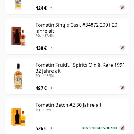
424 €
?
Tomatin Single Cask #34872 2001 20
Jahre alt
70cl • 57.4%
438 €
?
Tomatin Fruitful Spirits Old & Rare 1991
32 Jahre alt
70cl • 45.3%
487 €
?
Tomatin Batch #2 30 Jahre alt
70cl • 46%
526 €
KOSTENLOSER VERSAND
?