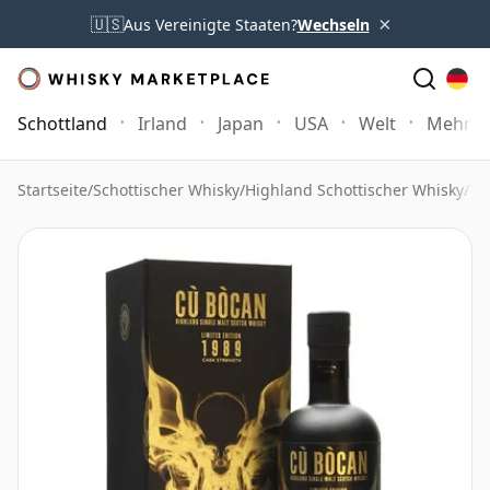
×
🇺🇸
Aus Vereinigte Staaten?
Wechseln
Schottland
Irland
Japan
USA
Welt
Mehr
Startseite
/
Schottischer Whisky
/
Highland Schottischer Whisky
/
To