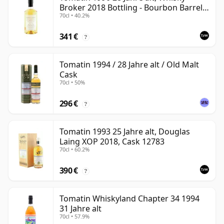
Broker 2018 Bottling - Bourbon Barrel
70cl • 40.2%
#10812
341 €
?
Tomatin 1994 / 28 Jahre alt / Old Malt
Cask
70cl • 50%
296 €
?
Tomatin 1993 25 Jahre alt, Douglas
Laing XOP 2018, Cask 12783
70cl • 60.2%
390 €
?
Tomatin Whiskyland Chapter 34 1994
31 Jahre alt
70cl • 57.9%