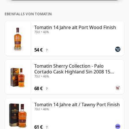
EBENFALLS VON TOMATIN
Tomatin 14 Jahre alt Port Wood Finish
70cl • 46%
54 €
?
Tomatin Sherry Collection - Palo
Cortado Cask Highland Sin 2008 15
70cl • 46%
Jahre alt
68 €
?
Tomatin 14 Jahre alt / Tawny Port Finish
70cl • 46%
61 €
?