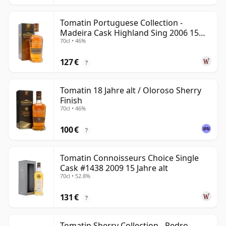
Tomatin Portuguese Collection -
Madeira Cask Highland Sing 2006 15
70cl • 46%
Jahre alt
127 €
?
Tomatin 18 Jahre alt / Oloroso Sherry
Finish
70cl • 46%
100 €
?
Tomatin Connoisseurs Choice Single
Cask #1438 2009 15 Jahre alt
70cl • 52.8%
131 €
?
Tomatin Sherry Collection - Pedro