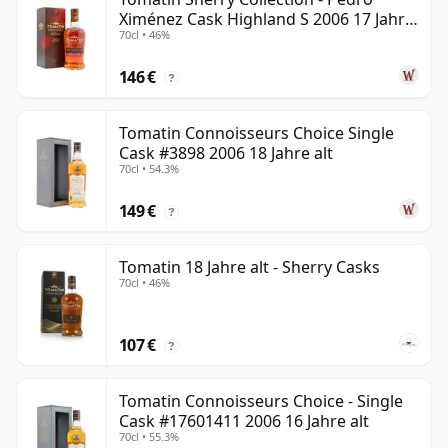
Ximénez Cask Highland S 2006 17 Jahre
70cl • 46%
alt
146 €
?
Tomatin Connoisseurs Choice Single
Cask #3898 2006 18 Jahre alt
70cl • 54.3%
149 €
?
Tomatin 18 Jahre alt - Sherry Casks
70cl • 46%
107 €
?
Tomatin Connoisseurs Choice - Single
Cask #17601411 2006 16 Jahre alt
70cl • 55.3%