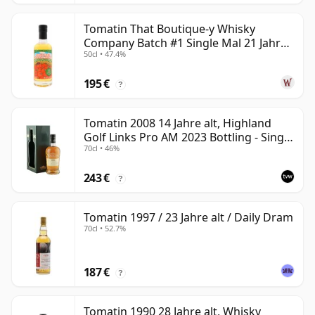
Tomatin That Boutique-y Whisky
Company Batch #1 Single Mal 21 Jahre
50cl • 47.4%
alt
195 €
?
Tomatin 2008 14 Jahre alt, Highland
Golf Links Pro AM 2023 Bottling - Single
70cl • 46%
Cask 53427
243 €
?
Tomatin 1997 / 23 Jahre alt / Daily Dram
70cl • 52.7%
187 €
?
Tomatin 1990 28 Jahre alt, Whisky