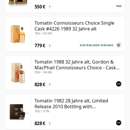
550 €
?
Tomatin Connoisseurs Choice Single
Cask #4226 1989 32 Jahre alt
70cl • 54.5%
779 €
KOSTENLOSER VERSAND
?
Tomatin 1988 32 Jahre alt, Gordon &
MacPhail Connoisseurs Choice - Cask
70cl • 54.6%
6656
828 €
?
Tomatin 1982 28 Jahre alt, Limited
Release 2010 Bottling with
70cl • 57%
Presentation Case - Cask 92
828 €
?