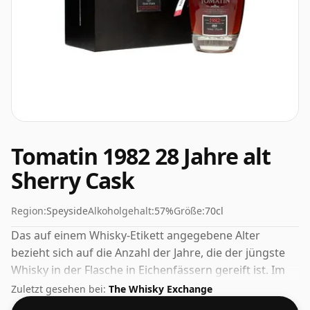
Tomatin 1982 28 Jahre alt
Sherry Cask
Region:
Speyside
Alkoholgehalt:
57%
Größe:
70cl
Das auf einem Whisky-Etikett angegebene Alter
bezieht sich auf die Anzahl der Jahre, die der jüngste
Whisky in der Flasche in Eichenfässern gereift ist. Im
Fall dieses Scotch Whiskys von Tomatin sind es 28
Zuletzt gesehen bei:
The Whisky Exchange
Jahre. Mit einem Alkoholgehalt von 57 % kann dieser