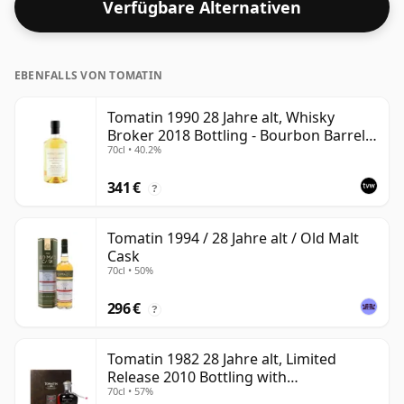
Verfügbare Alternativen
Whisky als höherprozentiger Whisky angesehen
werden. Erhältlich in der regulären Flaschengröße von
70 cl.
EBENFALLS VON TOMATIN
Tomatin 1990 28 Jahre alt, Whisky
Broker 2018 Bottling - Bourbon Barrel
70cl • 40.2%
#10812
341 €
?
Tomatin 1994 / 28 Jahre alt / Old Malt
Cask
70cl • 50%
296 €
?
Tomatin 1982 28 Jahre alt, Limited
Release 2010 Bottling with
70cl • 57%
Presentation Case - Cask 92