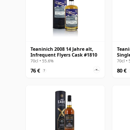
Teaninich 2008 14 Jahre alt,
Teani
Infrequent Flyers Cask #1810
Singl
#700
70cl • 55.6%
70cl •
76 €
80 €
?