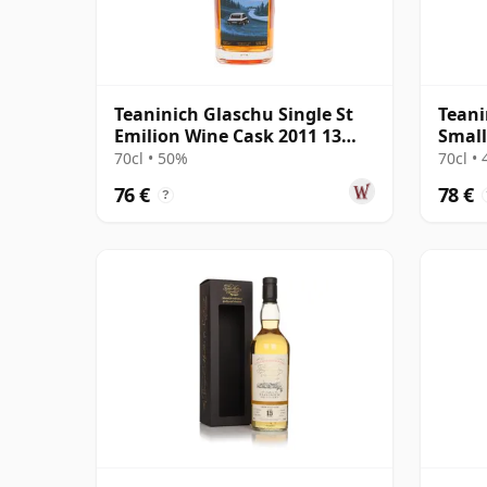
Teaninich Glaschu Single St
Teani
Emilion Wine Cask 2011 13
Small
Jahre alt
70cl • 50%
70cl •
76 €
78 €
?