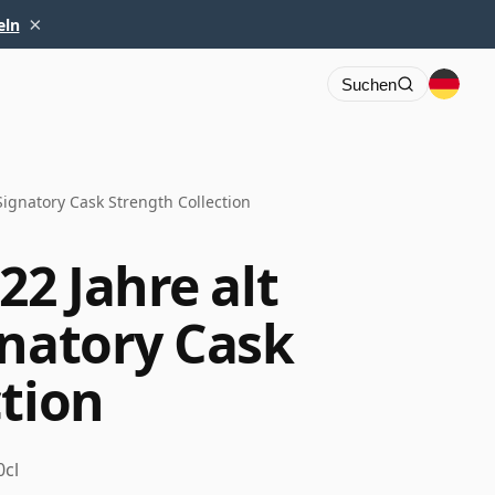
×
eln
Suchen
Signatory Cask Strength Collection
22 Jahre alt
gnatory Cask
ction
0cl