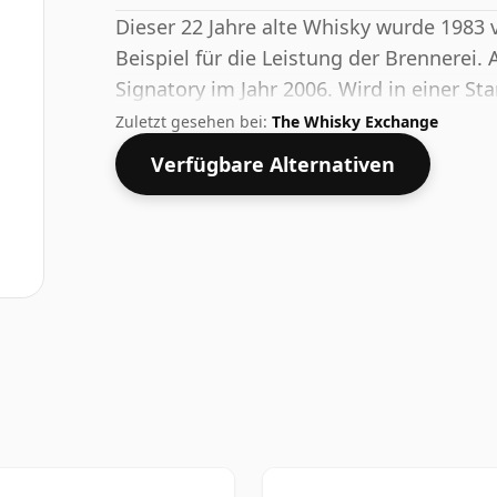
Dieser 22 Jahre alte Whisky wurde 1983 v
Beispiel für die Leistung der Brennerei
Signatory im Jahr 2006. Wird in einer St
standardmäßigen Stärke von 59,4 % gelie
Zuletzt gesehen bei:
The Whisky Exchange
Verfügbare Alternativen