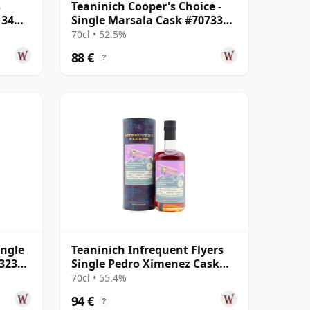
s
Teaninich Cooper's Choice -
134
Single Marsala Cask #707333
2010 12 Jahre alt
70cl • 52.5%
88 €
?
ingle
Teaninich Infrequent Flyers
13230
Single Pedro Ximenez Cask
#80518 2010 15 Jahre alt
70cl • 55.4%
94 €
?