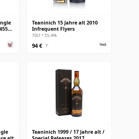
ingle
Teaninich 15 Jahre alt 2010
54556
Infrequent Flyers
70cl • 55.4%
94 €
?
ngle
Teaninich 1999 / 17 Jahre alt /
re alt
Special Releases 2017