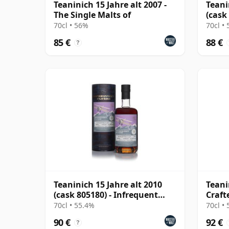
Teaninich 15 Jahre alt 2007 -
Teani
The Single Malts of
(cask
Choic
70cl • 56%
70cl •
85 €
88 €
?
Teaninich 15 Jahre alt 2010
Teani
(cask 805180) - Infrequent
Craft
Flyers
Marga
70cl • 55.4%
70cl •
90 €
92 €
?