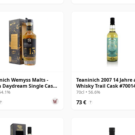
nich Wemyss Malts -
Teaninich 2007 14 Jahre a
n Daydream Single Cask
Whisky Trail Cask #7001
13 Jahre alt
 54.1%
70cl • 56.6%
73 €
?
?