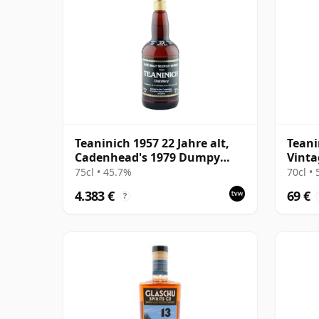
Teaninich 1957 22 Jahre alt,
Teani
Cadenhead's 1979 Dumpy
Vinta
Bottling
75cl • 45.7%
70cl •
4.383 €
69 €
?