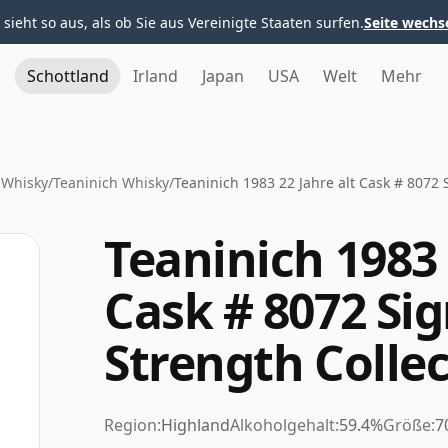
 sieht so aus, als ob Sie aus Vereinigte Staaten surfen.
Seite wechs
Schottland
Irland
Japan
USA
Welt
Mehr
 Whisky
/
Teaninich Whisky
/
Teaninich 1983 22 Jahre alt Cask # 8072 
Teaninich 1983 
Cask # 8072 Si
Strength Colle
Region:
Highland
Alkoholgehalt:
59.4%
Größe:
7