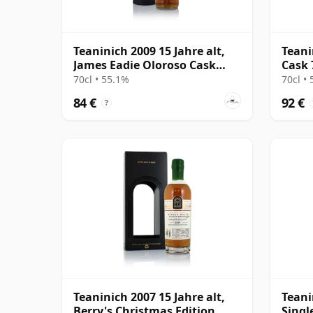
Teaninich 2009 15 Jahre alt,
Teani
James Eadie Oloroso Cask
Cask 
#713230
Rudd
70cl • 55.1%
70cl •
84 €
92 €
?
Teaninich 2007 15 Jahre alt,
Teani
Berry's Christmas Edition
Singl