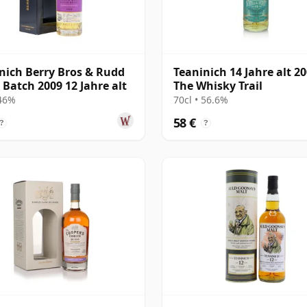
nich Berry Bros & Rudd
Teaninich 14 Jahre alt 2
 Batch 2009 12 Jahre alt
The Whisky Trail
 46%
70cl • 56.6%
58 €
?
?