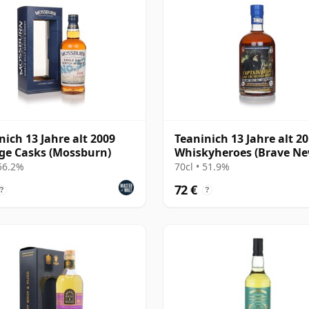
nich 13 Jahre alt 2009
Teaninich 13 Jahre alt 20
ge Casks (Mossburn)
Whiskyheroes (Brave N
Spirits)
 56.2%
70cl • 51.9%
72 €
?
?