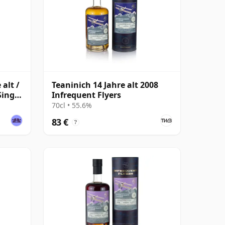
 alt /
Teaninich 14 Jahre alt 2008
Single
Infrequent Flyers
70cl • 55.6%
83 €
?