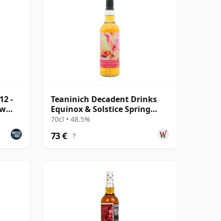
12 -
Teaninich Decadent Drinks
ew
Equinox & Solstice Spring
2024 Edi 2011 13 Jahre alt
70cl • 48.5%
73 €
?