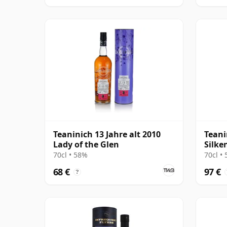
Teaninich 13 Jahre alt 2010
Teani
Lady of the Glen
Silke
2008 
70cl • 58%
70cl •
68 €
97 €
?