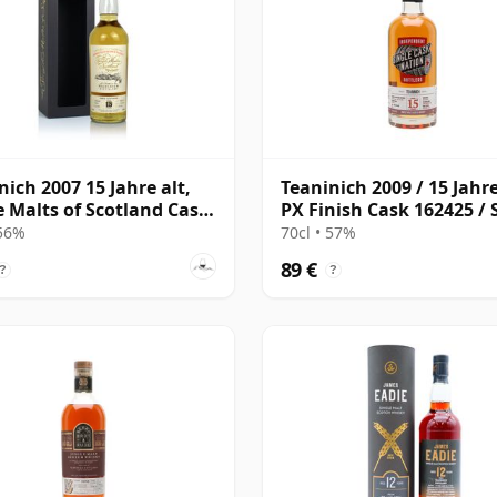
nich 2007 15 Jahre alt,
Teaninich 2009 / 15 Jahre
e Malts of Scotland Cask
PX Finish Cask 162425 / 
143
Cask Nation
 56%
70cl • 57%
89 €
?
?