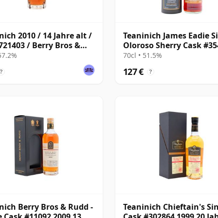
nich 2010 / 14 Jahre alt /
Teaninich James Eadie S
721403 / Berry Bros &
Oloroso Sherry Cask #3
 Odyssey Range
2008 12 Jahre alt
 57.2%
70cl • 51.5%
127 €
?
?
nich Berry Bros & Rudd -
Teaninich Chieftain's Si
e Cask #11092 2009 13
Cask #302864 1999 20 Jah