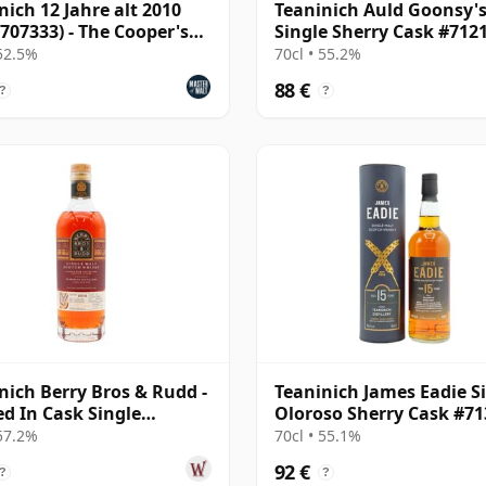
nich 12 Jahre alt 2010
Teaninich Auld Goonsy'
 707333) - The Cooper's
Single Sherry Cask #712
e
2009 12 Jahre alt
 52.5%
70cl • 55.2%
88 €
?
?
nich Berry Bros & Rudd -
Teaninich James Eadie S
ed In Cask Single
Oloroso Sherry Cask #7
ux 2010 14 Jahre alt
2009 15 Jahre alt
 57.2%
70cl • 55.1%
92 €
?
?