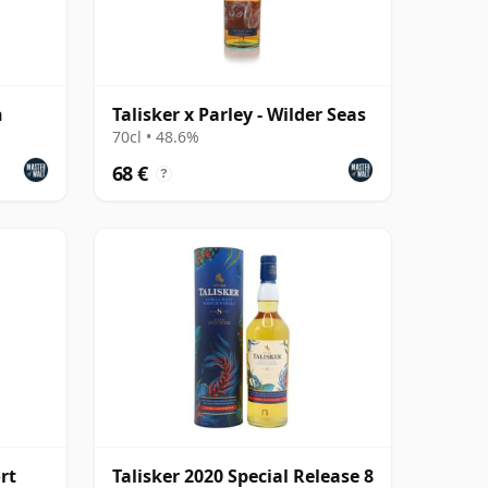
n
Talisker x Parley - Wilder Seas
70cl • 48.6%
68 €
?
rt
Talisker 2020 Special Release 8