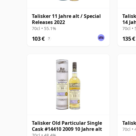
Talisker 11 Jahre alt / Special
Talis
Releases 2022
14 Jah
70cl • 55.1%
70cl •
103 €
135 €
?
Talisker Old Particular Single
Talisk
Cask #14410 2009 10 Jahre alt
70cl •
70cl • 48.4%