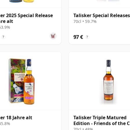
ker 2025 Special Release
Talisker Special Release
re alt
70cl • 59.7%
 53.9%
97 €
?
?
er 18 Jahre alt
Talisker Triple Matured
Edition - Friends of the C
 45.8%
Malts
70cl • 48%