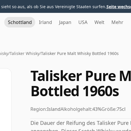
 sieht so aus, als ob Sie aus Vereinigte Staaten surfen.
Seite wechs
Schottland
Irland
Japan
USA
Welt
Mehr
hisky
/
Talisker Whisky
/
Talisker Pure Malt Whisky Bottled 1960s
Talisker Pure 
Bottled 1960s
Region:
Island
Alkoholgehalt:
43%
Größe:
75cl
Die Dauer der Reifung des Talisker Pure