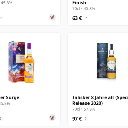
Finish
• 45.8%
70cl • 45.8%
63 €
?
?
ker Surge
Talisker 8 Jahre alt (Spec
Release 2020)
 45.8%
70cl • 57.9%
97 €
?
?