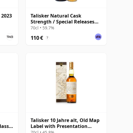
s 2023
Talisker Natural Cask
Strength / Special Releases
2023
70cl • 59.7%
110 €
?
Talisker 10 Jahre alt, Old Map
lassic
Label with Presentation
Carton
70cl • 45.8%