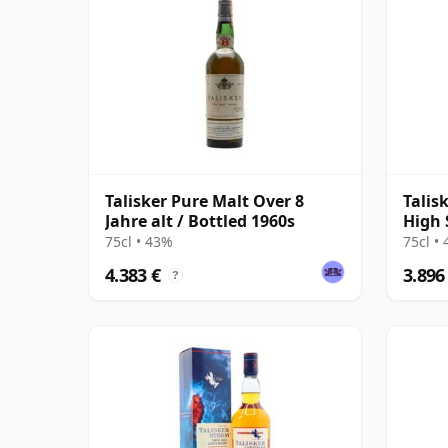
Talisker Pure Malt Over 8
Talis
Jahre alt / Bottled 1960s
High 
75cl • 43%
75cl •
4.383 €
3.896
?