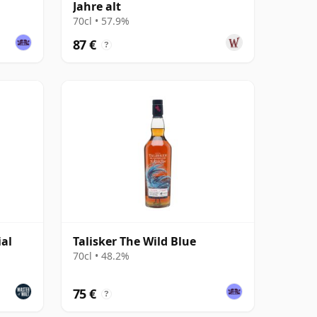
Jahre alt
70cl • 57.9%
87 €
?
ial
Talisker The Wild Blue
70cl • 48.2%
75 €
?