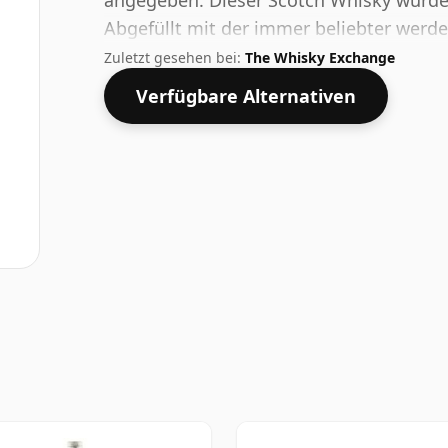
angegeben. Dieser Scotch Whisky wurde in
Abgefüllt mit der immer beliebter werd
respektablen Alkoholgehalt entspricht.
Zuletzt gesehen bei:
The Whisky Exchange
Verfügbare Alternativen