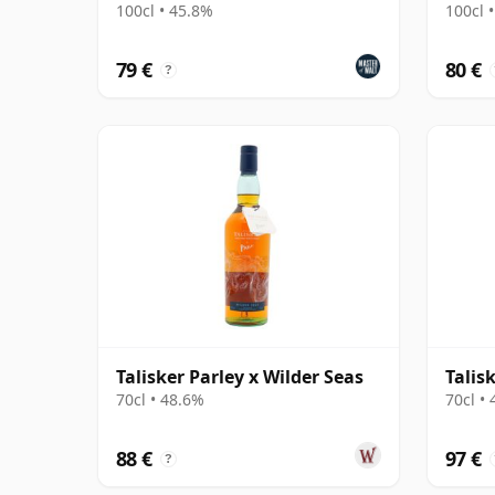
100cl • 45.8%
100cl 
79 €
80 €
?
Talisker Parley x Wilder Seas
Talis
70cl • 48.6%
70cl •
88 €
97 €
?