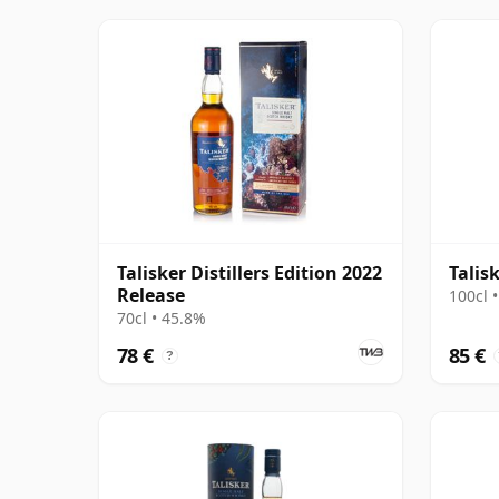
Talisker Distillers Edition 2022
Talis
Release
100cl 
70cl • 45.8%
78 €
85 €
?