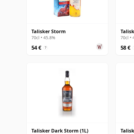
Talisker Storm
Talis
70cl • 45.8%
70cl •
54 €
58 €
?
Talisker Dark Storm (1L)
Talis