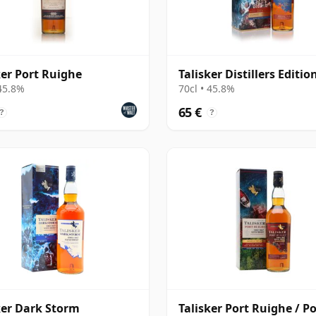
ker Port Ruighe
Talisker Distillers Editio
 45.8%
70cl • 45.8%
65 €
?
?
ker Dark Storm
Talisker Port Ruighe / Po