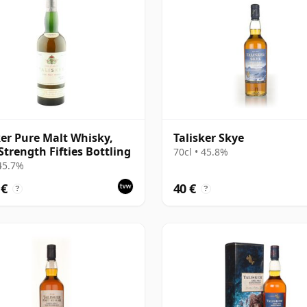
ker Pure Malt Whisky,
Talisker Skye
Strength Fifties Bottling
70cl • 45.8%
 45.7%
 €
40 €
?
?