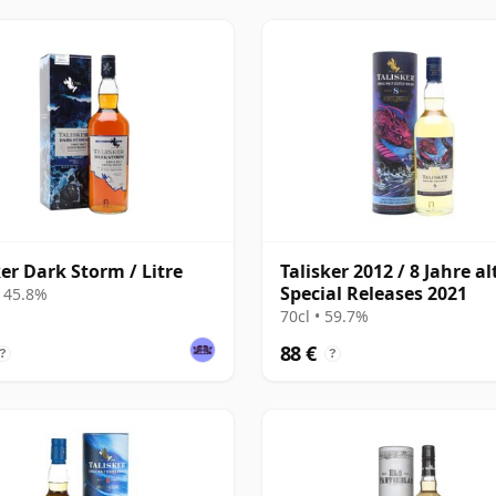
ker Dark Storm / Litre
Talisker 2012 / 8 Jahre alt
Special Releases 2021
• 45.8%
70cl • 59.7%
88 €
?
?