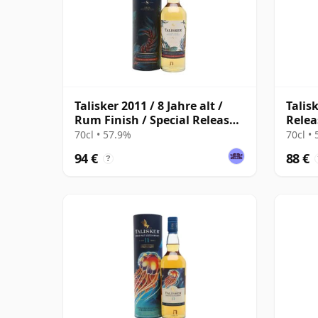
Talisker 2011 / 8 Jahre alt /
Talisk
Rum Finish / Special Releases
Relea
2020
70cl • 57.9%
70cl •
94 €
88 €
?