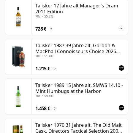
Talisker 17 Jahre alt Manager's Dram
2011 Edition
70cl • 55.2%
728 €
?
Talisker 1987 39 Jahre alt, Gordon &
MacPhail Connoisseurs Choice 2026
70cl • 51.4%
Heritage Bottling
1.215 €
?
Talisker 1989 15 Jahre alt, SMWS 14.10 -
Mint Humbugs at the Harbor
70cl • 59.4%
1.458 €
?
Talisker 1970 31 Jahre alt, The Old Malt
Cask, Directors Tactical Selection 2002