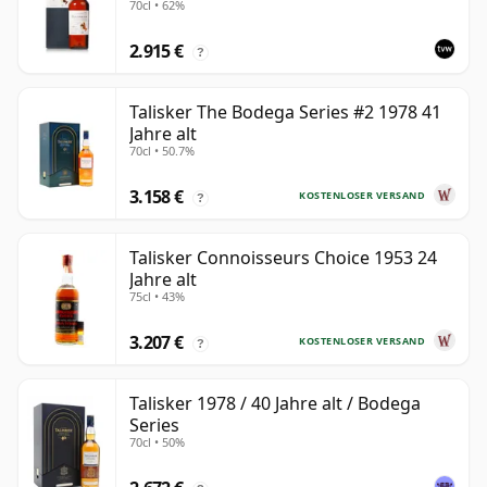
70cl • 62%
with Box
2.915 €
?
Talisker The Bodega Series #2 1978 41
Jahre alt
70cl • 50.7%
3.158 €
KOSTENLOSER VERSAND
?
Talisker Connoisseurs Choice 1953 24
Jahre alt
75cl • 43%
3.207 €
KOSTENLOSER VERSAND
?
Talisker 1978 / 40 Jahre alt / Bodega
Series
70cl • 50%