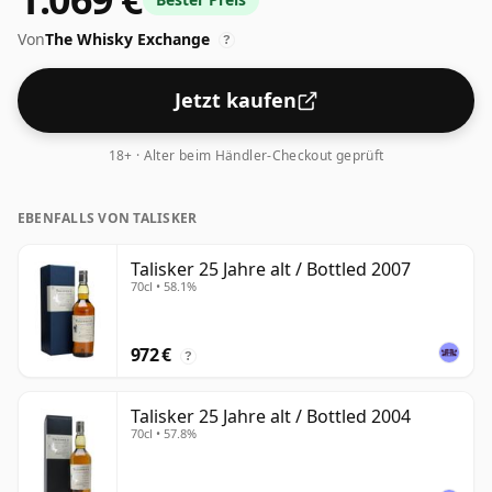
Von
The Whisky Exchange
?
Jetzt kaufen
18+ · Alter beim Händler-Checkout geprüft
EBENFALLS VON TALISKER
Talisker 25 Jahre alt / Bottled 2007
70cl • 58.1%
972 €
?
Talisker 25 Jahre alt / Bottled 2004
70cl • 57.8%