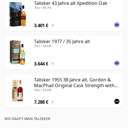
Talisker 43 Jahre alt Xpedition Oak
70cl • 49.7%
3.401 €
?
Talisker 1977 / 35 Jahre alt
70cl • 54.6%
3.644 €
?
Talisker 1955 38 Jahre alt, Gordon &
MacPhail Original Cask Strength with
70cl • 53.6%
Box
7.288 €
?
WO KAUFT MAN TALISKER