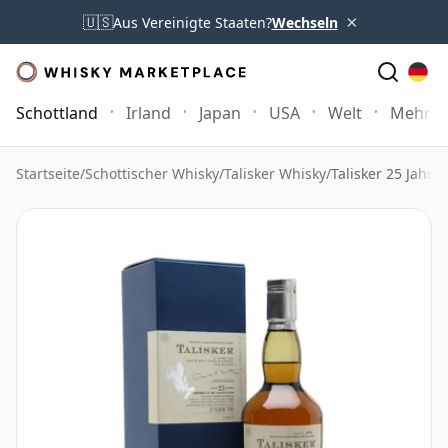
×
🇺🇸
Aus Vereinigte Staaten?
Wechseln
Schottland
Irland
Japan
USA
Welt
Mehr
Startseite
/
Schottischer Whisky
/
Talisker Whisky
/
Talisker 25 Jahre 