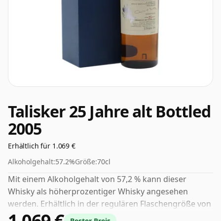
Talisker 25 Jahre alt Bottled
2005
Erhältlich für 1.069 €
Alkoholgehalt:
57.2%
Größe:
70cl
Mit einem Alkoholgehalt von 57,2 % kann dieser
Whisky als höherprozentiger Whisky angesehen
werden. Erhältlich in der regulären Flaschengröße von
1.069 €
70 cl.
Bester Preis