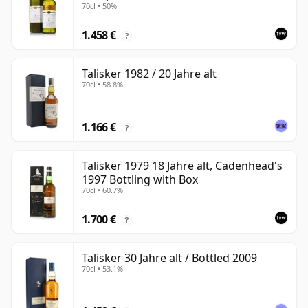
70cl • 50%
Bottling
1.458 €
?
Talisker 1982 / 20 Jahre alt
70cl • 58.8%
1.166 €
?
Talisker 1979 18 Jahre alt, Cadenhead's
1997 Bottling with Box
70cl • 60.7%
1.700 €
?
Talisker 30 Jahre alt / Bottled 2009
70cl • 53.1%