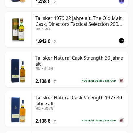
1.458 €
?
Talisker 1979 22 Jahre alt, The Old Malt
Cask, Directors Tactical Selection 2001
70cl • 50%
Bottling
1.943 €
?
Talisker Natural Cask Strength 30 Jahre
alt
70cl • 51.9%
2.138 €
KOSTENLOSER VERSAND
?
Talisker Natural Cask Strength 1977 30
Jahre alt
70cl • 50.7%
2.138 €
KOSTENLOSER VERSAND
?