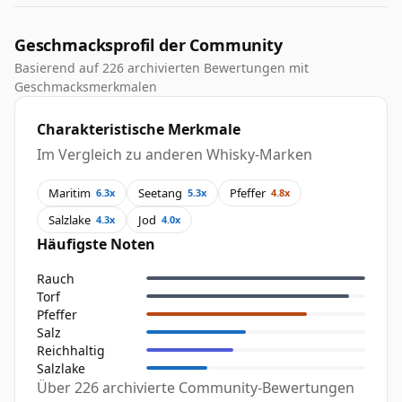
Geschmacksprofil der Community
Basierend auf 226 archivierten Bewertungen mit
Geschmacksmerkmalen
Charakteristische Merkmale
Im Vergleich zu anderen Whisky-Marken
Maritim
Seetang
Pfeffer
6.3x
5.3x
4.8x
Salzlake
Jod
4.3x
4.0x
Häufigste Noten
Rauch
Torf
Pfeffer
Salz
Reichhaltig
Salzlake
Über 226 archivierte Community-Bewertungen