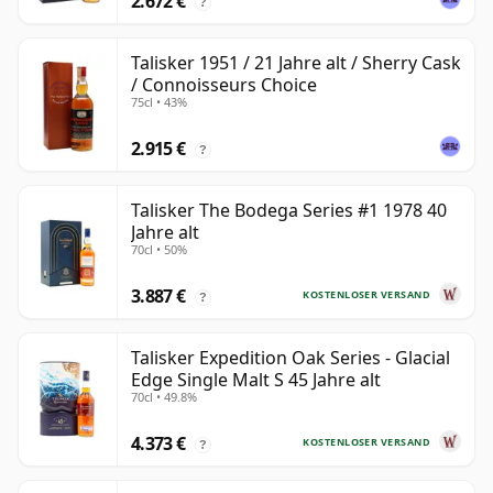
2.672 €
?
Talisker 1951 / 21 Jahre alt / Sherry Cask
/ Connoisseurs Choice
75cl • 43%
2.915 €
?
Talisker The Bodega Series #1 1978 40
Jahre alt
70cl • 50%
3.887 €
KOSTENLOSER VERSAND
?
Talisker Expedition Oak Series - Glacial
Edge Single Malt S 45 Jahre alt
70cl • 49.8%
4.373 €
KOSTENLOSER VERSAND
?