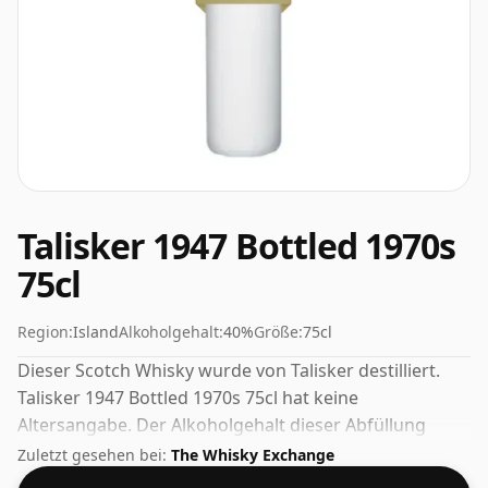
Talisker 1947 Bottled 1970s
75cl
Region:
Island
Alkoholgehalt:
40%
Größe:
75cl
Dieser Scotch Whisky wurde von Talisker destilliert.
Talisker 1947 Bottled 1970s 75cl hat keine
Altersangabe. Der Alkoholgehalt dieser Abfüllung
beträgt 40 % und die Flaschengröße beträgt
Zuletzt gesehen bei:
The Whisky Exchange
standardmäßig 75 cl.