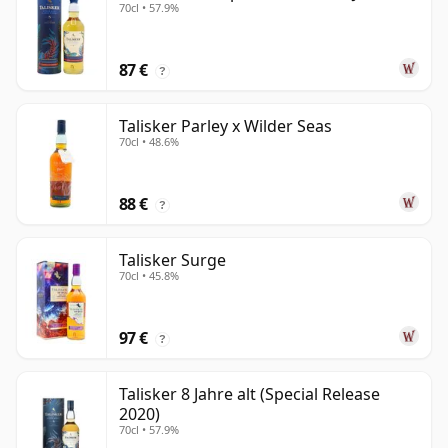
70cl • 57.9%
87 €
?
Talisker Parley x Wilder Seas
70cl • 48.6%
88 €
?
Talisker Surge
70cl • 45.8%
97 €
?
Talisker 8 Jahre alt (Special Release
2020)
70cl • 57.9%