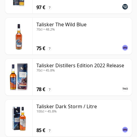
97 €
?
Talisker The Wild Blue
70cl • 48.2%
75 €
?
Talisker Distillers Edition 2022 Release
70cl • 45.8%
78 €
?
Talisker Dark Storm / Litre
100cl • 45.8%
85 €
?