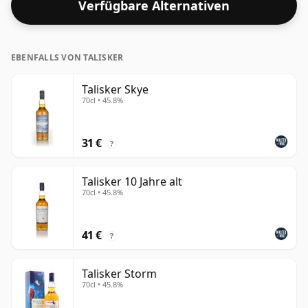
Verfügbare Alternativen
EBENFALLS VON TALISKER
Talisker Skye
70cl • 45.8%
31 €
?
Talisker 10 Jahre alt
70cl • 45.8%
41 €
?
Talisker Storm
70cl • 45.8%