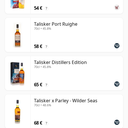
54 €
?
Talisker Port Ruighe
70cl • 45.8%
58 €
?
Talisker Distillers Edition
70cl • 45.8%
65 €
?
Talisker x Parley - Wilder Seas
70cl • 48.6%
68 €
?