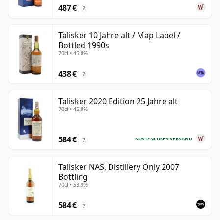
487 €
?
Talisker 10 Jahre alt / Map Label /
Bottled 1990s
70cl • 45.8%
438 €
?
Talisker 2020 Edition 25 Jahre alt
70cl • 45.8%
584 €
KOSTENLOSER VERSAND
?
Talisker NAS, Distillery Only 2007
Bottling
70cl • 53.9%
584 €
?