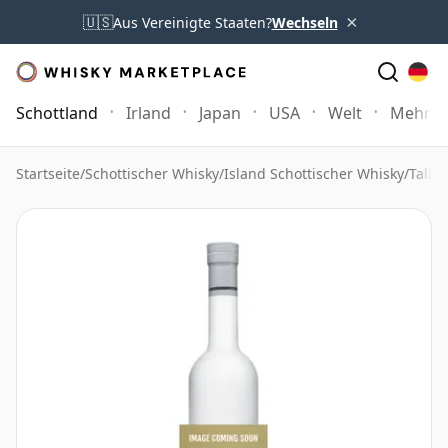
×
🇺🇸
Aus Vereinigte Staaten?
Wechseln
Schottland
Irland
Japan
USA
Welt
Mehr
Startseite
/
Schottischer Whisky
/
Island Schottischer Whisky
/
Talis