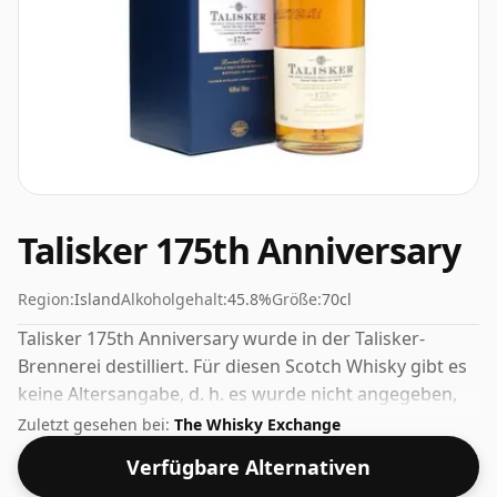
Talisker 175th Anniversary
Region:
Island
Alkoholgehalt:
45.8%
Größe:
70cl
Talisker 175th Anniversary wurde in der Talisker-
Brennerei destilliert. Für diesen Scotch Whisky gibt es
keine Altersangabe, d. h. es wurde nicht angegeben,
wie lange die Spirituose in der Flasche gereift ist. Mit
Zuletzt gesehen bei:
The Whisky Exchange
45,8 % werden Sie feststellen, dass dieser Whisky mit
Verfügbare Alternativen
einer idealen Trinkstärke abgefüllt wird. Erhältlich in