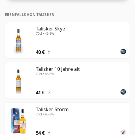
der regulären Flaschengröße von 70 cl.
EBENFALLS VON TALISKER
Talisker Skye
70cl • 45.8%
40 €
?
Talisker 10 Jahre alt
70cl • 45.8%
41 €
?
Talisker Storm
70cl • 45.8%
54 €
?