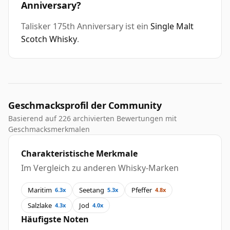
Anniversary?
Talisker 175th Anniversary ist ein
Single Malt
Scotch Whisky
.
Geschmacksprofil der Community
Basierend auf 226 archivierten Bewertungen mit
Geschmacksmerkmalen
Charakteristische Merkmale
Im Vergleich zu anderen Whisky-Marken
Maritim
Seetang
Pfeffer
6.3x
5.3x
4.8x
Salzlake
Jod
4.3x
4.0x
Häufigste Noten