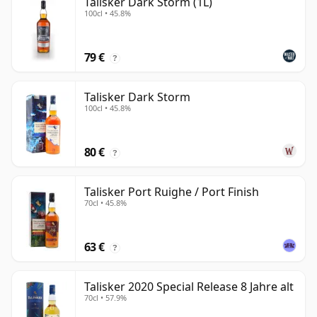
Talisker Dark Storm (1L)
100cl • 45.8%
79 €
?
Talisker Dark Storm
100cl • 45.8%
80 €
?
Talisker Port Ruighe / Port Finish
70cl • 45.8%
63 €
?
Talisker 2020 Special Release 8 Jahre alt
70cl • 57.9%