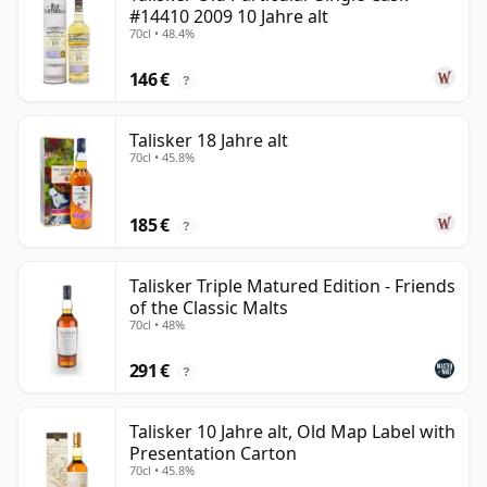
#14410 2009 10 Jahre alt
70cl • 48.4%
146 €
?
Talisker 18 Jahre alt
70cl • 45.8%
185 €
?
Talisker Triple Matured Edition - Friends
of the Classic Malts
70cl • 48%
291 €
?
Talisker 10 Jahre alt, Old Map Label with
Presentation Carton
70cl • 45.8%