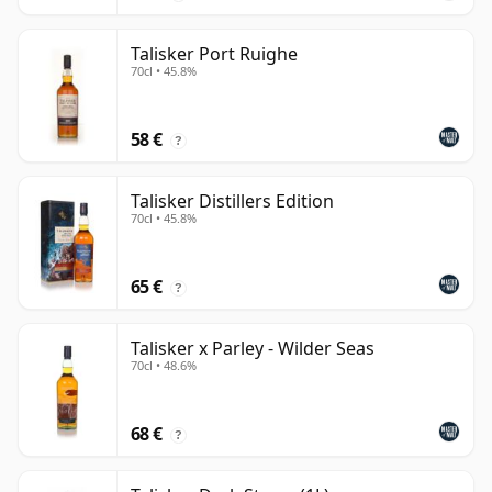
Talisker Port Ruighe
70cl • 45.8%
58 €
?
Talisker Distillers Edition
70cl • 45.8%
65 €
?
Talisker x Parley - Wilder Seas
70cl • 48.6%
68 €
?