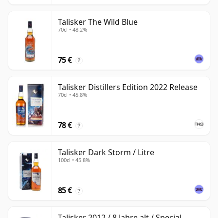
Talisker The Wild Blue
70cl • 48.2%
75 €
?
Talisker Distillers Edition 2022 Release
70cl • 45.8%
78 €
?
Talisker Dark Storm / Litre
100cl • 45.8%
85 €
?
Talisker 2012 / 8 Jahre alt / Special