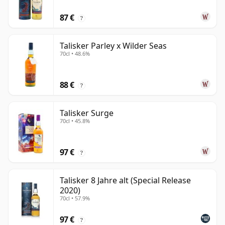
87 €
?
Talisker Parley x Wilder Seas
70cl • 48.6%
88 €
?
Talisker Surge
70cl • 45.8%
97 €
?
Talisker 8 Jahre alt (Special Release
2020)
70cl • 57.9%
97 €
?