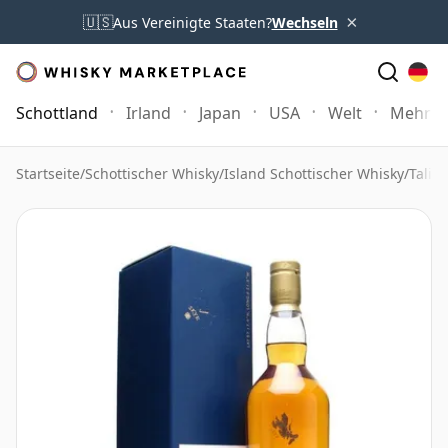
×
🇺🇸
Aus Vereinigte Staaten?
Wechseln
Schottland
Irland
Japan
USA
Welt
Mehr
Startseite
/
Schottischer Whisky
/
Island Schottischer Whisky
/
Talis