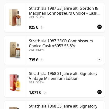
Strathisla 1987 33 Jahre alt, Gordon &
Macphail Connoisseurs Choice - Cask
70cl • 55.4%
3052
925 €
?
Strathisla 1987 33YO Connoisseurs
Choice Cask #3053 56.8%
70cl • 56.8%
735 €
?
Strathisla 1968 31 Jahre alt, Signatory
Vintage Millennium Edition
70cl • 53.2%
1.071 €
?
Strathisla 1968 33 Jahre alt, Signatory