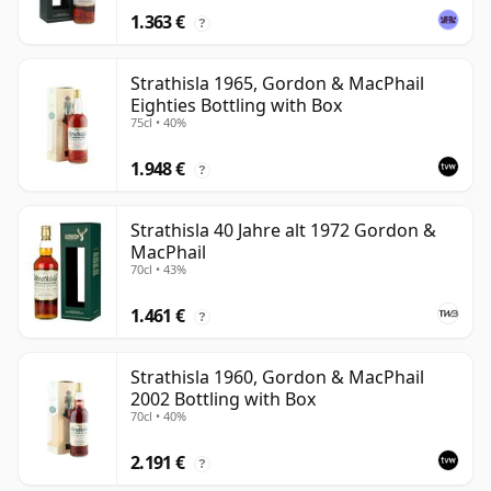
1.363 €
?
Strathisla 1965, Gordon & MacPhail
Eighties Bottling with Box
75cl • 40%
1.948 €
?
Strathisla 40 Jahre alt 1972 Gordon &
MacPhail
70cl • 43%
1.461 €
?
Strathisla 1960, Gordon & MacPhail
2002 Bottling with Box
70cl • 40%
2.191 €
?