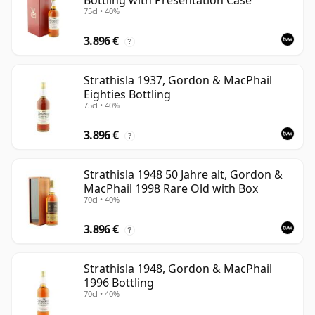
Bottling with Presentation Case
75cl • 40%
3.896 €
?
Strathisla 1937, Gordon & MacPhail
Eighties Bottling
75cl • 40%
3.896 €
?
Strathisla 1948 50 Jahre alt, Gordon &
MacPhail 1998 Rare Old with Box
70cl • 40%
3.896 €
?
Strathisla 1948, Gordon & MacPhail
1996 Bottling
70cl • 40%