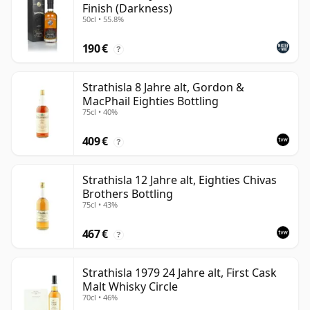
Finish (Darkness)
50cl • 55.8%
190 €
?
Strathisla 8 Jahre alt, Gordon &
MacPhail Eighties Bottling
75cl • 40%
409 €
?
Strathisla 12 Jahre alt, Eighties Chivas
Brothers Bottling
75cl • 43%
467 €
?
Strathisla 1979 24 Jahre alt, First Cask
Malt Whisky Circle
70cl • 46%