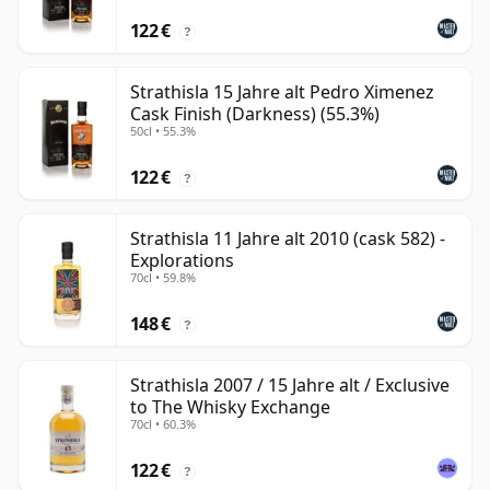
122 €
?
Strathisla 15 Jahre alt Pedro Ximenez
Cask Finish (Darkness) (55.3%)
50cl • 55.3%
122 €
?
Strathisla 11 Jahre alt 2010 (cask 582) -
Explorations
70cl • 59.8%
148 €
?
Strathisla 2007 / 15 Jahre alt / Exclusive
to The Whisky Exchange
70cl • 60.3%
122 €
?