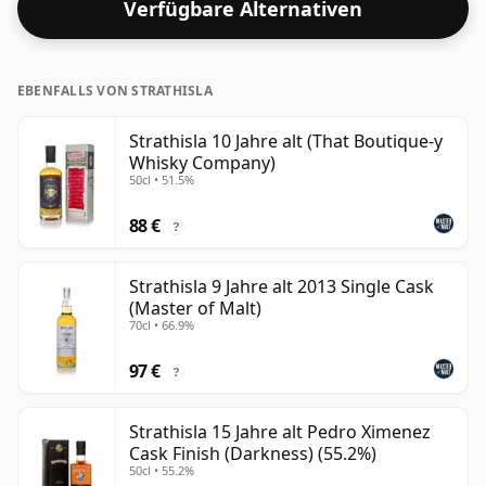
Verfügbare Alternativen
geliefert.
EBENFALLS VON STRATHISLA
Strathisla 10 Jahre alt (That Boutique-y
Whisky Company)
50cl • 51.5%
88 €
?
Strathisla 9 Jahre alt 2013 Single Cask
(Master of Malt)
70cl • 66.9%
97 €
?
Strathisla 15 Jahre alt Pedro Ximenez
Cask Finish (Darkness) (55.2%)
50cl • 55.2%