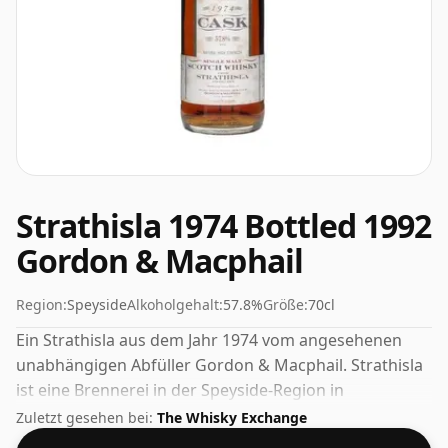
Strathisla 1974 Bottled 1992
Gordon & Macphail
Region:
Speyside
Alkoholgehalt:
57.8%
Größe:
70cl
Ein Strathisla aus dem Jahr 1974 vom angesehenen
unabhängigen Abfüller Gordon & Macphail. Strathisla
ist eine Brennerei in der Speyside-Region in
Schottland. Abgefüllt mit einer guten Trinkstärke von
Zuletzt gesehen bei:
The Whisky Exchange
57,8 % wird dieser Whisky in einer 70-cl-Flasche