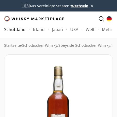
×
🇺🇸
Aus Vereinigte Staaten?
Wechseln
Schottland
Irland
Japan
USA
Welt
Mehr
Startseite
/
Schottischer Whisky
/
Speyside Schottischer Whisky
/
Str