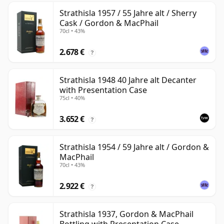
Strathisla 1957 / 55 Jahre alt / Sherry
Cask / Gordon & MacPhail
70cl • 43%
2.678 €
?
Strathisla 1948 40 Jahre alt Decanter
with Presentation Case
75cl • 40%
3.652 €
?
Strathisla 1954 / 59 Jahre alt / Gordon &
MacPhail
70cl • 43%
2.922 €
?
Strathisla 1937, Gordon & MacPhail