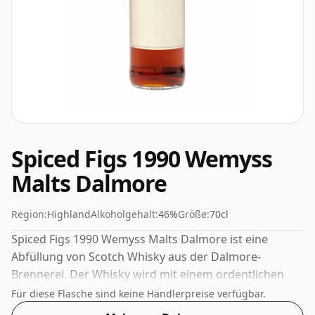
Spiced Figs 1990 Wemyss
Malts Dalmore
Region:
Highland
Alkoholgehalt:
46%
Größe:
70cl
Spiced Figs 1990 Wemyss Malts Dalmore ist eine
Abfüllung von Scotch Whisky aus der Dalmore-
Brennerei. Der Whisky wird mit einem ordentlichen
Alkoholgehalt von 46 % abgefüllt, was eine Steigerung
Für diese Flasche sind keine Händlerpreise verfügbar.
gegenüber dem Standardwert von 40 % darstellt, und