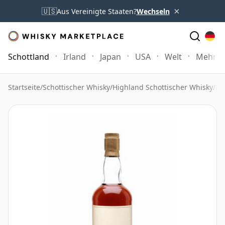
×
🇺🇸
Aus Vereinigte Staaten?
Wechseln
Schottland
Irland
Japan
USA
Welt
Mehr
Startseite
/
Schottischer Whisky
/
Highland Schottischer Whisky
/
Da