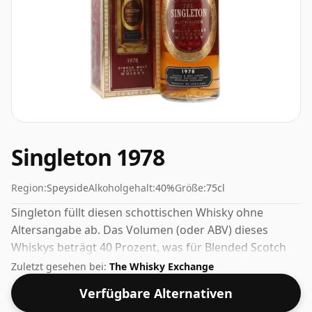
Singleton 1978
Region:
Speyside
Alkoholgehalt:
40%
Größe:
75cl
Singleton füllt diesen schottischen Whisky ohne
Altersangabe ab. Das Volumen (oder ABV) dieses
Whiskys beträgt 40 Prozent, was für Blended Scotch
üblich ist, obwohl viele Single Malts heutzutage in
Zuletzt gesehen bei:
The Whisky Exchange
höheren Stärken abgefüllt werden. Die Flaschengröße
Verfügbare Alternativen
beträgt 75cl.