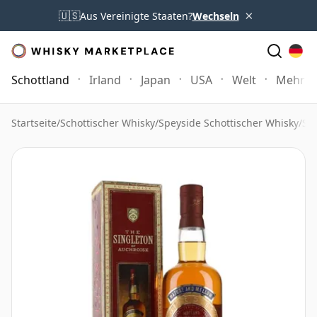
×
🇺🇸
Aus Vereinigte Staaten?
Wechseln
Schottland
Irland
Japan
USA
Welt
Mehr
Startseite
/
Schottischer Whisky
/
Speyside Schottischer Whisky
/
Si