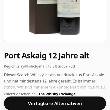
Port Askaig 12 Jahre alt
Region:
Islay
Alkoholgehalt:
45.8%
Größe:
70cl
Dieser Scotch Whisky ist ein Ausdruck aus Port Askaig
und hat mindestens 12 Jahre gereift. Es ist immer
schön, Whiskys mit einem Alkoholgehalt von 45,8 % zu
sehen, dieser wird in der normalen Größe von 70 cl
Zuletzt gesehen bei:
The Whisky Exchange
geliefert.
Verfügbare Alternativen