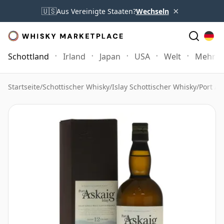
×
🇺🇸
Aus Vereinigte Staaten?
Wechseln
Schottland
Irland
Japan
USA
Welt
Mehr
Startseite
/
Schottischer Whisky
/
Islay Schottischer Whisky
/
Port As