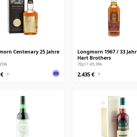
orn Centenary 25 Jahre
Longmorn 1967 / 33 Jahre
Hart Brothers
 45%
70cl • 45.9%
 €
2.435 €
?
?