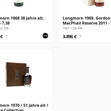
orn 1968 38 Jahre alt,
Longmorn 1969, Gordon
 7.38
MacPhail Reserve 2011 -
Wees Cask #5294
 52.5%
70cl • 59.4%
 €
3.896 €
?
?
orn 1970 / 51 Jahre alt /
te Collection