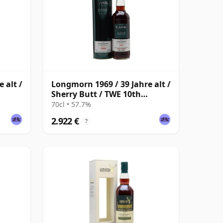
 alt /
Longmorn 1969 / 39 Jahre alt /
Sherry Butt / TWE 10th
Anniversary / G&M
70cl • 57.7%
2.922 €
?