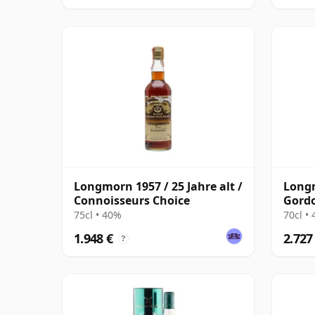
Longmorn 1957 / 25 Jahre alt /
Longm
Connoisseurs Choice
Gordo
Stren
75cl • 40%
70cl •
1.948 €
2.727
?