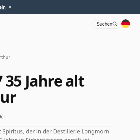
×
eln
Suchen
rthur
35 Jahre alt
ur
cl
Spiritus, der in der Destillerie Longmorn