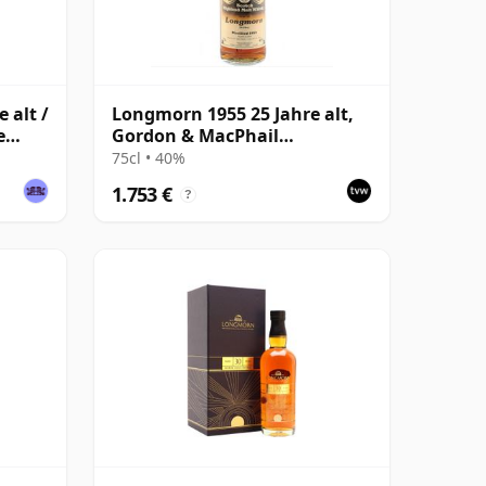
 alt /
Longmorn 1955 25 Jahre alt,
e
Gordon & MacPhail
Connoisseurs Choice
75cl • 40%
1.753 €
?