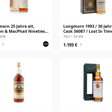
orn 25 Jahre alt,
Longmorn 1993 / 30 Jahre
n & MacPhail Nineties
Cask 56087 / Lost In Tim
ing with Box
Series
 40%
70cl • 54.4%
1.193 €
?
?