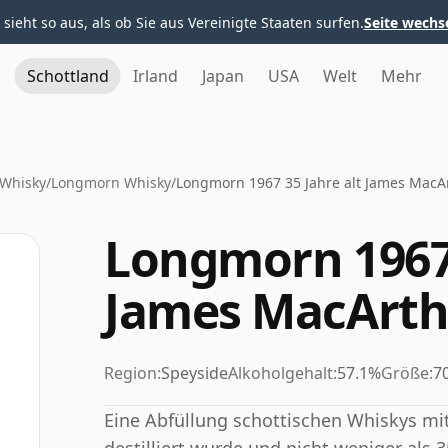
 sieht so aus, als ob Sie aus Vereinigte Staaten surfen.
Seite wechs
Schottland
Irland
Japan
USA
Welt
Mehr
 Whisky
/
Longmorn Whisky
/
Longmorn 1967 35 Jahre alt James MacA
Longmorn 1967 
James MacArth
Region:
Speyside
Alkoholgehalt:
57.1%
Größe:
70
Eine Abfüllung schottischen Whiskys mit 