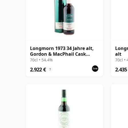
Longmorn 1973 34 Jahre alt,
Longm
Gordon & MacPhail Cask
alt
Strength #3649
70cl • 54.4%
70cl •
2.922 €
2.435
?