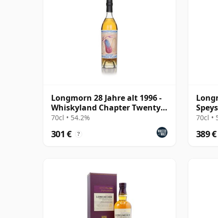
Longmorn 28 Jahre alt 1996 -
Longm
Whiskyland Chapter Twenty
Speys
One
70cl • 54.2%
70cl •
301 €
389 €
?