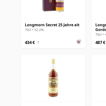
Longmorn Secret 25 Jahre alt
Longm
Gordo
70cl • 52.2%
Bottl
70cl •
434 €
487 €
?