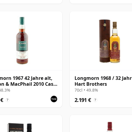
orn 1967 42 Jahre alt,
Longmorn 1968 / 32 Jahre
n & MacPhail 2010 Cask
Hart Brothers
gth
 48.3%
70cl • 49.8%
 €
2.191 €
?
?