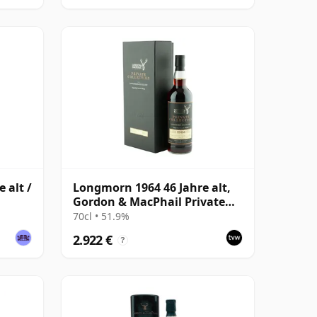
 alt /
Longmorn 1964 46 Jahre alt,
Gordon & MacPhail Private
Collection
70cl • 51.9%
2.922 €
?