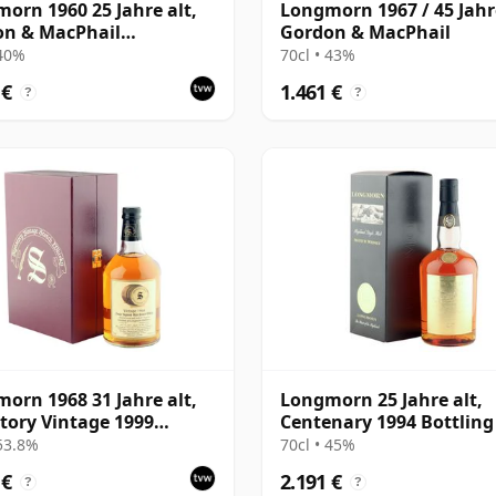
orn 1960 25 Jahre alt,
Longmorn 1967 / 45 Jahre
on & MacPhail
Gordon & MacPhail
isseurs Choice
 40%
70cl • 43%
 €
1.461 €
?
?
orn 1968 31 Jahre alt,
Longmorn 25 Jahre alt,
tory Vintage 1999
Centenary 1994 Bottling
ing with Case
Presentation Box
 53.8%
70cl • 45%
 €
2.191 €
?
?