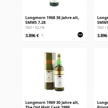
Longmorn 1968 36 Jahre alt,
Longm
SMWS 7.28
SMWS
70cl • 52.1%
70cl •
3.896 €
3.896
?
Longmorn 1969 30 Jahre alt,
Longm
The Old Malt Cask 1999
Priva