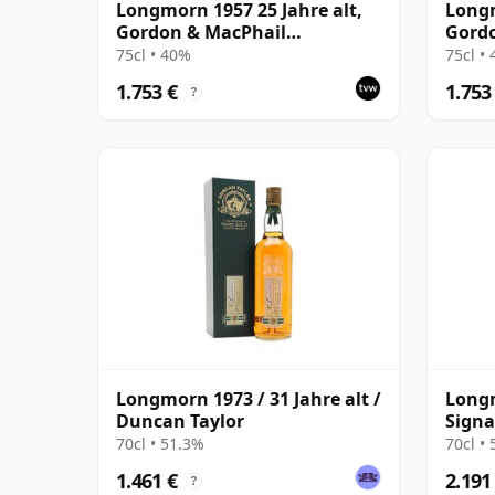
Longmorn 1957 25 Jahre alt,
Longm
Gordon & MacPhail
Gord
Connoisseurs Choice
Conno
75cl • 40%
75cl •
1.753 €
1.753
?
Longmorn 1973 / 31 Jahre alt /
Longm
Duncan Taylor
Signa
Bottl
70cl • 51.3%
70cl •
1.461 €
2.191
?