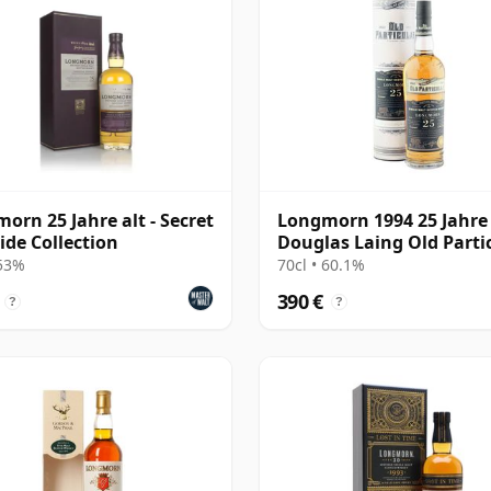
orn 25 Jahre alt - Secret
Longmorn 1994 25 Jahre 
ide Collection
Douglas Laing Old Partic
Cask 13921
 53%
70cl • 60.1%
390 €
?
?