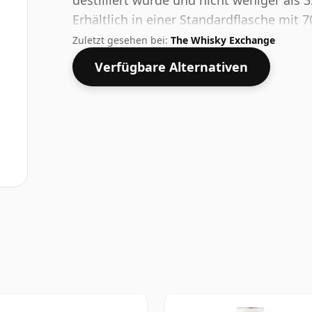
destilliert wurde und nicht weniger als 35
Erhältlich in einer Standardflasche mit 
Stärke von 57,1 %.
Zuletzt gesehen bei:
The Whisky Exchange
Verfügbare Alternativen