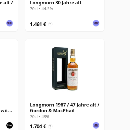
 alt /
Longmorn 30 Jahre alt
70cl • 44.5%
1.461 €
?
Longmorn 1967 / 47 Jahre alt /
 with
Gordon & MacPhail
70cl • 43%
1.704 €
?