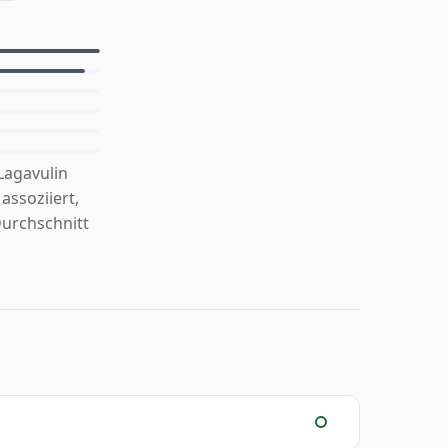
Lagavulin
assoziiert,
Durchschnitt