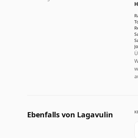
H
R
T
R
S
S
J
Ü
W
w
a
Ebenfalls von Lagavulin
K