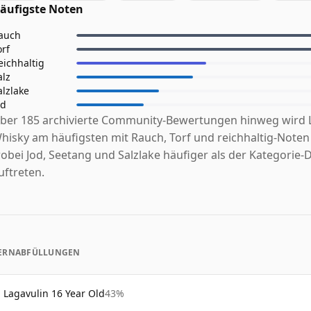
äufigste Noten
auch
orf
eichhaltig
alz
alzlake
od
ber 185 archivierte Community-Bewertungen hinweg wird 
hisky am häufigsten mit Rauch, Torf und reichhaltig-Noten 
obei Jod, Seetang und Salzlake häufiger als der Kategorie-
uftreten.
ERNABFÜLLUNGEN
Lagavulin 16 Year Old
43%