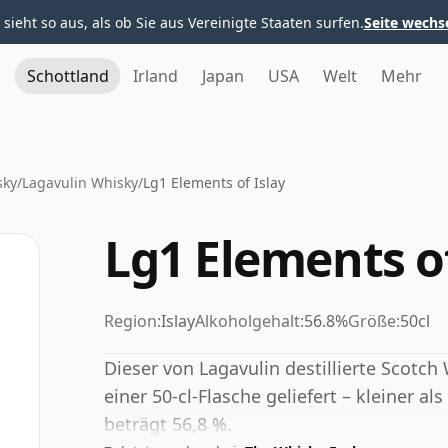
 sieht so aus, als ob Sie aus Vereinigte Staaten surfen.
Seite wechs
Schottland
Irland
Japan
USA
Welt
Mehr
sky
/
Lagavulin Whisky
/
Lg1 Elements of Islay
Lg1 Elements of
Region:
Islay
Alkoholgehalt:
56.8%
Größe:
50cl
Dieser von Lagavulin destillierte Scotch
einer 50-cl-Flasche geliefert – kleiner a
beträgt 56,8 %.