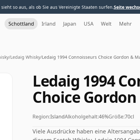
 sieht so aus, als ob Sie aus Vereinigte Staaten surfen.
Seite wechs
Schottland
Irland
Japan
USA
Welt
Mehr
hisky
/
Ledaig Whisky
/
Ledaig 1994 Connoisseurs Choice Gordon & M
Ledaig 1994 Co
Choice Gordon
Region:
Island
Alkoholgehalt:
46%
Größe:
70cl
Viele Ausdrücke haben eine Altersangabe