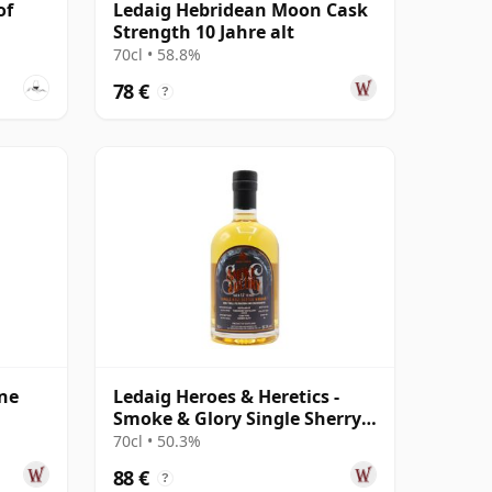
of
Ledaig Hebridean Moon Cask
Strength 10 Jahre alt
70cl • 58.8%
78 €
?
ne
Ledaig Heroes & Heretics -
Smoke & Glory Single Sherry
Ca 2010 12 Jahre alt
70cl • 50.3%
88 €
?