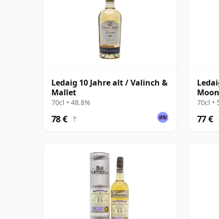
Ledaig 10 Jahre alt / Valinch &
Ledai
Mallet
Moo
70cl • 48.8%
70cl •
78 €
77 €
?