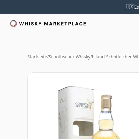
🇺🇸
Es
Startseite
/
Schottischer Whisky
/
Island Schottischer W