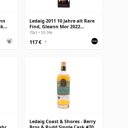
ann
Ledaig 2011 10 Jahre alt Rare
sk
Find, Gleann Mor 2022
Bottling - Single Sherry Cask
70cl • 55.5%
6992
117 €
?
Ledaig Coast & Shores - Berry
ahre
Bros & Rudd Single Cask #70