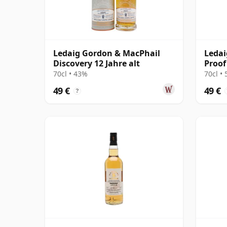
Ledaig Gordon & MacPhail
Ledai
Discovery 12 Jahre alt
Proof
2020 
70cl • 43%
70cl •
49 €
49 €
?