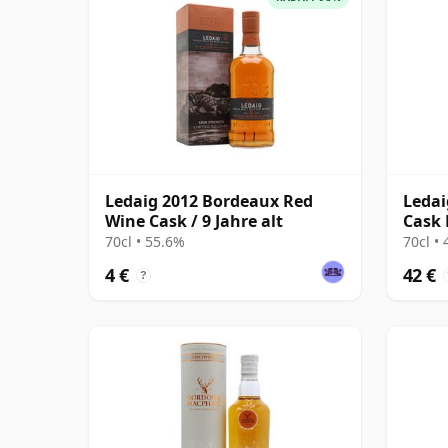
Ledaig 2012 Bordeaux Red
Ledai
Wine Cask / 9 Jahre alt
Cask 
70cl • 55.6%
70cl •
4 €
42 €
?