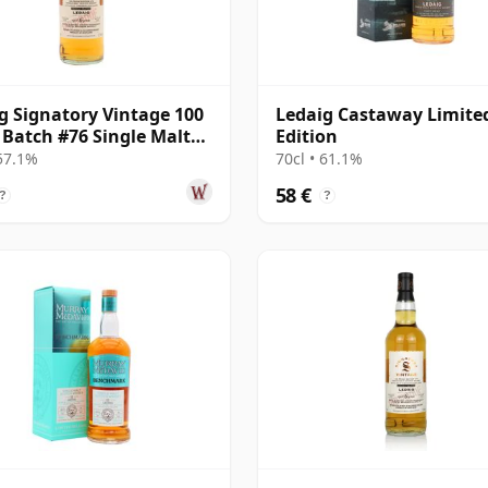
g Signatory Vintage 100
Ledaig Castaway Limite
 Batch #76 Single Malt
Edition
6 Jahre alt
 57.1%
70cl • 61.1%
58 €
?
?