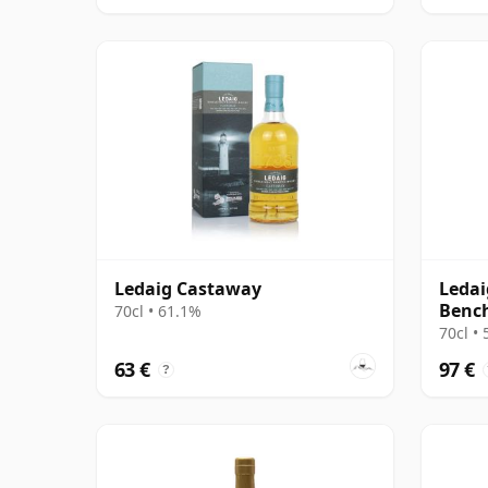
Ledaig Castaway
Ledai
Benc
70cl • 61.1%
Frade
70cl •
alt
63 €
97 €
?