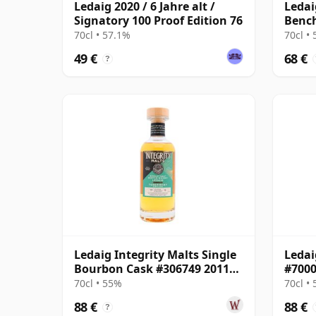
Ledaig 2020 / 6 Jahre alt /
Ledai
Signatory 100 Proof Edition 76
Benc
Singl
70cl • 57.1%
70cl •
49 €
68 €
?
Ledaig Integrity Malts Single
Ledai
Bourbon Cask #306749 2011
#7000
15 Jahre alt
70cl • 55%
70cl •
88 €
88 €
?