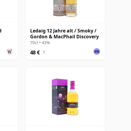
d
Ledaig 12 Jahre alt / Smoky /
Gordon & MacPhail Discovery
70cl • 43%
48 €
?