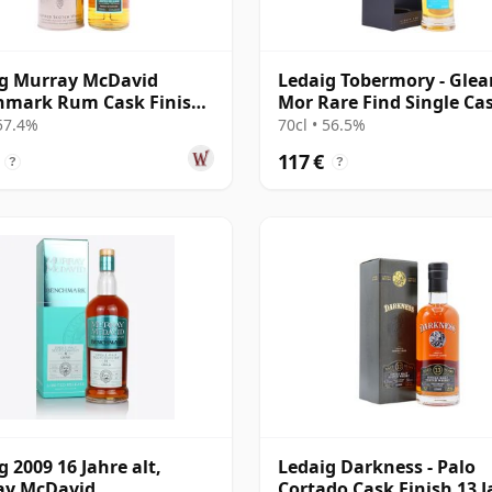
g Murray McDavid
Ledaig Tobermory - Gle
hmark Rum Cask Finish
Mor Rare Find Single Ca
e Ma 2005 16 Jahre alt
#6991 2011 12 Jahre alt
 57.4%
70cl • 56.5%
117 €
?
?
g 2009 16 Jahre alt,
Ledaig Darkness - Palo
ay McDavid
Cortado Cask Finish 13 J