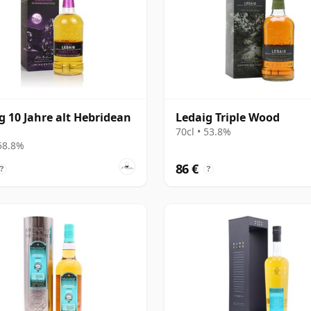
g 10 Jahre alt Hebridean
Ledaig Triple Wood
n
70cl • 53.8%
 58.8%
86 €
?
?