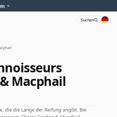
×
eln
Suchen
acphail
nnoisseurs
 & Macphail
, die die Länge der Reifung angibt. Bei