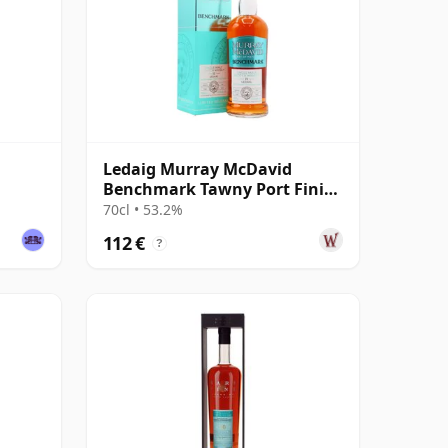
Ledaig Murray McDavid
Benchmark Tawny Port Finish
2009 15 Jahre alt
70cl • 53.2%
112 €
?