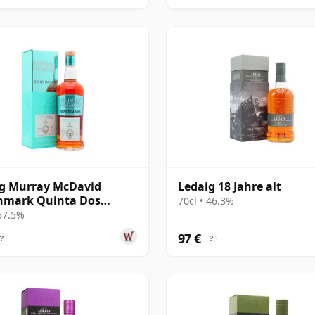
g Murray McDavid
Ledaig 18 Jahre alt
hmark Quinta Dos
70cl • 46.3%
s Wine Ca 2009 16 Jahre
 57.5%
97 €
?
?