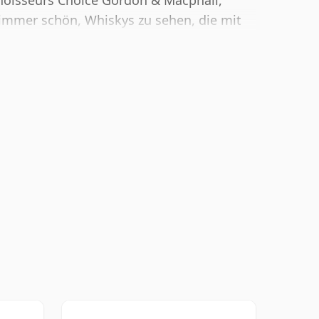
noisseurs Choice Gordon & Macphail,
 immer schön, Whiskys zu sehen, die mit
 werden. Dieser wird in der normalen