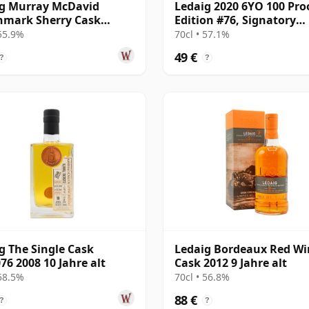
g Murray McDavid
Ledaig 2020 6YO 100 Pro
hmark Sherry Cask
Edition #76, Signatory
e Malt S 2011 12 Jahre alt
Vintage
 55.9%
70cl • 57.1%
49 €
?
?
g The Single Cask
Ledaig Bordeaux Red Wi
76 2008 10 Jahre alt
Cask 2012 9 Jahre alt
 58.5%
70cl • 56.8%
88 €
?
?