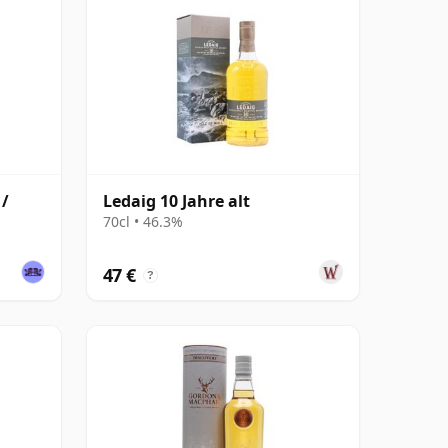
 /
Ledaig 10 Jahre alt
70cl • 46.3%
47 €
?