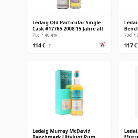
Ledaig Old Particular Single
Ledai
Cask #17765 2008 15 Jahre alt
Benc
Singl
70cl • 48.4%
70cl •
114 €
117 €
?
Ledaig Murray McDavid
Ledai
Benchmark Uitvlugt Rum
Murr