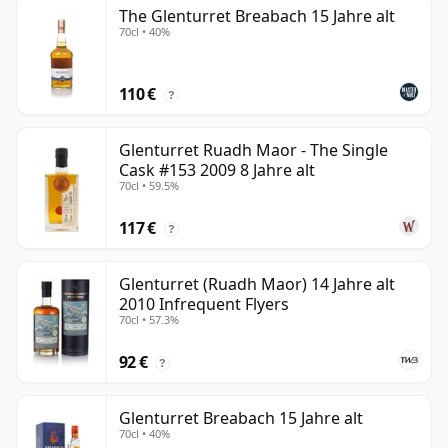
The Glenturret Breabach 15 Jahre alt
70cl • 40%
110 €
?
Glenturret Ruadh Maor - The Single
Cask #153 2009 8 Jahre alt
70cl • 59.5%
117 €
?
Glenturret (Ruadh Maor) 14 Jahre alt
2010 Infrequent Flyers
70cl • 57.3%
92 €
?
Glenturret Breabach 15 Jahre alt
70cl • 40%