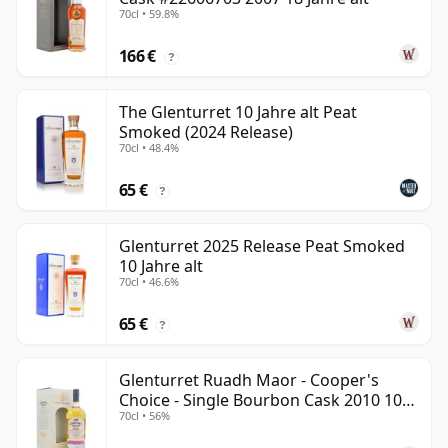
70cl • 59.8%
166 €
?
The Glenturret 10 Jahre alt Peat
Smoked (2024 Release)
70cl • 48.4%
65 €
?
Glenturret 2025 Release Peat Smoked
10 Jahre alt
70cl • 46.6%
65 €
?
Glenturret Ruadh Maor - Cooper's
Choice - Single Bourbon Cask 2010 10
70cl • 56%
Jahre alt