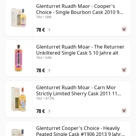
Glenturret Ruadh Maor - Cooper's
Choice - Single Bourbon Cask 2010 9
70cl • 58%
Jahre alt
78 €
?
Glenturret Ruadh Moar - The Returner
Unkiltered Single Cask S 10 Jahre alt
70cl • 54%
78 €
?
Glenturret Ruadh Moar - Carn Mor
Strictly Limited Sherry Cask 2011 11
70cl • 47.5%
Jahre alt
78 €
?
Glenturret Cooper's Choice - Heavily
Peated Single Cask #1906 2013 9 Jahre