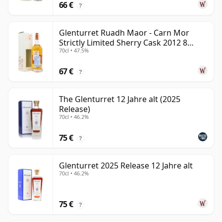
66 €
?
Glenturret Ruadh Maor - Carn Mor
Strictly Limited Sherry Cask 2012 8
70cl • 47.5%
Jahre alt
67 €
?
The Glenturret 12 Jahre alt (2025
Release)
70cl • 46.2%
75 €
?
Glenturret 2025 Release 12 Jahre alt
70cl • 46.2%
75 €
?