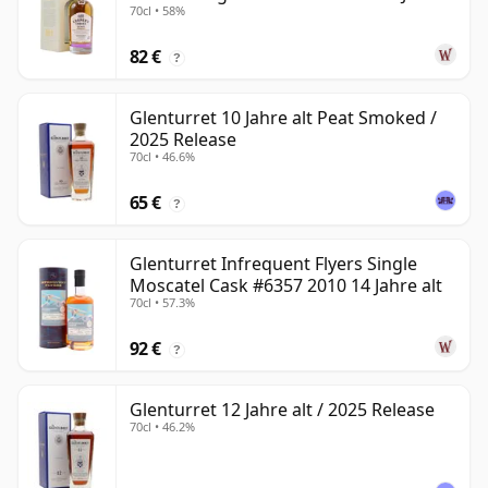
70cl • 58%
alt
82 €
?
Glenturret 10 Jahre alt Peat Smoked /
2025 Release
70cl • 46.6%
65 €
?
Glenturret Infrequent Flyers Single
Moscatel Cask #6357 2010 14 Jahre alt
70cl • 57.3%
92 €
?
Glenturret 12 Jahre alt / 2025 Release
70cl • 46.2%