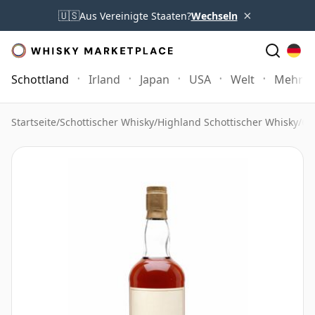
×
🇺🇸
Aus Vereinigte Staaten?
Wechseln
Schottland
Irland
Japan
USA
Welt
Mehr
Startseite
/
Schottischer Whisky
/
Highland Schottischer Whisky
/
Gl