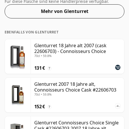
gereift wird. Mit einem Volumen von 46 % Vol. wird
Für diese Flasche sind keine Händlerpreise verfügbar.
dieser Whisky in optimaler Trinkstärke abgefüllt. Pur
Mehr von Glenturret
oder mit einem Tropfen Wasser genießen.
EBENFALLS VON GLENTURRET
Glenturret 18 Jahre alt 2007 (cask
22606703) - Connoisseurs Choice
70cl • 59.8%
131 €
?
Glenturret 2007 18 Jahre alt,
Connoisseurs Choice Cask #22606703
70cl • 59.8%
152 €
?
Glenturret Connoisseurs Choice Single
Cask #22606703 2007 18 Jahre alt