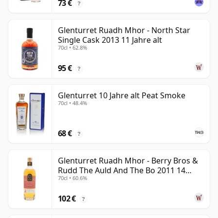
73 €
?
Glenturret Ruadh Mhor - North Star
Single Cask 2013 11 Jahre alt
70cl • 62.8%
95 €
?
Glenturret 10 Jahre alt Peat Smoke
70cl • 48.4%
68 €
?
Glenturret Ruadh Mhor - Berry Bros &
Rudd The Auld And The Bo 2011 14
70cl • 60.6%
Jahre alt
102 €
?