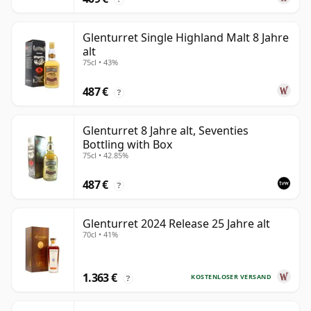
Glenturret Single Highland Malt 8 Jahre
alt
75cl • 43%
487 €
?
Glenturret 8 Jahre alt, Seventies
Bottling with Box
75cl • 42.85%
487 €
?
Glenturret 2024 Release 25 Jahre alt
70cl • 41%
1.363 €
KOSTENLOSER VERSAND
?