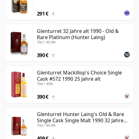
291 €
?
Glenturret 32 Jahre alt 1990 - Old &
Rare Platinum (Hunter Laing)
70cl • 45.4%
390 €
?
Glenturret Mackillop's Choice Single
Cask #572 1990 25 Jahre alt
70cl • 45%
390 €
?
Glenturret Hunter Laing's Old & Rare
Single Cask Single Malt 1990 32 Jahre
70cl • 45.4%
alt
409 €
?