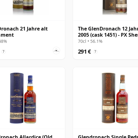
ronach 21 Jahre alt
The GlenDronach 12 Jahr
ament
2005 (cask 1451) - PX She
Puncheon
 48%
70cl • 56.1%
291 €
?
?
ronach Allardice (Old
Glendronach Single Ped