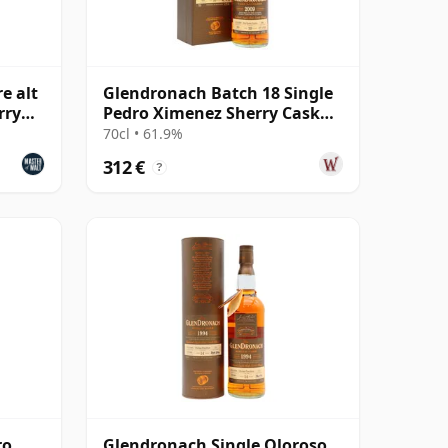
e alt
Glendronach Batch 18 Single
rry
Pedro Ximenez Sherry Cask
#2091 2009 10 Jahre alt
70cl • 61.9%
312 €
?
ro
Glendronach Single Oloroso