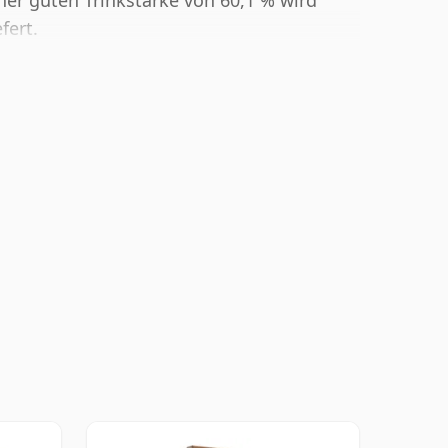
iner guten Trinkstärke von 60,1 % wird
fert.