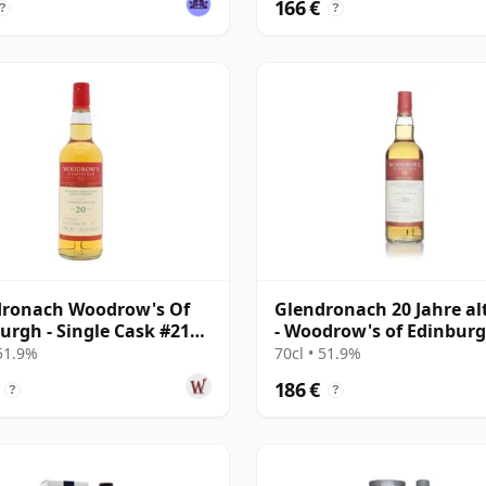
166 €
?
?
dronach Woodrow's Of
Glendronach 20 Jahre al
urgh - Single Cask #2107
- Woodrow's of Edinbur
20 Jahre alt
 51.9%
70cl • 51.9%
186 €
?
?