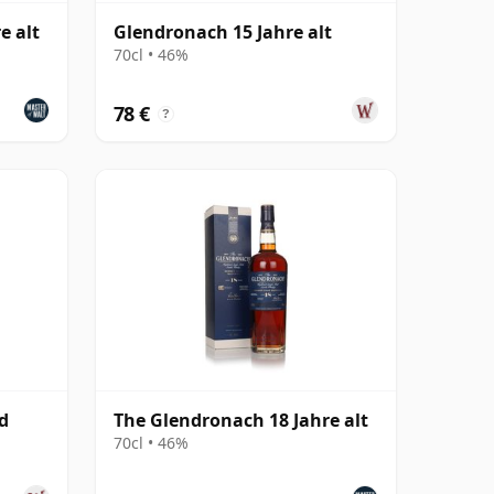
e alt
Glendronach 15 Jahre alt
70cl • 46%
78 €
?
d
The Glendronach 18 Jahre alt
70cl • 46%