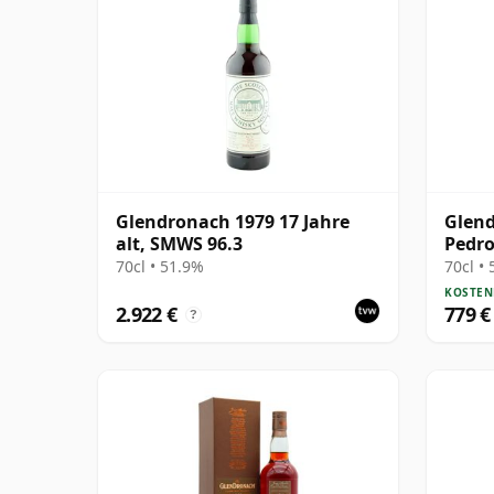
Glendronach 1979 17 Jahre
Glend
alt, SMWS 96.3
Pedro
1996 
70cl • 51.9%
70cl •
KOSTEN
2.922 €
779 €
?