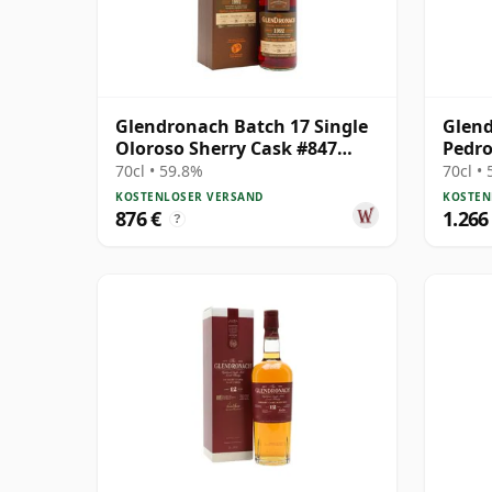
Glendronach Batch 17 Single
Glend
Oloroso Sherry Cask #847
Pedro
1992 26 Jahre alt
#7905
70cl • 59.8%
70cl •
KOSTENLOSER VERSAND
KOSTEN
876 €
1.266
?