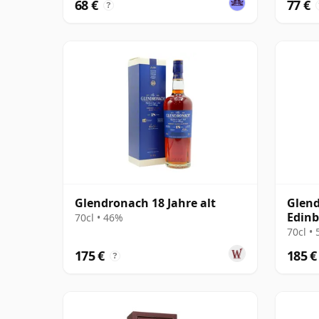
68 €
77 €
?
Glendronach 18 Jahre alt
Glen
Edinb
70cl • 46%
2006 
70cl •
175 €
185 €
?