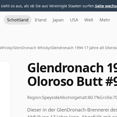
 sieht so aus, als ob Sie aus Vereinigte Staaten surfen.
Seite wechs
Schottland
Irland
Japan
USA
Welt
Mehr
 Whisky
/
GlenDronach Whisky
/
Glendronach 1994 17 Jahre alt Oloros
Glendronach 19
Oloroso Butt #
Region:
Speyside
Alkoholgehalt:
60.1%
Größe:
70
Dieser in der GlenDronach-Brennerei dest