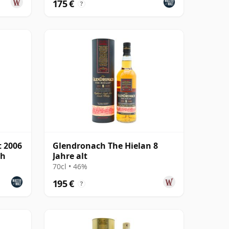
175 €
?
t 2006
Glendronach The Hielan 8
gh
Jahre alt
70cl • 46%
195 €
?