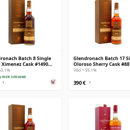
ronach Batch 8 Single
Glendronach Batch 17 S
 Ximenez Cask #1490
Oloroso Sherry Cask #88
17 Jahre alt
2005 13 Jahre alt
 53.1%
70cl • 55.1%
LOSER VERSAND
390 €
?
?