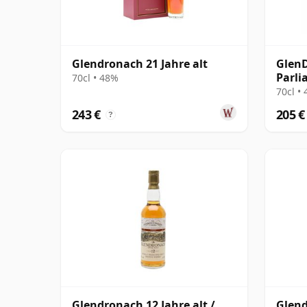
Glendronach 21 Jahre alt
GlenD
Parli
70cl • 48%
70cl •
243 €
205 €
?
Glendronach 12 Jahre alt /
Glend