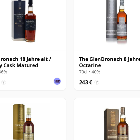
ronach 18 Jahre alt /
The GlenDronach 8 Jahre 
y Cask Matured
Octarine
 46%
70cl • 40%
243 €
?
?