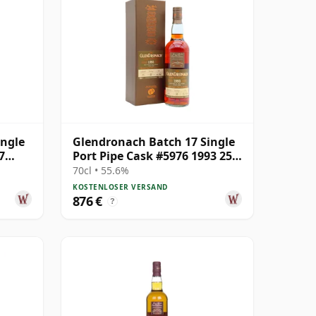
ingle
Glendronach Batch 17 Single
7
Port Pipe Cask #5976 1993 25
Jahre alt
70cl • 55.6%
KOSTENLOSER VERSAND
876 €
?