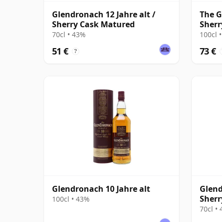
Glendronach 12 Jahre alt /
The G
Sherry Cask Matured
Sherr
70cl • 43%
100cl 
51 €
73 €
?
Glendronach 10 Jahre alt
Glend
Sherr
100cl • 43%
70cl •