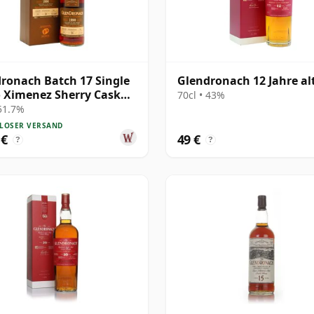
ronach Batch 17 Single
Glendronach 12 Jahre al
 Ximenez Sherry Cask
70cl • 43%
 1990 28 Jahre alt
 51.7%
LOSER VERSAND
 €
49 €
?
?