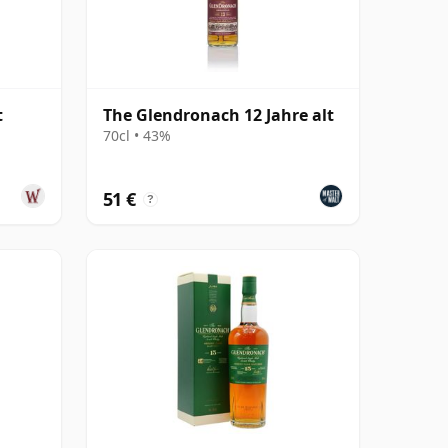
t
The Glendronach 12 Jahre alt
70cl • 43%
51 €
?