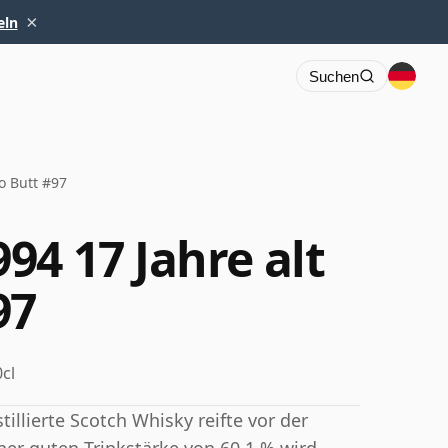
×
eln
Suchen
o Butt #97
94 17 Jahre alt
97
cl
illierte Scotch Whisky reifte vor der