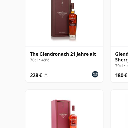
The Glendronach 21 Jahre alt
Glend
Sherr
70cl • 48%
70cl •
228 €
180 €
?