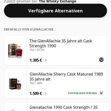
46,9 % Vol. ist dieser Alkoholgehalt mehr als
Zuletzt gesehen bei:
The Whisky Exchange
akzeptabel. Abgefüllt in der Standardausgabegröße
Verfügbare Alternativen
von 70 cl.
EBENFALLS VON GLENALLACHIE
The GlenAllachie 35 Jahre alt Cask
Strength 1990
70cl • 50.2%
1.395 €
?
GlenAllachie Sherry Cask Matured 1989
35 Jahre alt
70cl • 48%
1.509 €
KOSTENLOSER VERSAND
?
Glenallachie 1990 Cask Strength / 35