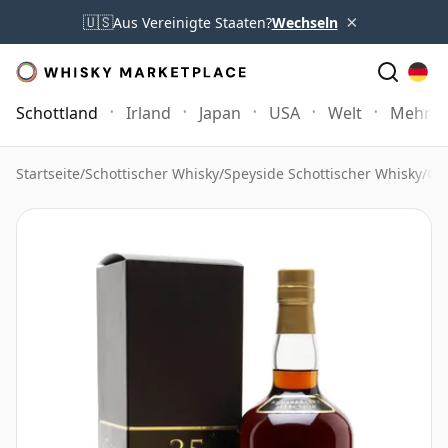
×
🇺🇸
Aus Vereinigte Staaten?
Wechseln
Schottland
Irland
Japan
USA
Welt
Mehr
Startseite
/
Schottischer Whisky
/
Speyside Schottischer Whisky
/
Gl