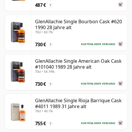
487 €
?
GlenAllachie Single Bourbon Cask #620
1990 28 Jahre alt
70cl • 60.7%
730 €
KOSTENLOSER VERSAND
?
GlenAllachie Single American Oak Cask
#101040 1989 28 Jahre alt
70cl • 54.74%
730 €
KOSTENLOSER VERSAND
?
GlenAllachie Single Rioja Barrique Cask
#4011 1989 31 Jahre alt
70cl • 49.1%
755 €
KOSTENLOSER VERSAND
?