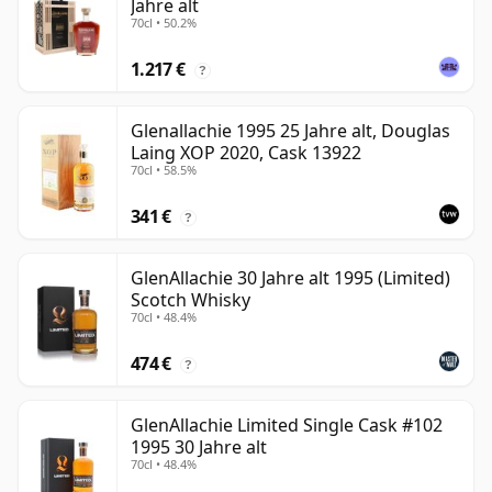
Jahre alt
70cl • 50.2%
1.217 €
?
Glenallachie 1995 25 Jahre alt, Douglas
Laing XOP 2020, Cask 13922
70cl • 58.5%
341 €
?
GlenAllachie 30 Jahre alt 1995 (Limited)
Scotch Whisky
70cl • 48.4%
474 €
?
GlenAllachie Limited Single Cask #102
1995 30 Jahre alt
70cl • 48.4%