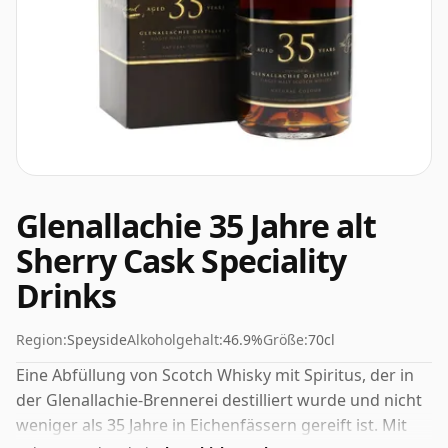
Glenallachie 35 Jahre alt
Sherry Cask Speciality
Drinks
Region:
Speyside
Alkoholgehalt:
46.9%
Größe:
70cl
Eine Abfüllung von Scotch Whisky mit Spiritus, der in
der Glenallachie-Brennerei destilliert wurde und nicht
weniger als 35 Jahre in Eichenfässern gereift ist. Mit