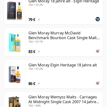
Glen Moray 18 Jahre alt - Elgin Heritage
70cl • 47.2%
79 €
?
Glen Moray Murray McDavid
Benchmark Bourbon Cask Single Malt
70cl • 53.1%
2007 17 Jahre alt
83 €
?
Glen Moray Elgin Heritage 18 Jahre alt
70cl • 47.2%
86 €
?
Glen Moray Wemyss Malts - Carriages
At Midnight Single Cask 2007 14 Jahre
70cl • 46%
alt