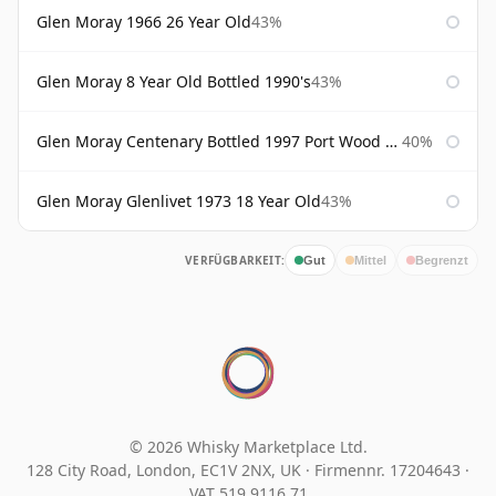
Glen Moray 1966 26 Year Old
43%
Glen Moray 8 Year Old Bottled 1990's
43%
Glen Moray Centenary Bottled 1997 Port Wood Finish
40%
Glen Moray Glenlivet 1973 18 Year Old
43%
VERFÜGBARKEIT:
Gut
Mittel
Begrenzt
© 2026 Whisky Marketplace Ltd.
128 City Road, London, EC1V 2NX, UK ·
Firmennr. 17204643
·
VAT 519 9116 71