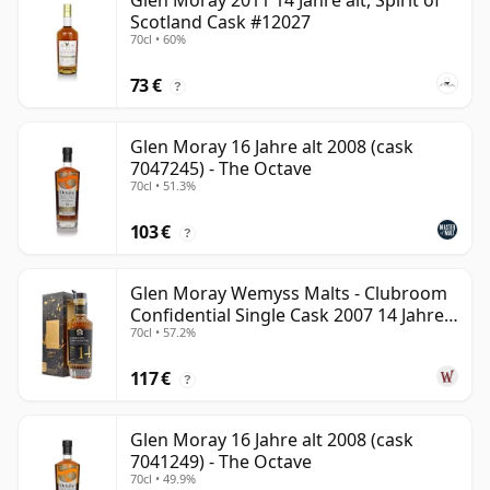
Glen Moray 2011 14 Jahre alt, Spirit of
Scotland Cask #12027
70cl • 60%
73 €
?
Glen Moray 16 Jahre alt 2008 (cask
7047245) - The Octave
70cl • 51.3%
103 €
?
Glen Moray Wemyss Malts - Clubroom
Confidential Single Cask 2007 14 Jahre
70cl • 57.2%
alt
117 €
?
Glen Moray 16 Jahre alt 2008 (cask
7041249) - The Octave
70cl • 49.9%