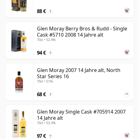
88 €
?
Glen Moray Berry Bros & Rudd - Single
Cask #5710 2008 14 Jahre alt
70cl • 52.4%
94 €
?
Glen Moray 2007 14 Jahre alt, North
Star Series 16
70cl • 51%
68 €
?
Glen Moray Single Cask #705914 2007
14 Jahre alt
70cl • 53.3%
97 €
?