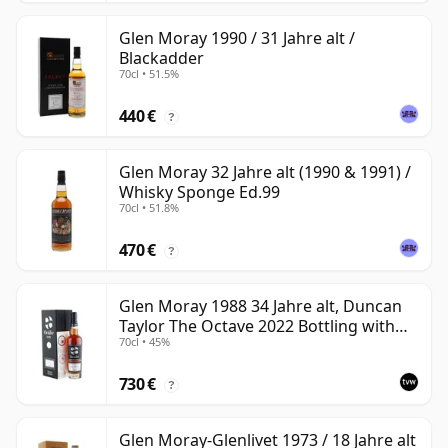
Glen Moray 1990 / 31 Jahre alt /
Blackadder
70cl • 51.5%
440 €
?
Glen Moray 32 Jahre alt (1990 & 1991) /
Whisky Sponge Ed.99
70cl • 51.8%
470 €
?
Glen Moray 1988 34 Jahre alt, Duncan
Taylor The Octave 2022 Bottling with
70cl • 45%
Box - Cask 7037449
730 €
?
Glen Moray-Glenlivet 1973 / 18 Jahre alt