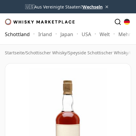
×
🇺🇸
Aus Vereinigte Staaten?
Wechseln
Schottland
Irland
Japan
USA
Welt
Mehr
Startseite
/
Schottischer Whisky
/
Speyside Schottischer Whisky
/
Gl