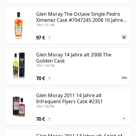
Glen Moray The Octave Single Pedro
Ximenez Cask #7047245 2008 16 Jahre
70cl • 51.3%
alt
97 €
?
Glen Moray 14 Jahre alt 2008 The
Golden Cask
70cl • 54.1%
70 €
?
Glen Moray 2011 14 Jahre alt
Infrequent Flyers Cask #2351
70cl • 56.9%
70 €
?