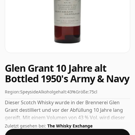
Glen Grant 10 Jahre alt
Bottled 1950's Army & Navy
Region:
Speyside
Alkoholgehalt:
43%
Größe:
75cl
Dieser Scotch Whisky wurde in der Brennerei Glen
Grant destilliert und vor der Abfüllung 10 Jahre lang
gereift. Mit einem Volumen von 43 % Vol. wird dieser
Whisky in optimaler Trinkstärke abgefüllt. Pur oder mit
Zuletzt gesehen bei:
The Whisky Exchange
einem Tropfen Wasser genießen.