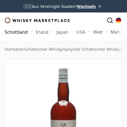
×
🇺🇸
Aus Vereinigte Staaten?
Wechseln
Schottland
Irland
Japan
USA
Welt
Mehr
Startseite
/
Schottischer Whisky
/
Speyside Schottischer Whisky
/
Gl