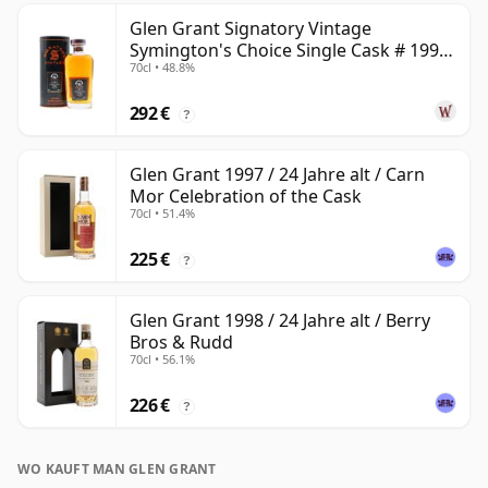
Glen Grant Signatory Vintage
Symington's Choice Single Cask # 1995
70cl • 48.8%
30 Jahre alt
292 €
?
Glen Grant 1997 / 24 Jahre alt / Carn
Mor Celebration of the Cask
70cl • 51.4%
225 €
?
Glen Grant 1998 / 24 Jahre alt / Berry
Bros & Rudd
70cl • 56.1%
226 €
?
WO KAUFT MAN GLEN GRANT