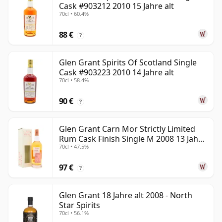
Cask #903212 2010 15 Jahre alt
70cl • 60.4%
88 €
?
Glen Grant Spirits Of Scotland Single
Cask #903223 2010 14 Jahre alt
70cl • 58.4%
90 €
?
Glen Grant Carn Mor Strictly Limited
Rum Cask Finish Single M 2008 13 Jahre
70cl • 47.5%
alt
97 €
?
Glen Grant 18 Jahre alt 2008 - North
Star Spirits
70cl • 56.1%