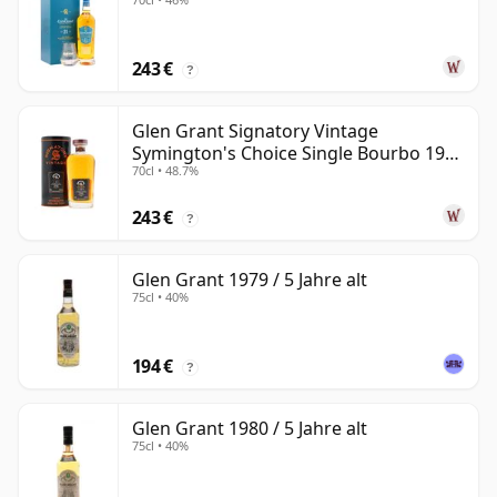
243 €
?
Glen Grant Signatory Vintage
Symington's Choice Single Bourbo 1995
70cl • 48.7%
30 Jahre alt
243 €
?
Glen Grant 1979 / 5 Jahre alt
75cl • 40%
194 €
?
Glen Grant 1980 / 5 Jahre alt
75cl • 40%