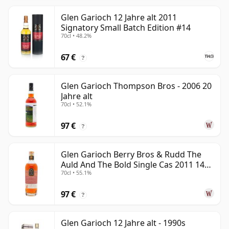
Glen Garioch 12 Jahre alt 2011
Signatory Small Batch Edition #14
70cl • 48.2%
67 €
?
Glen Garioch Thompson Bros - 2006 20
Jahre alt
70cl • 52.1%
97 €
?
Glen Garioch Berry Bros & Rudd The
Auld And The Bold Single Cas 2011 14
70cl • 55.1%
Jahre alt
97 €
?
Glen Garioch 12 Jahre alt - 1990s