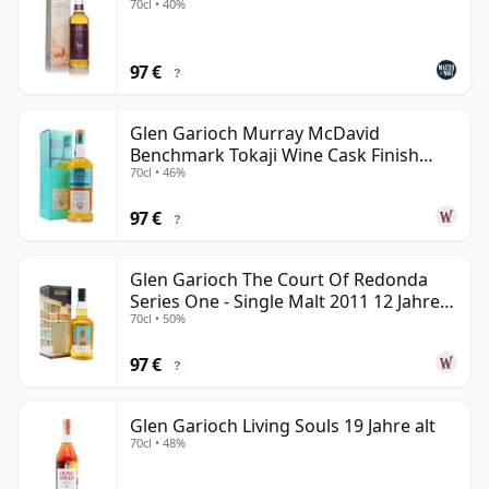
70cl • 40%
97 €
?
Glen Garioch Murray McDavid
Benchmark Tokaji Wine Cask Finish
70cl • 46%
2010 11 Jahre alt
97 €
?
Glen Garioch The Court Of Redonda
Series One - Single Malt 2011 12 Jahre
70cl • 50%
alt
97 €
?
Glen Garioch Living Souls 19 Jahre alt
70cl • 48%