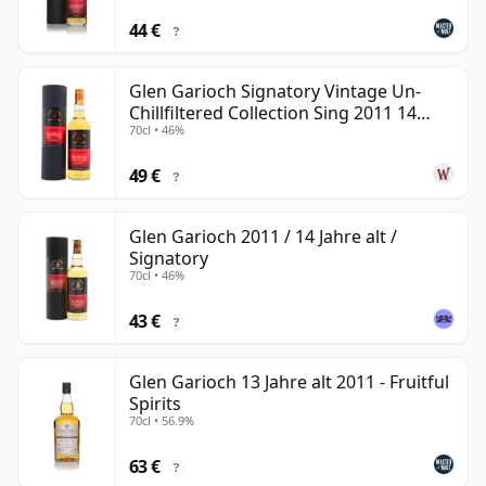
44 €
?
Glen Garioch Signatory Vintage Un-
Chillfiltered Collection Sing 2011 14
70cl • 46%
Jahre alt
49 €
?
Glen Garioch 2011 / 14 Jahre alt /
Signatory
70cl • 46%
43 €
?
Glen Garioch 13 Jahre alt 2011 - Fruitful
Spirits
70cl • 56.9%
63 €
?