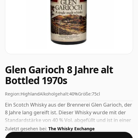
Glen Garioch 8 Jahre alt
Bottled 1970s
Region:
Highland
Alkoholgehalt:
40%
Größe:
75cl
Ein Scotch Whisky aus der Brennerei Glen Garioch, der
8 Jahre lang gereift ist. Dieser Whisky wurde mit der
Standardstärke von 40 % Vol. abgefüllt und ist in einer
75-cl-Flasche erhältlich.
Zuletzt gesehen bei:
The Whisky Exchange