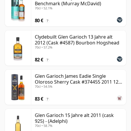
Benchmark (Murray McDavid)
70cl • 52.1%
80 €
?
Clydebuilt Glen Garioch 13 Jahre alt
2012 (Cask #4587) Bourbon Hogshead
70cl • 57.2%
82 €
?
Glen Garioch James Eadie Single
Oloroso Sherry Cask #374455 2011 12
70cl • 54.5%
Jahre alt
83 €
?
Glen Garioch 15 Jahre alt 2011 (cask
925) - (Adelphi)
70cl • 58.7%