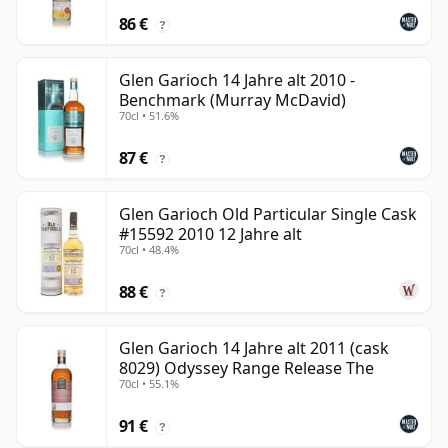
86 €
?
Glen Garioch 14 Jahre alt 2010 -
Benchmark (Murray McDavid)
70cl • 51.6%
87 €
?
Glen Garioch Old Particular Single Cask
#15592 2010 12 Jahre alt
70cl • 48.4%
88 €
?
Glen Garioch 14 Jahre alt 2011 (cask
8029) Odyssey Range Release The
70cl • 55.1%
91 €
?