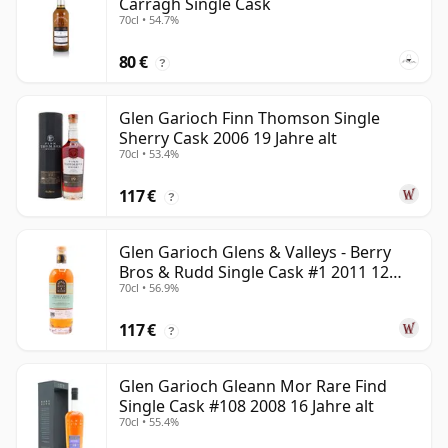
Carragh Single Cask
70cl • 54.7%
80 €
?
Glen Garioch Finn Thomson Single
Sherry Cask 2006 19 Jahre alt
70cl • 53.4%
117 €
?
Glen Garioch Glens & Valleys - Berry
Bros & Rudd Single Cask #1 2011 12
70cl • 56.9%
Jahre alt
117 €
?
Glen Garioch Gleann Mor Rare Find
Single Cask #108 2008 16 Jahre alt
70cl • 55.4%