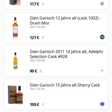
117 €
?
Glen Garioch 12 Jahre alt (cask 1002) -
Dram Mor
70cl • 53.6%
121 €
?
Glen Garioch 2011 14 Jahre alt, Adelphi
Selection Cask #928
70cl • 57.6%
90 €
?
Glen Garioch 15 Jahre alt Sherry Cask
70cl • 53.7%
100 €
?