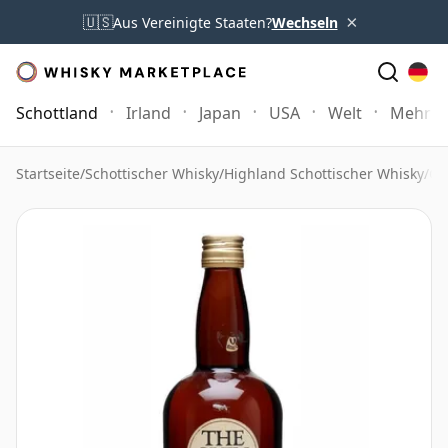
×
🇺🇸
Aus Vereinigte Staaten?
Wechseln
Schottland
Irland
Japan
USA
Welt
Mehr
Startseite
/
Schottischer Whisky
/
Highland Schottischer Whisky
/
Gl