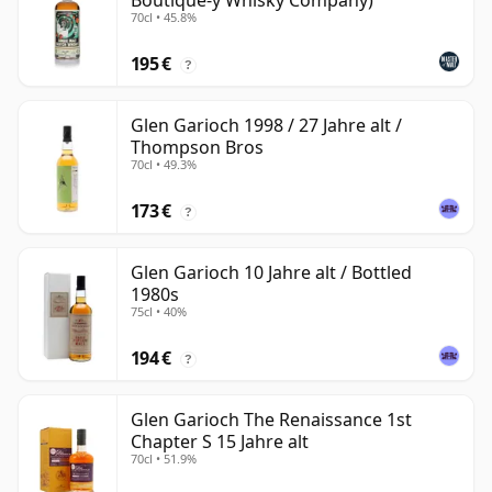
Boutique-y Whisky Company)
70cl • 45.8%
195 €
?
Glen Garioch 1998 / 27 Jahre alt /
Thompson Bros
70cl • 49.3%
173 €
?
Glen Garioch 10 Jahre alt / Bottled
1980s
75cl • 40%
194 €
?
Glen Garioch The Renaissance 1st
Chapter S 15 Jahre alt
70cl • 51.9%