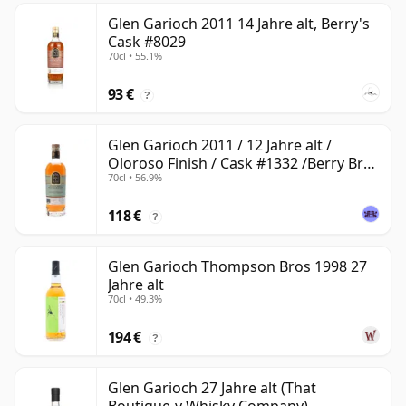
Glen Garioch 2011 14 Jahre alt, Berry's
Cask #8029
70cl • 55.1%
93 €
?
Glen Garioch 2011 / 12 Jahre alt /
Oloroso Finish / Cask #1332 /Berry Bros
70cl • 56.9%
& Rudd
118 €
?
Glen Garioch Thompson Bros 1998 27
Jahre alt
70cl • 49.3%
194 €
?
Glen Garioch 27 Jahre alt (That