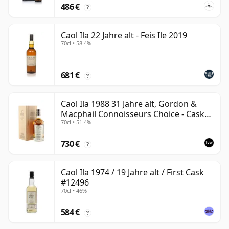
486 €
?
Caol Ila 22 Jahre alt - Feis Ile 2019
70cl • 58.4%
681 €
?
Caol Ila 1988 31 Jahre alt, Gordon &
Macphail Connoisseurs Choice - Cask
70cl • 51.4%
225
730 €
?
Caol Ila 1974 / 19 Jahre alt / First Cask
#12496
70cl • 46%
584 €
?