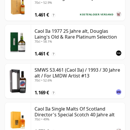
70cl • 52.9%
1.461 €
KOSTENLOSER VERSAND
?
Caol Ila 1977 25 Jahre alt, Douglas
Laing's Old & Rare Platinum Selection
70cl • 58.1%
1.461 €
?
SMWS 53.461 (Caol Ila) / 1993 / 30 Jahre
alt / For LMDW Artist #13
70cl • 52.6%
1.169 €
?
Caol Ila Single Malts Of Scotland
Director's Special Scotch 40 Jahre alt
70cl • 49%