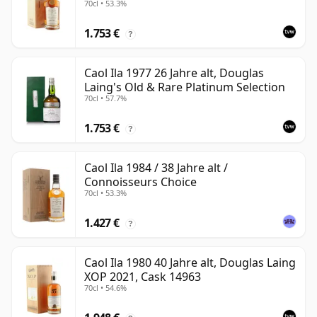
70cl • 53.3%
3122
1.753 €
?
Caol Ila 1977 26 Jahre alt, Douglas
Laing's Old & Rare Platinum Selection
70cl • 57.7%
1.753 €
?
Caol Ila 1984 / 38 Jahre alt /
Connoisseurs Choice
70cl • 53.3%
1.427 €
?
Caol Ila 1980 40 Jahre alt, Douglas Laing
XOP 2021, Cask 14963
70cl • 54.6%