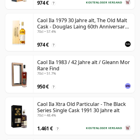
974 €
KOSTENLOSER VERSAND
?
Caol Ila 1979 30 Jahre alt, The Old Malt
Cask - Douglas Laing 60th Anniversary
70cl • 57.4%
2009 Bottling
974 €
?
Caol Ila 1983 / 42 Jahre alt / Gleann Mor
Rare Find
70cl • 51.7%
950 €
?
Caol Ila Xtra Old Particular - The Black
Series Single Cask 1991 30 Jahre alt
70cl • 48.4%
1.461 €
KOSTENLOSER VERSAND
?