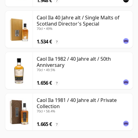
1.948 €
?
Caol Ila 40 Jahre alt / Single Malts of
Scotland Director's Special
70cl • 49%
1.534 €
?
Caol Ila 1982 / 40 Jahre alt / 50th
Anniversary
70cl • 49.5%
1.656 €
?
Caol Ila 1981 / 40 Jahre alt / Private
Collection
70cl • 58.4%
1.665 €
?