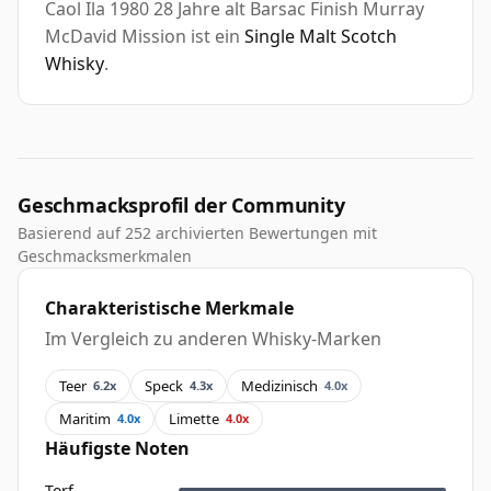
Caol Ila 1980 28 Jahre alt Barsac Finish Murray
McDavid Mission ist ein
Single Malt Scotch
Whisky
.
Geschmacksprofil der Community
Basierend auf 252 archivierten Bewertungen mit
Geschmacksmerkmalen
Charakteristische Merkmale
Im Vergleich zu anderen Whisky-Marken
Teer
Speck
Medizinisch
6.2x
4.3x
4.0x
Maritim
Limette
4.0x
4.0x
Häufigste Noten
Torf