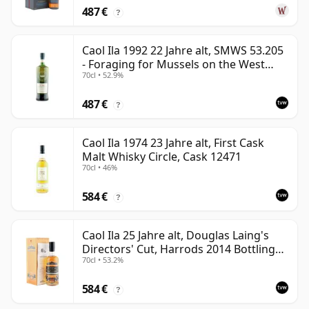
487 €
?
Caol Ila 1992 22 Jahre alt, SMWS 53.205
- Foraging for Mussels on the West
70cl • 52.9%
Coast
487 €
?
Caol Ila 1974 23 Jahre alt, First Cask
Malt Whisky Circle, Cask 12471
70cl • 46%
584 €
?
Caol Ila 25 Jahre alt, Douglas Laing's
Directors' Cut, Harrods 2014 Bottling
70cl • 53.2%
with Box
584 €
?