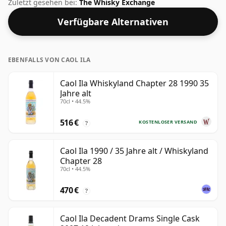
ausgewählt, um ihn unter seinem eigenen Label
Zuletzt gesehen bei:
The Whisky Exchange
herauszubringen. Mit 55,4 % Vol. ist dieser
Verfügbare Alternativen
Alkoholgehalt mehr als akzeptabel. Abgefüllt in der
Standardausgabegröße von 70 cl.
EBENFALLS VON CAOL ILA
Caol Ila Whiskyland Chapter 28 1990 35
Jahre alt
70cl • 44.5%
516 €
KOSTENLOSER VERSAND
?
Caol Ila 1990 / 35 Jahre alt / Whiskyland
Chapter 28
70cl • 44.5%
470 €
?
Caol Ila Decadent Drams Single Cask