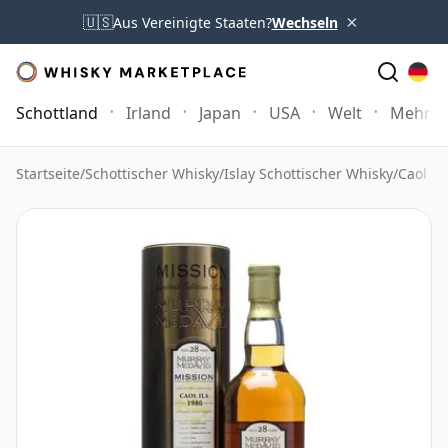
×
🇺🇸
Aus Vereinigte Staaten?
Wechseln
Schottland
Irland
Japan
USA
Welt
Mehr
Startseite
/
Schottischer Whisky
/
Islay Schottischer Whisky
/
Caol Il