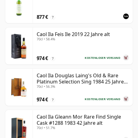
877 €
?
Caol Ila Feis Ile 2019 22 Jahre alt
70cl • 58.4%
974 €
KOSTENLOSER VERSAND
?
Caol Ila Douglas Laing's Old & Rare
Platinum Selection Sing 1984 25 Jahre
70cl • 56.3%
alt
974 €
KOSTENLOSER VERSAND
?
Caol Ila Gleann Mor Rare Find Single
Cask #1288 1983 42 Jahre alt
70cl • 51.7%