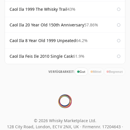
Caol Ila 1999 The Whisky Trail
43%
Caol Ila 20 Year Old 150th Anniversary
57.86%
Caol Ila 8 Year Old 1999 Unpeated
64.2%
Caol Ila Feis Ile 2010 Single Cask
61.9%
VERFÜGBARKEIT:
Gut
Mittel
Begrenzt
© 2026 Whisky Marketplace Ltd.
128 City Road, London, EC1V 2NX, UK ·
Firmennr. 17204643
·