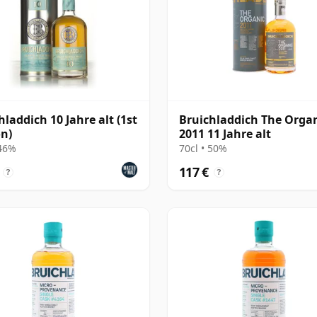
hladdich 10 Jahre alt (1st
Bruichladdich The Orga
on)
2011 11 Jahre alt
 46%
70cl • 50%
117 €
?
?