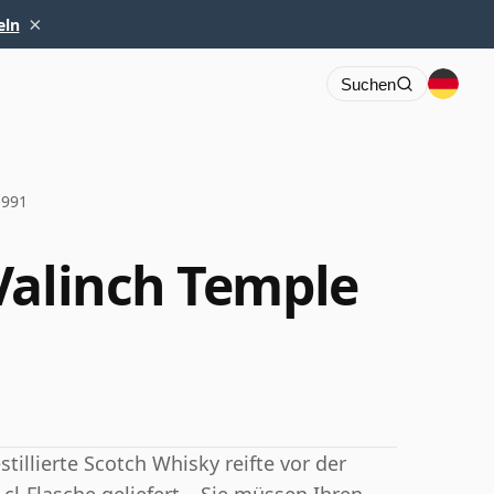
×
eln
Suchen
1991
Valinch Temple
tillierte Scotch Whisky reifte vor der