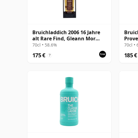
Bruichladdich 2006 16 Jahre
Bruic
alt Rare Find, Gleann Mor
Prove
2022 Bottling - Single Cask
2007 
70cl • 58.6%
70cl •
1373
175 €
185 €
?