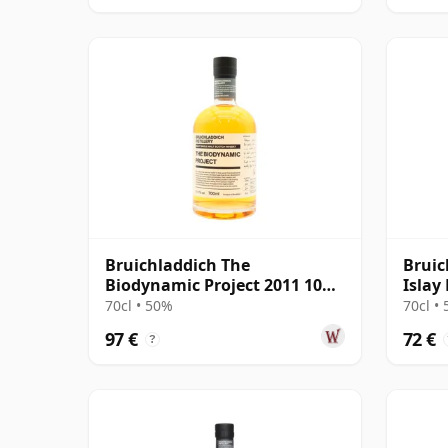
Bruichladdich The
Bruic
Biodynamic Project 2011 10
Islay
Jahre alt
70cl • 50%
70cl •
97 €
72 €
?