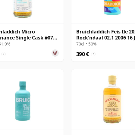
hladdich Micro
Bruichladdich Feis Ile 20
nance Single Cask #0710
Rock'ndaal 02.1 2006 16 
16 Jahre alt
alt
 61.9%
70cl • 50%
390 €
?
?