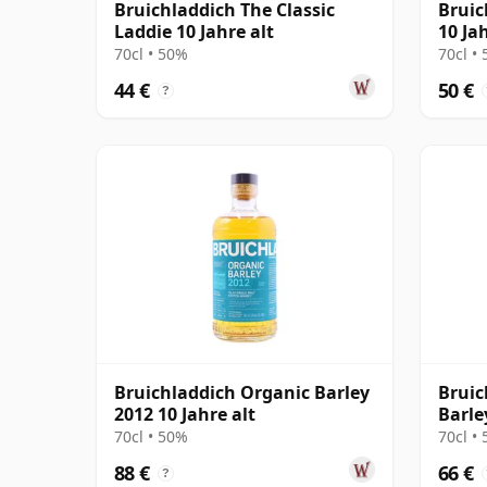
Bruichladdich The Classic
Bruic
Laddie 10 Jahre alt
10 Jah
70cl • 50%
70cl •
44 €
50 €
?
Bruichladdich Organic Barley
Bruic
2012 10 Jahre alt
Barle
70cl • 50%
70cl •
88 €
66 €
?