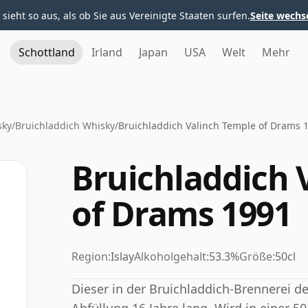
 sieht so aus, als ob Sie aus Vereinigte Staaten surfen.
Seite wechs
Schottland
Irland
Japan
USA
Welt
Mehr
sky
/
Bruichladdich Whisky
/
Bruichladdich Valinch Temple of Drams 
Bruichladdich 
of Drams 1991
Region:
Islay
Alkoholgehalt:
53.3%
Größe:
50cl
Dieser in der Bruichladdich-Brennerei des