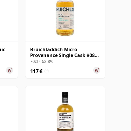
nic
Bruichladdich Micro
Provenance Single Cask #0893
2011 13 Jahre alt
70cl • 62.8%
117 €
?