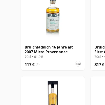
Bruichladdich 16 Jahre alt
Bruic
2007 Micro Provenance
First
Leog
70cl • 61.9%
70cl •
117 €
317 €
?