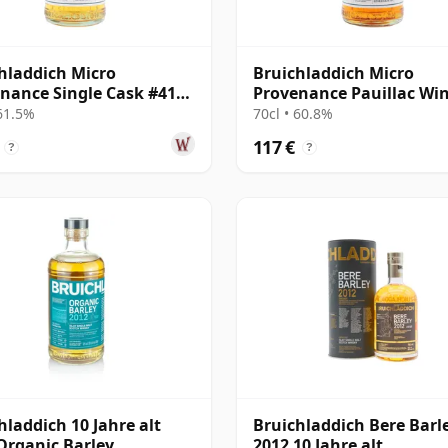
hladdich Micro
Bruichladdich Micro
nance Single Cask #4164
Provenance Pauillac Wi
11 Jahre alt
Cask #1447 2011 13 Jahre
 61.5%
70cl • 60.8%
117 €
?
?
hladdich 10 Jahre alt
Bruichladdich Bere Barl
Organic Barley
2012 10 Jahre alt