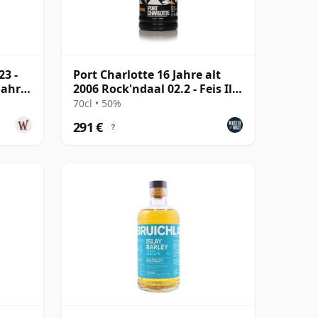
23 -
Port Charlotte 16 Jahre alt
Jahre
2006 Rock'ndaal 02.2 - Feis Ile
2023
70cl • 50%
291 €
?