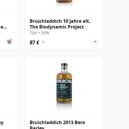
Bruichladdich 10 Jahre alt,
ne
The Biodynamic Project
 alt
70cl • 50%
87 €
?
ey
Bruichladdich 2013 Bere
Barley