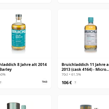
hladdich 8 Jahre alt 2014
Bruichladdich 11 Jahre a
 Barley
2013 (cask 4164) - Micro
Provenance Series
 50%
70cl • 61.5%
106 €
?
?