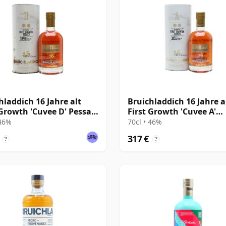
hladdich 16 Jahre alt
Bruichladdich 16 Jahre a
 Growth 'Cuvee D' Pessac-
First Growth 'Cuvee A'
nan
Pauillac
 46%
70cl • 46%
317 €
?
?