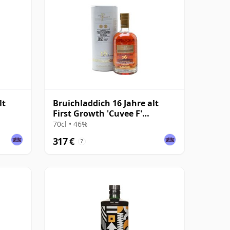
lt
Bruichladdich 16 Jahre alt
First Growth 'Cuvee F'
Pomerol
70cl • 46%
317 €
?