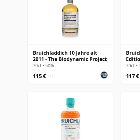
Bruichladdich 10 Jahre alt
Bruic
2011 - The Biodynamic Project
Editi
70cl • 50%
70cl •
115 €
117 €
?