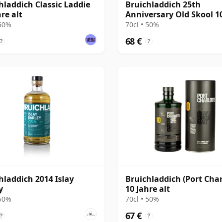
hladdich Classic Laddie
Bruichladdich 25th
re alt
Anniversary Old Skool 1
Jahre alt
 50%
70cl • 50%
68 €
?
?
hladdich 2014 Islay
Bruichladdich (Port Char
y
10 Jahre alt
 50%
70cl • 50%
67 €
?
?