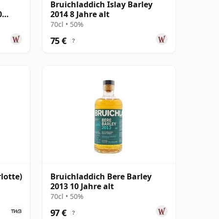
Bruichladdich Islay Barley
0
2014 8 Jahre alt
70cl • 50%
75 €
?
lotte)
Bruichladdich Bere Barley
2013 10 Jahre alt
70cl • 50%
97 €
?