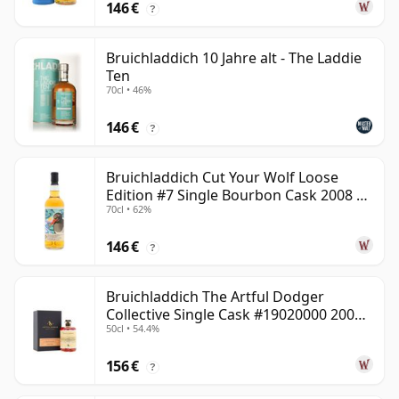
146 €
?
Bruichladdich 10 Jahre alt - The Laddie
Ten
70cl • 46%
146 €
?
Bruichladdich Cut Your Wolf Loose
Edition #7 Single Bourbon Cask 2008 14
70cl • 62%
Jahre alt
146 €
?
Bruichladdich The Artful Dodger
Collective Single Cask #19020000 2001
50cl • 54.4%
22 Jahre alt
156 €
?