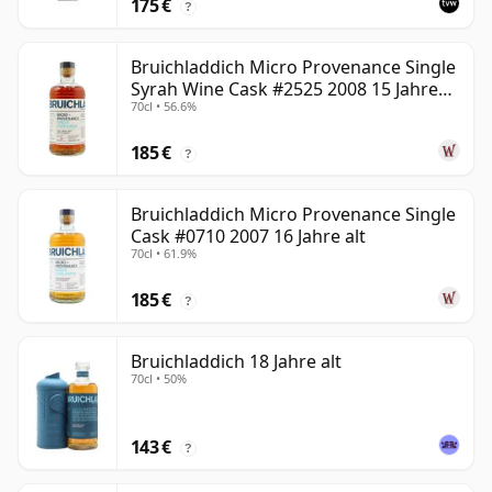
175 €
?
Bruichladdich Micro Provenance Single
Syrah Wine Cask #2525 2008 15 Jahre
70cl • 56.6%
alt
185 €
?
Bruichladdich Micro Provenance Single
Cask #0710 2007 16 Jahre alt
70cl • 61.9%
185 €
?
Bruichladdich 18 Jahre alt
70cl • 50%
143 €
?