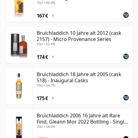
70cl • 60.4%
167 €
?
Bruichladdich 10 Jahre alt 2012 (cask
2157) - Micro Provenance Series
70cl • 62.4%
174 €
?
Bruichladdich 18 Jahre alt 2005 (cask
518) - Inaugural Casks
70cl • 54.7%
175 €
?
Bruichladdich 2006 16 Jahre alt Rare
Find, Gleann Mor 2022 Bottling - Single
70cl • 58.6%
Cask 1373