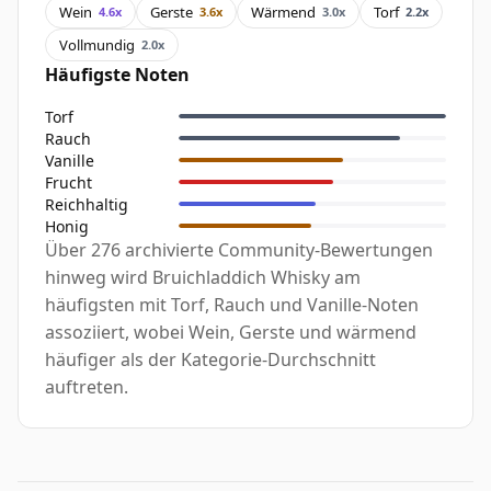
Wein
Gerste
Wärmend
Torf
4.6x
3.6x
3.0x
2.2x
Vollmundig
2.0x
Häufigste Noten
Torf
Rauch
Vanille
Frucht
Reichhaltig
Honig
Über 276 archivierte Community-Bewertungen
hinweg wird Bruichladdich Whisky am
häufigsten mit Torf, Rauch und Vanille-Noten
assoziiert, wobei Wein, Gerste und wärmend
häufiger als der Kategorie-Durchschnitt
auftreten.