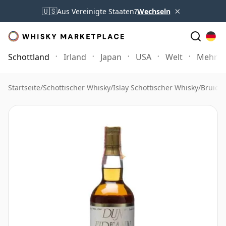
×
🇺🇸
Aus Vereinigte Staaten?
Wechseln
Schottland
Irland
Japan
USA
Welt
Mehr
Startseite
/
Schottischer Whisky
/
Islay Schottischer Whisky
/
Bruich