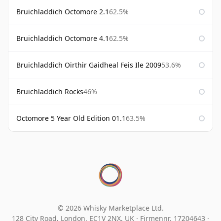
Bruichladdich Octomore 2.1
62.5%
Bruichladdich Octomore 4.1
62.5%
Bruichladdich Oirthir Gaidheal Feis Ile 2009
53.6%
Bruichladdich Rocks
46%
Octomore 5 Year Old Edition 01.1
63.5%
© 2026 Whisky Marketplace Ltd.
128 City Road, London, EC1V 2NX, UK ·
Firmennr. 17204643
·