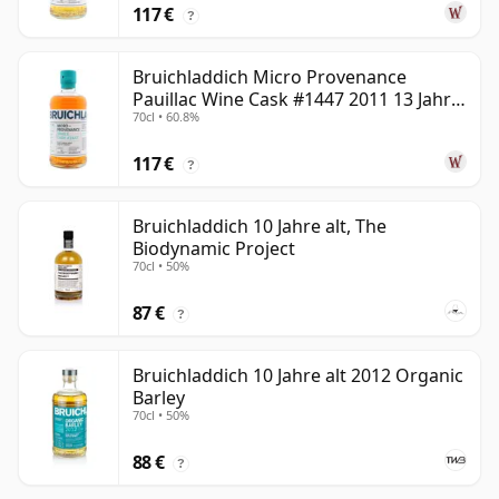
117 €
?
Bruichladdich Micro Provenance
Pauillac Wine Cask #1447 2011 13 Jahre
70cl • 60.8%
alt
117 €
?
Bruichladdich 10 Jahre alt, The
Biodynamic Project
70cl • 50%
87 €
?
Bruichladdich 10 Jahre alt 2012 Organic
Barley
70cl • 50%
88 €
?