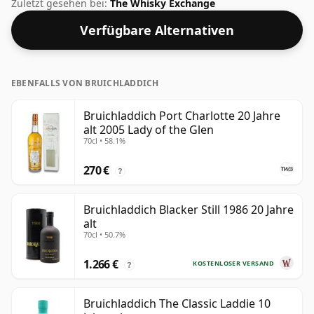
für einen 20 Jahre alten Islay-Whisky von
Zuletzt gesehen bei:
The Whisky Exchange
Bruichladdich. Mit 43 % werden Sie feststellen, dass
Verfügbare Alternativen
dieser Whisky mit einer idealen Trinkstärke abgefüllt
wird. Erhältlich in der regulären Flaschengröße von 75
cl.
EBENFALLS VON BRUICHLADDICH
Bruichladdich Port Charlotte 20 Jahre
alt 2005 Lady of the Glen
70cl • 58.1%
270 €
?
Bruichladdich Blacker Still 1986 20 Jahre
alt
70cl • 50.7%
1.266 €
KOSTENLOSER VERSAND
?
Bruichladdich The Classic Laddie 10