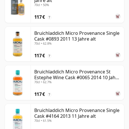
Jahre alt
70cl • 50%
117 €
?
Bruichladdich Micro Provenance Single
Cask #0893 2011 13 Jahre alt
70cl • 62.8%
117 €
?
Bruichladdich Micro Provenance St
Estephe Wine Cask #0065 2014 10 Jahre
70cl • 62.7%
alt
117 €
?
Bruichladdich Micro Provenance Single
Cask #4164 2013 11 Jahre alt
70cl • 61.5%