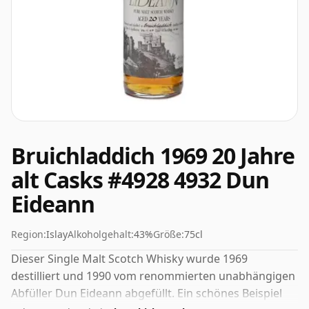
Bruichladdich 1969 20 Jahre
alt Casks #4928 4932 Dun
Eideann
Region:
Islay
Alkoholgehalt:
43%
Größe:
75cl
Dieser Single Malt Scotch Whisky wurde 1969
destilliert und 1990 vom renommierten unabhängigen
Abfüller Dun Eideann abgefüllt. Ein schönes Beispiel