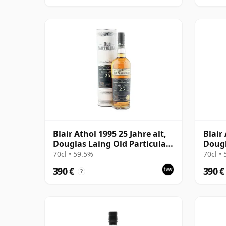
Blair Athol 1995 25 Jahre alt,
Blair 
Douglas Laing Old Particular,
Dougl
Cask 13945
12604
70cl • 59.5%
70cl •
390 €
390 €
?