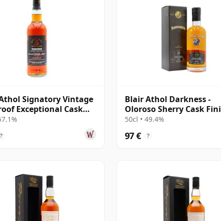
 Athol Signatory Vintage
Blair Athol Darkness -
roof Exceptional Cask
Oloroso Sherry Cask Fin
 2007 17 Jahre alt
Single Malt 18 Jahre alt
 57.1%
50cl • 49.4%
97 €
?
?