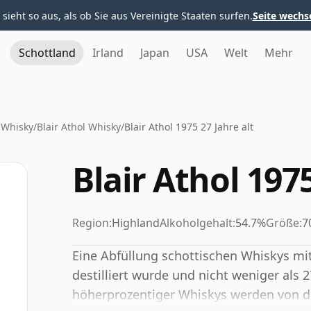
 sieht so aus, als ob Sie aus Vereinigte Staaten surfen.
Seite wechs
Schottland
Irland
Japan
USA
Welt
Mehr
 Whisky
/
Blair Athol Whisky
/
Blair Athol 1975 27 Jahre alt
Blair Athol 1975
Region:
Highland
Alkoholgehalt:
54.7%
Größe:
7
Eine Abfüllung schottischen Whiskys mit 
destilliert wurde und nicht weniger als 2
höherprozentiger Whiskys werden von di