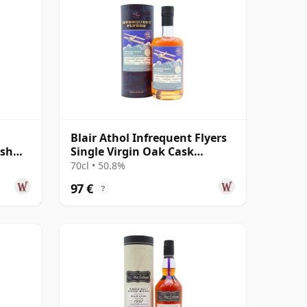
Blair Athol Infrequent Flyers
ish
Single Virgin Oak Cask
#807415 2008 17 Jahre alt
70cl • 50.8%
97 €
?