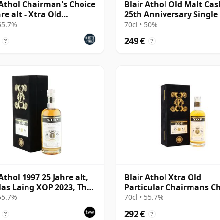
 Athol Chairman's Choice
Blair Athol Old Malt Cas
re alt - Xtra Old
25th Anniversary Single
cular
#56886 1997 26 Jahre alt
 55.7%
70cl • 50%
249 €
?
?
Athol 1997 25 Jahre alt,
Blair Athol Xtra Old
as Laing XOP 2023, The
Particular Chairmans C
man's Choice - Cask
Single Cask # 25 Jahre al
 55.7%
70cl • 55.7%
292 €
?
?