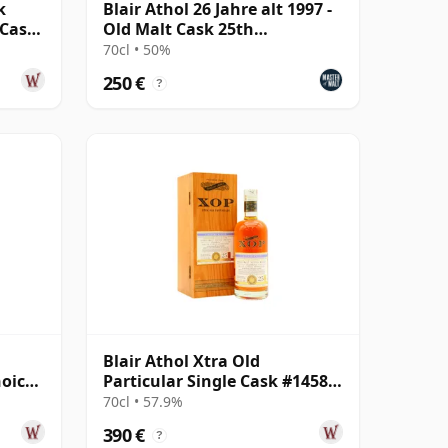
k
Blair Athol 26 Jahre alt 1997 -
 Cask
Old Malt Cask 25th
Anniversary
70cl • 50%
250 €
?
Blair Athol Xtra Old
hoice
Particular Single Cask #14585
t
1995 25 Jahre alt
70cl • 57.9%
390 €
?