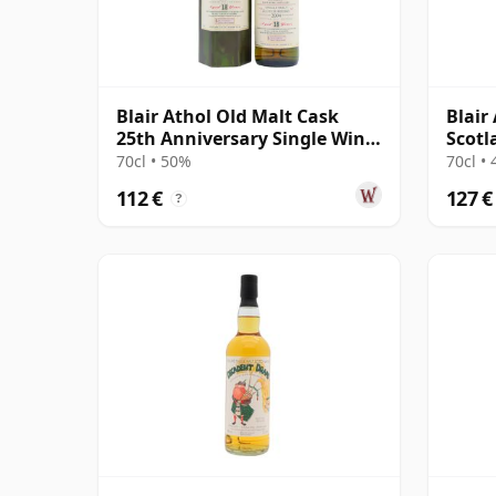
Blair Athol Old Malt Cask
Blair
25th Anniversary Single Wine
Scotl
Cask #5 2004 18 Jahre alt
Cask 
70cl • 50%
70cl •
112 €
127 €
?