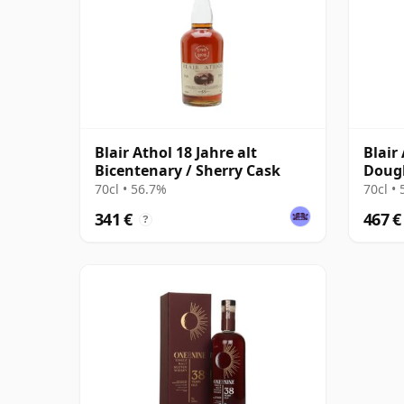
Blair Athol 18 Jahre alt
Blair 
Bicentenary / Sherry Cask
Dougl
14585
70cl • 56.7%
70cl •
341 €
467 €
?