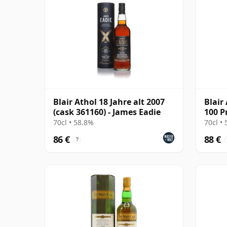
Blair Athol 18 Jahre alt 2007
Blair
(cask 361160) - James Eadie
100 P
Batch
70cl • 58.8%
70cl •
86 €
88 €
?