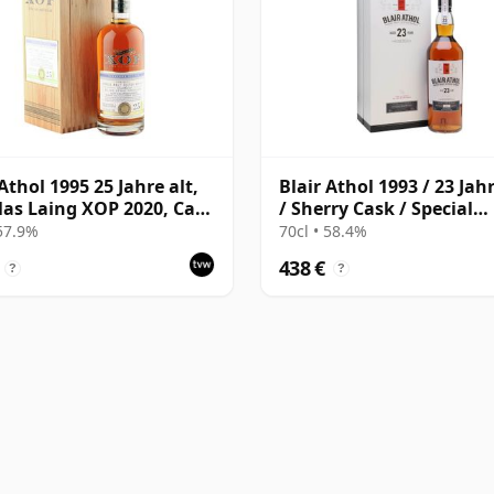
Athol 1995 25 Jahre alt,
Blair Athol 1993 / 23 Jahr
as Laing XOP 2020, Cask
/ Sherry Cask / Special
Releases 2017
 57.9%
70cl • 58.4%
438 €
?
?