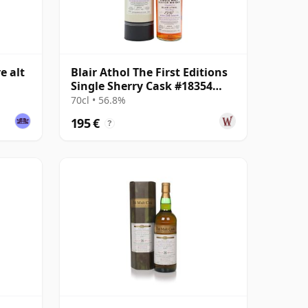
e alt
Blair Athol The First Editions
Single Sherry Cask #18354
1997 23 Jahre alt
70cl • 56.8%
195 €
?