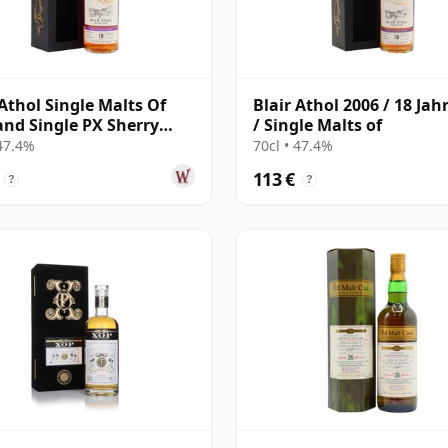
 Athol Single Malts Of
Blair Athol 2006 / 18 Jahr
and Single PX Sherry
/ Single Malts of
#40 2006 18 Jahre alt
 47.4%
70cl • 47.4%
113 €
?
?