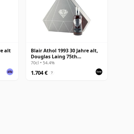
e alt
Blair Athol 1993 30 Jahre alt,
Douglas Laing 75th
Anniversary 2023 Bottling
70cl • 54.4%
with Presentation
1.704 €
?