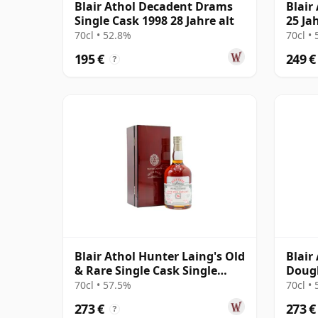
Blair Athol Decadent Drams
Blair
Single Cask 1998 28 Jahre alt
25 Jah
Parti
70cl • 52.8%
70cl •
195 €
249 €
?
Blair Athol Hunter Laing's Old
Blair 
& Rare Single Cask Single
Dougl
Malt 1997 26 Jahre alt
Chair
70cl • 57.5%
70cl •
17229
273 €
273 €
?