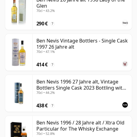
Glen
70cl • 43.2%
290 €
?
Ben Nevis Vintage Bottlers - Single Cask
1997 26 Jahre alt
70cl • 47.1%
414 €
?
Ben Nevis 1996 27 Jahre alt, Vintage
Bottlers Single Cask 2023 Bottling with
70cl • 44.2%
Box
438 €
?
Ben Nevis 1996 / 28 Jahre alt / Xtra Old
Particular for The Whisky Exchange
70cl • 52.8%