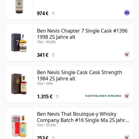
974 €
?
Ben Nevis Chapter 7 Single Cask #1396
1998 25 Jahre alt
70cl • 49.8%
341 €
?
Ben Nevis Single Cask Cask Strength
1984 25 Jahre alt
70cl • 56%
1.315 €
KOSTENLOSER VERSAND
?
Ben Nevis That Boutique-y Whisky
Company Batch #16 Single Ma 25 Jahre
50cl • 55.8%
alt
253 €
?