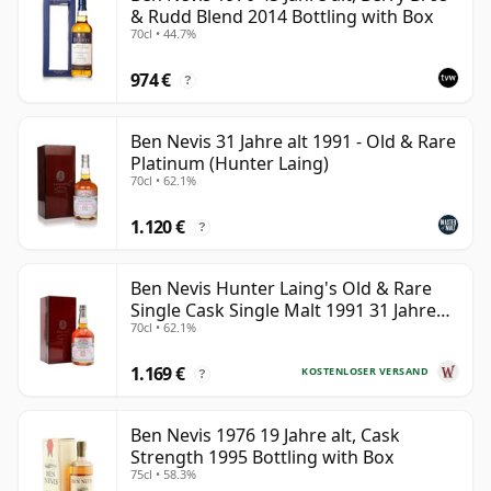
& Rudd Blend 2014 Bottling with Box
70cl • 44.7%
974 €
?
Ben Nevis 31 Jahre alt 1991 - Old & Rare
Platinum (Hunter Laing)
70cl • 62.1%
1.120 €
?
Ben Nevis Hunter Laing's Old & Rare
Single Cask Single Malt 1991 31 Jahre
70cl • 62.1%
alt
1.169 €
KOSTENLOSER VERSAND
?
Ben Nevis 1976 19 Jahre alt, Cask
Strength 1995 Bottling with Box
75cl • 58.3%