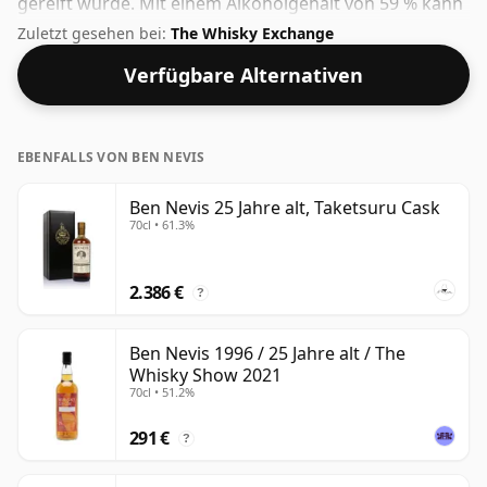
gereift wurde. Mit einem Alkoholgehalt von 59 % kann
dieser Whisky als höherprozentiger Whisky angesehen
Zuletzt gesehen bei:
The Whisky Exchange
werden. Erhältlich in der regulären Flaschengröße von
Verfügbare Alternativen
75 cl.
EBENFALLS VON BEN NEVIS
Ben Nevis 25 Jahre alt, Taketsuru Cask
70cl • 61.3%
2.386 €
?
Ben Nevis 1996 / 25 Jahre alt / The
Whisky Show 2021
70cl • 51.2%
291 €
?