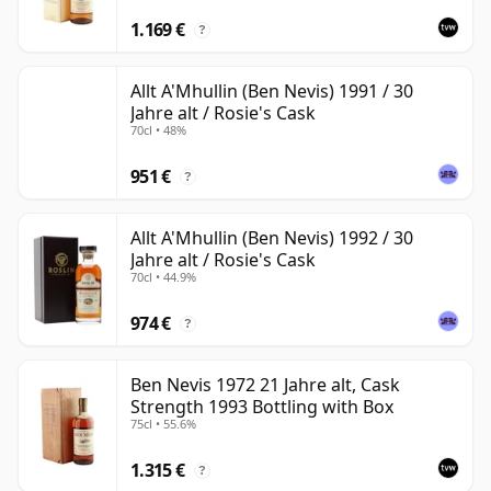
1.169 €
?
Allt A'Mhullin (Ben Nevis) 1991 / 30
Jahre alt / Rosie's Cask
70cl • 48%
951 €
?
Allt A'Mhullin (Ben Nevis) 1992 / 30
Jahre alt / Rosie's Cask
70cl • 44.9%
974 €
?
Ben Nevis 1972 21 Jahre alt, Cask
Strength 1993 Bottling with Box
75cl • 55.6%
1.315 €
?