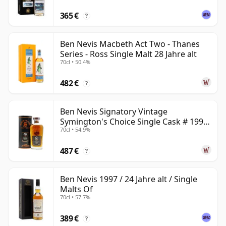
365 €
?
Ben Nevis Macbeth Act Two - Thanes
Series - Ross Single Malt 28 Jahre alt
70cl • 50.4%
482 €
?
Ben Nevis Signatory Vintage
Symington's Choice Single Cask # 1991
70cl • 54.9%
32 Jahre alt
487 €
?
Ben Nevis 1997 / 24 Jahre alt / Single
Malts Of
70cl • 57.7%
389 €
?