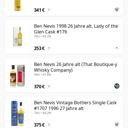
341 €
?
Ben Nevis 1998 26 Jahre alt, Lady of the
Glen Cask #176
70cl • 43.2%
253 €
?
Ben Nevis 26 Jahre alt (That Boutique-y
Whisky Company)
50cl • 47.8%
370 €
?
Ben Nevis Vintage Bottlers Single Cask
#1707 1996 27 Jahre alt
70cl • 44.2%
375 €
?