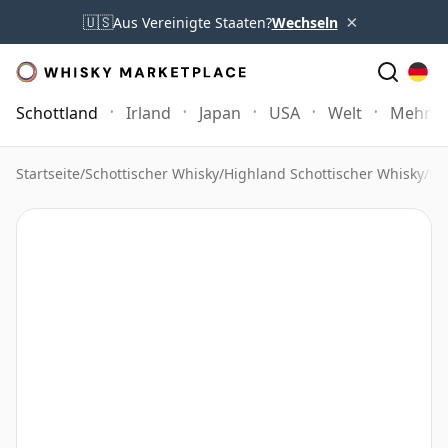
×
🇺🇸
Aus Vereinigte Staaten?
Wechseln
Schottland
Irland
Japan
USA
Welt
Mehr
Startseite
/
Schottischer Whisky
/
Highland Schottischer Whisky
/
Be