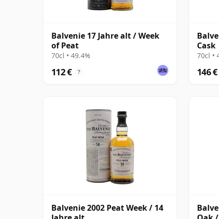
Balvenie 17 Jahre alt / Week
Balve
of Peat
Cask
70cl • 49.4%
70cl •
112 €
146 €
?
Balvenie 2002 Peat Week / 14
Balve
Jahre alt
Oak /