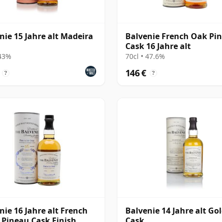
nie 15 Jahre alt Madeira
Balvenie French Oak Pi
Cask 16 Jahre alt
 43%
70cl • 47.6%
146 €
?
?
nie 16 Jahre alt French
Balvenie 14 Jahre alt Go
 Pineau Cask Finish
Cask