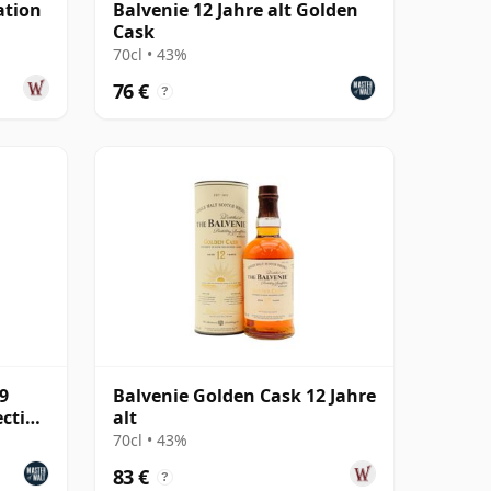
ation
Balvenie 12 Jahre alt Golden
Cask
70cl • 43%
76 €
?
09
Balvenie Golden Cask 12 Jahre
ection
alt
70cl • 43%
83 €
?