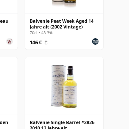
neau
Balvenie Peat Week Aged 14
Jahre alt (2002 Vintage)
70cl • 48.3%
146 €
?
lden
Balvenie Single Barrel #2826
2010 12 Jahre alt