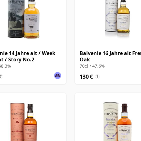
nie 14 Jahre alt / Week
Balvenie 16 Jahre alt Fr
at / Story No.2
Oak
 48.3%
70cl • 47.6%
130 €
?
?