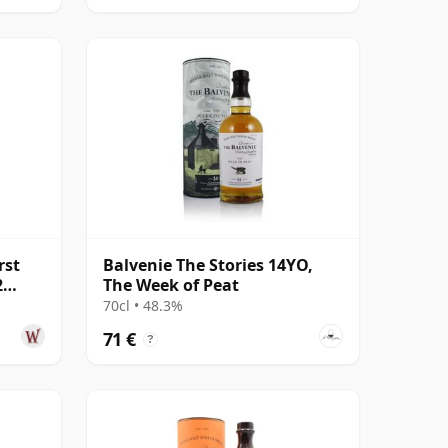
rst
Balvenie The Stories 14YO,
2
The Week of Peat
70cl • 48.3%
71 €
?