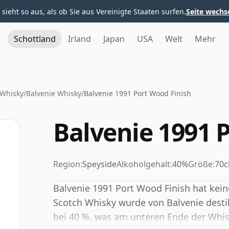
 sieht so aus, als ob Sie aus Vereinigte Staaten surfen.
Seite wechs
Schottland
Irland
Japan
USA
Welt
Mehr
 Whisky
/
Balvenie Whisky
/
Balvenie 1991 Port Wood Finish
Balvenie 1991 
Region:
Speyside
Alkoholgehalt:
40%
Größe:
70c
Balvenie 1991 Port Wood Finish hat kein
Scotch Whisky wurde von Balvenie destill
bei 40 %, was am unteren Ende der Whisk