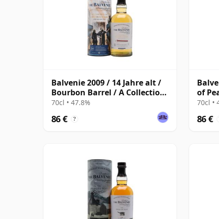
Balvenie 2009 / 14 Jahre alt /
Balve
Bourbon Barrel / A Collection
of Pe
of Curious Casks
70cl • 47.8%
70cl •
86 €
86 €
?