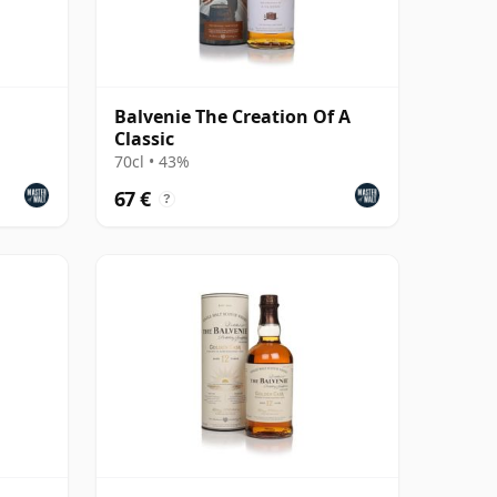
Balvenie The Creation Of A
Classic
70cl • 43%
67 €
?