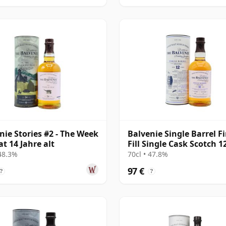
nie Stories #2 - The Week
Balvenie Single Barrel Fi
at 14 Jahre alt
Fill Single Cask Scotch 1
Jahre alt
 48.3%
70cl • 47.8%
97 €
?
?