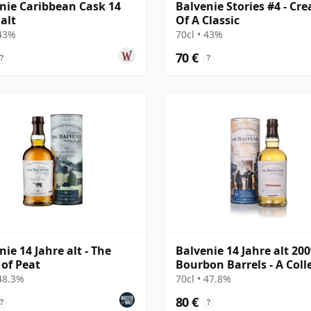
nie Caribbean Cask 14
Balvenie Stories #4 - Cre
 alt
Of A Classic
 43%
70cl • 43%
70 €
?
?
nie 14 Jahre alt - The
Balvenie 14 Jahre alt 20
of Peat
Bourbon Barrels - A Coll
of Curious Ca
 48.3%
70cl • 47.8%
80 €
?
?