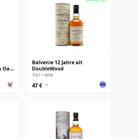
Balvenie 12 Jahre alt
n Oak
DoubleWood
70cl • 40%
47 €
?