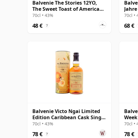
Balvenie The Stories 12YO,
Balve
The Sweet Toast of American
Jahre
Oak
70cl • 43%
70cl •
48 €
68 €
?
Balvenie Victo Ngai Limited
Balve
Edition Caribbean Cask Single
Week 
M 14 Jahre alt
70cl • 43%
70cl •
78 €
78 €
?