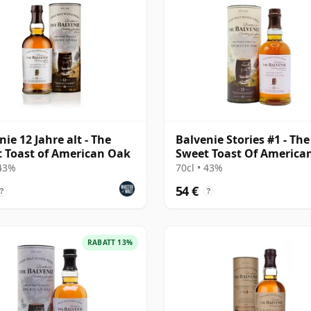
nie 12 Jahre alt - The
Balvenie Stories #1 - The
 Toast of American Oak
Sweet Toast Of America
Singl 12 Jahre alt
 43%
70cl • 43%
54 €
?
?
RABATT 13%