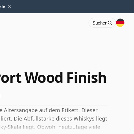
×
eln
Suchen
Port Wood Finish
l
e Altersangabe auf dem Etikett. Dieser
iert. Die Abfüllstärke dieses Whiskys liegt
y-Skala liegt. Obwohl heutzutage viele