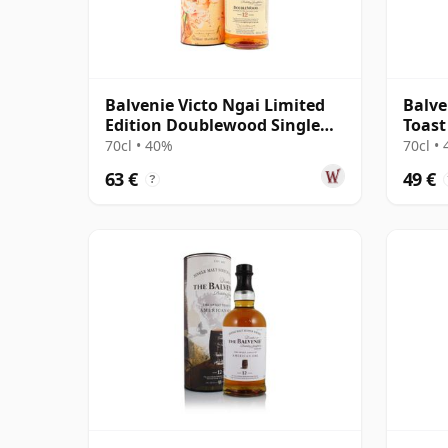
Balvenie Victo Ngai Limited
Balve
Edition Doublewood Single
Toast
Malt 12 Jahre alt
70cl • 40%
70cl •
63 €
49 €
?