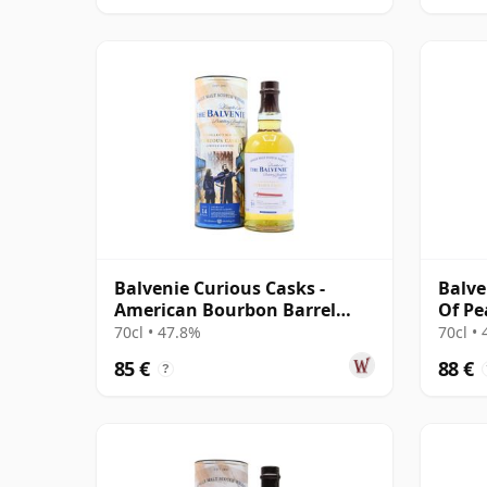
Balvenie Curious Casks -
Balve
American Bourbon Barrel
Of Pe
Single Mal 14 Jahre alt
70cl • 47.8%
70cl •
85 €
88 €
?