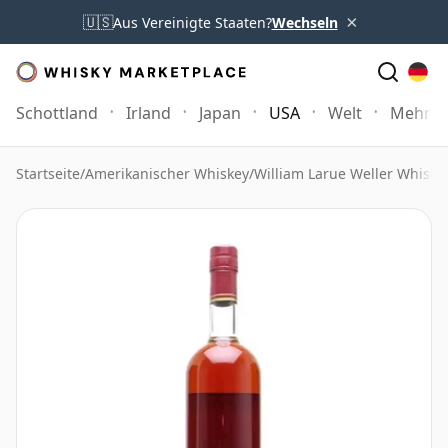
×
🇺🇸
Aus Vereinigte Staaten?
Wechseln
Schottland
Irland
Japan
USA
Welt
Mehr
Startseite
/
Amerikanischer Whiskey
/
William Larue Weller Whiske