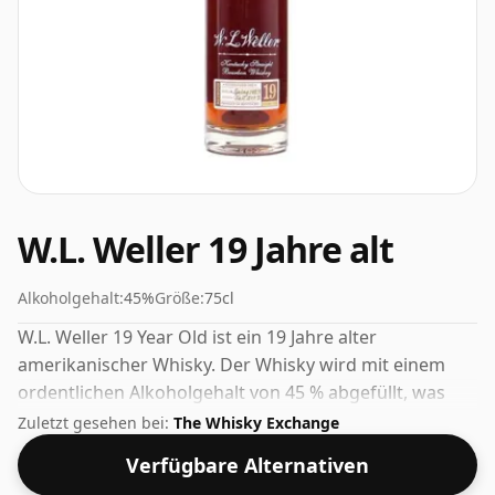
W.L. Weller 19 Jahre alt
Alkoholgehalt:
45%
Größe:
75cl
W.L. Weller 19 Year Old ist ein 19 Jahre alter
amerikanischer Whisky. Der Whisky wird mit einem
ordentlichen Alkoholgehalt von 45 % abgefüllt, was
eine Steigerung gegenüber dem Standardwert von 40
Zuletzt gesehen bei:
The Whisky Exchange
% darstellt, und wird in der De-facto-Flaschengröße
Verfügbare Alternativen
von 75 cl geliefert.