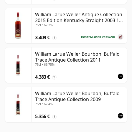
William Larue Weller Antique Collection
2015 Edition Kentucky Straight 2003 12
75cl • 67.3%
Jahre alt
3.409 €
KOSTENLOSER VERSAND
?
William Larue Weller Bourbon, Buffalo
Trace Antique Collection 2011
75cl • 66.75%
4.383 €
?
William Larue Weller Bourbon, Buffalo
Trace Antique Collection 2009
75cl • 67.4%
5.356 €
?