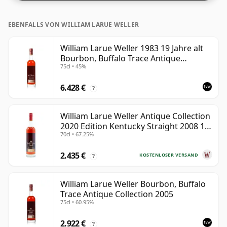
EBENFALLS VON WILLIAM LARUE WELLER
William Larue Weller 1983 19 Jahre alt
Bourbon, Buffalo Trace Antique
75cl • 45%
Collection 2002
6.428 €
?
William Larue Weller Antique Collection
2020 Edition Kentucky Straight 2008 12
70cl • 67.25%
Jahre alt
2.435 €
KOSTENLOSER VERSAND
?
William Larue Weller Bourbon, Buffalo
Trace Antique Collection 2005
75cl • 60.95%
2.922 €
?