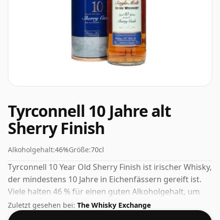
Tyrconnell 10 Jahre alt
Sherry Finish
Alkoholgehalt:
46%
Größe:
70cl
Tyrconnell 10 Year Old Sherry Finish ist irischer Whisky,
der mindestens 10 Jahre in Eichenfässern gereift ist.
Viele halten 46 % für einen guten Alkoholgehalt, um
das „Mundgefühl“ und den vollen Geschmack von
Zuletzt gesehen bei:
The Whisky Exchange
Whisky zu erleben.