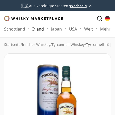
×
🇺🇸
Aus Vereinigte Staaten?
Wechseln
Schottland
Irland
Japan
USA
Welt
Mehr
Startseite
/
Irischer Whiskey
/
Tyrconnell Whiskey
/
Tyrconnell 10 Jah