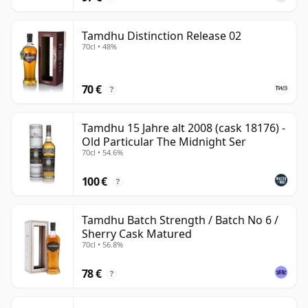
Tamdhu Distinction Release 02
70cl • 48%
70 €
?
Tamdhu 15 Jahre alt 2008 (cask 18176) -
Old Particular The Midnight Ser
70cl • 54.6%
100 €
?
Tamdhu Batch Strength / Batch No 6 /
Sherry Cask Matured
70cl • 56.8%
78 €
?