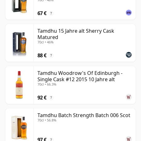
67 €
?
Tamdhu 15 Jahre alt Sherry Cask
Matured
70cl • 46%
88 €
?
Tamdhu Woodrow's Of Edinburgh -
Single Cask #12 2015 10 Jahre alt
70cl • 66.3%
92 €
?
Tamdhu Batch Strength Batch 006 Scot
70cl • 56.8%
97 €
?