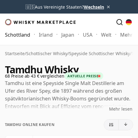
×
🇺🇸
Aus Vereinigte Staaten?
Wechseln
Schottland
Irland
Japan
USA
Welt
Mehr
Startseite
/
Schottischer Whisky
/
Speyside Schottischer Whisky
/
Ta
Tamdhu Whisky
68 Preise ab 43 € vergleichen
AKTUELLE PREISE
Tamdhu ist eine Speyside Single Malt Destillerie am
Ufer des River Spey, die 1897 während des großen
spätviktorianischen Whisky-Booms gegründet wurde.
Entworfen mit Blick auf Effizienz vom renommierten
Mehr lesen
Destillerie-Architekten Charles Doig, entwickelte sie
sich zu einem angesehenen Produzenten von Malt
TAMDHU ONLINE KAUFEN
Whisky für Blends, bevor sie eine weitaus stärkere
Identität als eigenständiger Single Malt entwickelte.