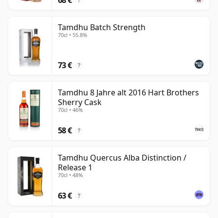
?
Tamdhu Batch Strength
70cl • 55.8%
73 €
?
Tamdhu 8 Jahre alt 2016 Hart Brothers
Sherry Cask
70cl • 46%
58 €
?
Tamdhu Quercus Alba Distinction /
Release 1
70cl • 48%
63 €
?