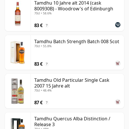
Tamdhu 10 Jahre alt 2014 (cask
800930B) - Woodrow's of Edinburgh
70cl • 58.6%
83 €
?
Tamdhu Batch Strength Batch 008 Scot
70cl • 55.8%
83 €
?
Tamdhu Old Particular Single Cask
2007 15 Jahre alt
70cl • 48.4%
87 €
?
Tamdhu Quercus Alba Distinction /
Release 3
70cl • 48%