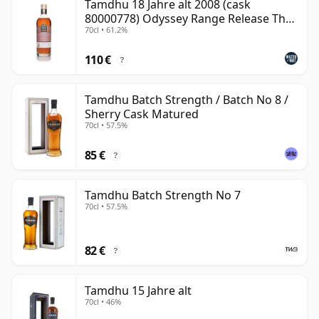
Tamdhu 18 Jahre alt 2008 (cask
80000778) Odyssey Range Release The
70cl • 61.2%
Au
110 €
?
Tamdhu Batch Strength / Batch No 8 /
Sherry Cask Matured
70cl • 57.5%
85 €
?
Tamdhu Batch Strength No 7
70cl • 57.5%
82 €
?
Tamdhu 15 Jahre alt
70cl • 46%