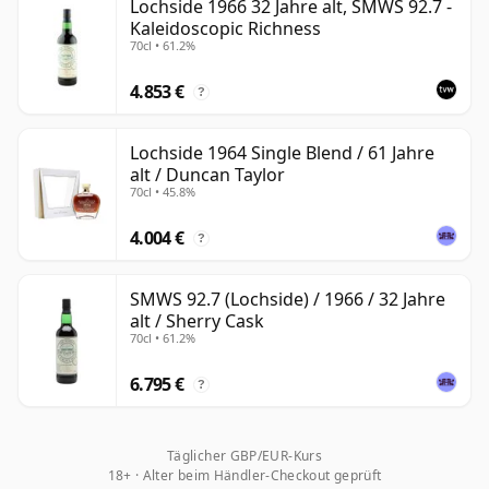
Lochside 1966 32 Jahre alt, SMWS 92.7 -
Kaleidoscopic Richness
70cl • 61.2%
4.853 €
?
Lochside 1964 Single Blend / 61 Jahre
alt / Duncan Taylor
70cl • 45.8%
4.004 €
?
SMWS 92.7 (Lochside) / 1966 / 32 Jahre
alt / Sherry Cask
70cl • 61.2%
6.795 €
?
Täglicher GBP/EUR-Kurs
18+ · Alter beim Händler-Checkout geprüft