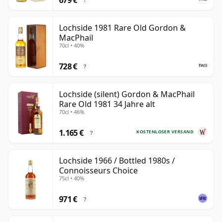
?
Lochside 1981 Rare Old Gordon &
MacPhail
70cl • 40%
728 €
?
Lochside (silent) Gordon & MacPhail
Rare Old 1981 34 Jahre alt
70cl • 46%
1.165 €
KOSTENLOSER VERSAND
?
Lochside 1966 / Bottled 1980s /
Connoisseurs Choice
75cl • 40%
971 €
?