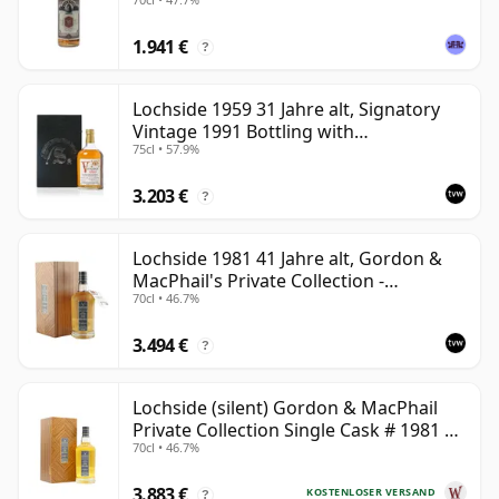
1.941 €
?
Lochside 1959 31 Jahre alt, Signatory
Vintage 1991 Bottling with
75cl • 57.9%
Presentation Case
3.203 €
?
Lochside 1981 41 Jahre alt, Gordon &
MacPhail's Private Collection -
70cl • 46.7%
Recollection Series Cask 804
3.494 €
?
Lochside (silent) Gordon & MacPhail
Private Collection Single Cask # 1981 41
70cl • 46.7%
Jahre alt
3.883 €
KOSTENLOSER VERSAND
?