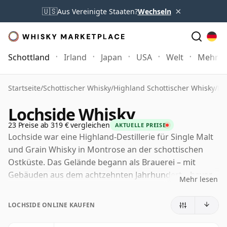
×
🇺🇸
Aus Vereinigte Staaten?
Wechseln
Schottland
Irland
Japan
USA
Welt
Mehr
Startseite
/
Schottischer Whisky
/
Highland Schottischer Whisky
/
Lo
Lochside Whisky
23 Preise ab 319 € vergleichen
AKTUELLE PREISE
Lochside war eine Highland-Destillerie für Single Malt
und Grain Whisky in Montrose an der schottischen
Ostküste. Das Gelände begann als Brauerei – mit
Gebäuden aus dem achtzehnten Jahrhundert – bevor
Mehr lesen
es in den 1950er Jahren von Macnab Distilleries unter
der Leitung von Joseph W. Hobbs in eine Destillerie
LOCHSIDE ONLINE KAUFEN
umgewandelt wurde.