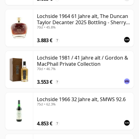
Lochside 1964 61 Jahre alt, The Duncan
Taylor Decanter 2025 Bottling - Sherry
70cl • 45.8%
Oak Casks
3.883 €
?
Lochside 1981 / 41 Jahre alt / Gordon &
MacPhail Private Collection
70cl • 46.7%
3.553 €
?
Lochside 1966 32 Jahre alt, SMWS 92.6
75cl • 62.3%
4.853 €
?