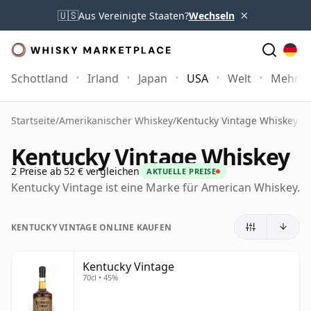
×
🇺🇸
Aus Vereinigte Staaten?
Wechseln
Schottland
Irland
Japan
USA
Welt
Mehr
Startseite
/
Amerikanischer Whiskey
/
Kentucky Vintage Whiskey
Kentucky Vintage Whiskey
2 Preise ab 52 € vergleichen
AKTUELLE PREISE
Kentucky Vintage ist eine Marke für American Whiskey.
KENTUCKY VINTAGE ONLINE KAUFEN
Kentucky Vintage
70cl • 45%