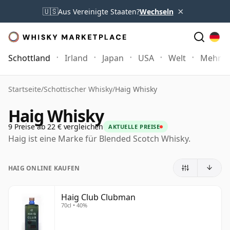
×
🇺🇸
Aus Vereinigte Staaten?
Wechseln
Schottland
Irland
Japan
USA
Welt
Mehr
Startseite
/
Schottischer Whisky
/
Haig Whisky
Haig Whisky
9 Preise ab 22 € vergleichen
AKTUELLE PREISE
Haig ist eine Marke für Blended Scotch Whisky.
HAIG ONLINE KAUFEN
Haig Club Clubman
70cl • 40%