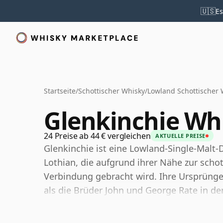
🇺🇸
Es
Startseite
/
Schottischer Whisky
/
Lowland Schottischer 
Glenkinchie Wh
24 Preise ab 44 € vergleichen
AKTUELLE PREISE
Glenkinchie ist eine Lowland-Single-Malt-D
Lothian, die aufgrund ihrer Nähe zur scho
Verbindung gebracht wird. Ihre Ursprünge 
als die Brüder John und George Rate in d
der Destillerie auch Phasen der Schließu
umfasst.