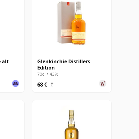
 alt
Glenkinchie Distillers
Edition
70cl • 43%
68 €
?