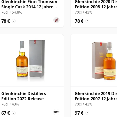
Glenkinchie Finn Thomson
Glenkinchie 2020 Dis
Single Cask 2014 12 Jahre
Edition 2008 12 Jahre
alt
70cl • 54.8%
70cl • 43%
78 €
78 €
?
?
Glenkinchie Distillers
Glenkinchie 2019 Dis
Edition 2022 Release
Edition 2007 12 Jahre
70cl • 43%
70cl • 43%
67 €
97 €
?
?