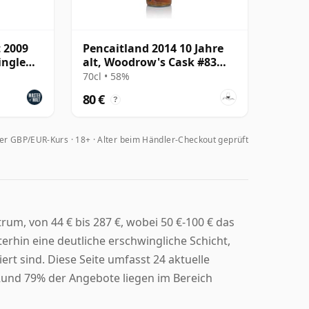
t 2009
Pencaitland 2014 10 Jahre
ingle
alt, Woodrow's Cask #83
&amp; #83A
70cl • 58%
80 €
?
her GBP/EUR-Kurs
18+ · Alter beim Händler-Checkout geprüft
trum, von 44 € bis 287 €, wobei 50 €-100 € das
terhin eine deutliche erschwingliche Schicht,
ert sind. Diese Seite umfasst 24 aktuelle
Rund 79% der Angebote liegen im Bereich