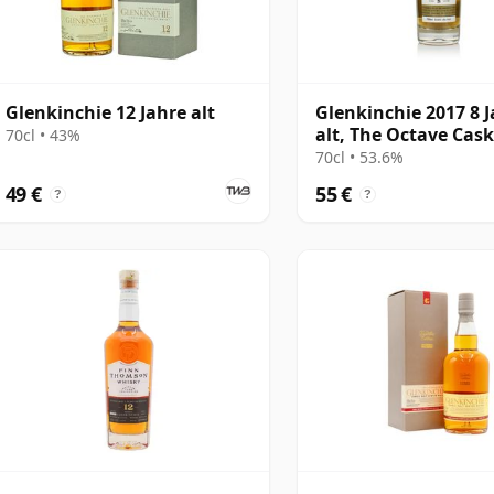
Glenkinchie 12 Jahre alt
Glenkinchie 2017 8 
alt, The Octave Cas
70cl • 43%
#12351673
70cl • 53.6%
49 €
55 €
?
?