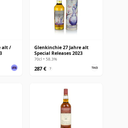
 alt /
Glenkinchie 27 Jahre alt
3
Special Releases 2023
70cl • 58.3%
287 €
?