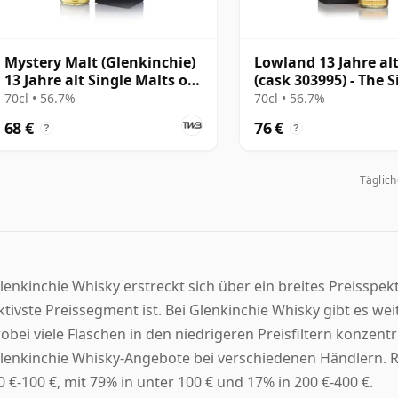
Mystery Malt (Glenkinchie)
Lowland 13 Jahre al
13 Jahre alt Single Malts of
(cask 303995) - The S
Scotland
Malts of
70cl • 56.7%
70cl • 56.7%
68 €
76 €
?
?
Täglic
lenkinchie Whisky erstreckt sich über ein breites Preisspek
ktivste Preissegment ist. Bei Glenkinchie Whisky gibt es wei
obei viele Flaschen in den niedrigeren Preisfiltern konzentri
lenkinchie Whisky-Angebote bei verschiedenen Händlern. 
0 €-100 €, mit 79% in unter 100 € und 17% in 200 €-400 €.