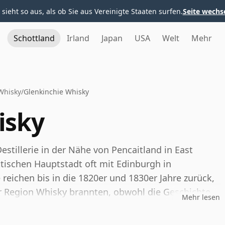
 sieht so aus, als ob Sie aus Vereinigte Staaten surfen.
Seite wechs
Schottland
Irland
Japan
USA
Welt
Mehr
Whisky
/
Glenkinchie Whisky
isky
estillerie in der Nähe von Pencaitland in East
ttischen Hauptstadt oft mit Edinburgh in
reichen bis in die 1820er und 1830er Jahre zurück,
er Region Whisky brannten, obwohl die Geschichte
Mehr lesen
ng, des Wiederaufbaus und der Wiederbelebung