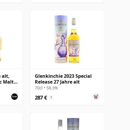
 alt,
Glenkinchie 2023 Special
ic Malts
Release 27 Jahre alt
70cl • 58.3%
287 €
?