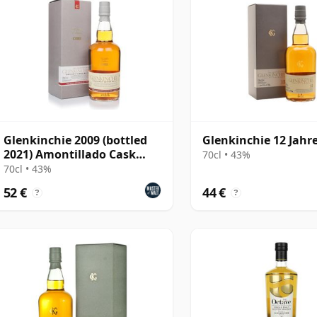
Glenkinchie 2009 (bottled
Glenkinchie 12 Jahre
2021) Amontillado Cask
70cl • 43%
Finish - Distillers E
70cl • 43%
52 €
44 €
?
?