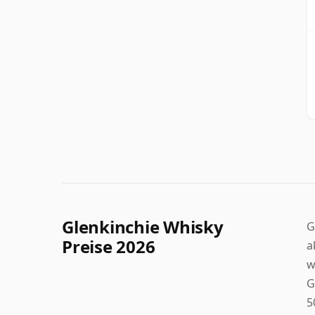
Glenkinchie Whisky
G
Preise 2026
a
w
G
5