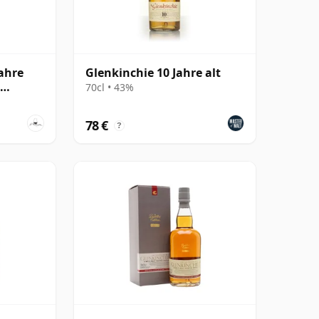
Jahre
Glenkinchie 10 Jahre alt
k
70cl • 43%
78 €
?