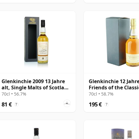
Glenkinchie 2009 13 Jahre
Glenkinchie 12 Jahre
alt, Single Malts of Scotland
Friends of the Class
Cask #303995
with Box
70cl • 56.7%
70cl • 58.7%
81 €
195 €
?
?