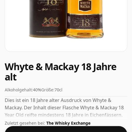
Whyte & Mackay 18 Jahre
alt
Alkoholgehalt:
40%
Größe:
70cl
Dies ist ein 18 Jahre alter Ausdruck von Whyte &
Mackay. Der Inhalt dieser Flasche Whyte & Mackay 18
Year Old reifte mindestens 18 Jahre in Eichenfässern.
Dieser Whisky kommt in einer 70-cl-Flasche und wurde
Zuletzt gesehen bei:
The Whisky Exchange
mit einer Stärke von 40 % abgefüllt.