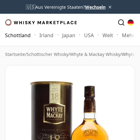
×
🇺🇸
Aus Vereinigte Staaten?
Wechseln
Schottland
Irland
Japan
USA
Welt
Mehr
Startseite
/
Schottischer Whisky
/
Whyte & Mackay Whisky
/
Whyte & 