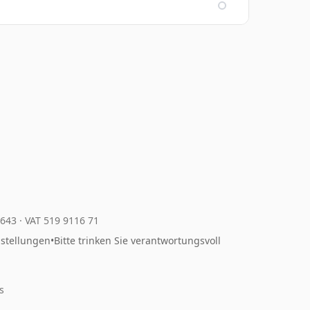
4643
·
VAT 519 9116 71
nstellungen
•
Bitte trinken Sie verantwortungsvoll
s