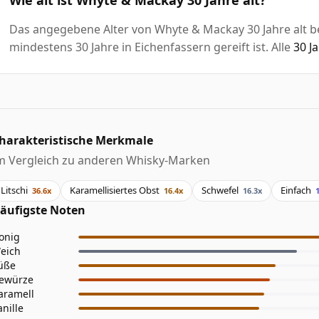
Das angegebene Alter von Whyte & Mackay 30 Jahre alt be
mindestens 30 Jahre in Eichenfassern gereift ist. Alle
30 J
harakteristische Merkmale
m Vergleich zu anderen Whisky-Marken
Litschi
Karamellisiertes Obst
Schwefel
Einfach
36.6x
16.4x
16.3x
äufigste Noten
onig
eich
üße
ewürze
aramell
anille