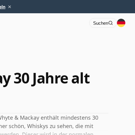
×
eln
Suchen
 30 Jahre alt
 Whyte & Mackay enthält mindestens 30
mmer schön, Whiskys zu sehen, die mit
 werden. Dieser wird in der normalen