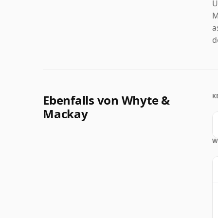
Ü
M
a
d
Ebenfalls von Whyte &
K
Mackay
W