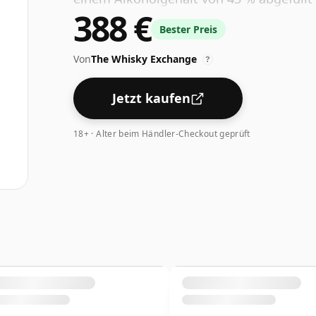
388 €
Größe von 70 cl geliefert.
Bester Preis
Von
The Whisky Exchange
?
Jetzt kaufen
18+ · Alter beim Händler-Checkout geprüft