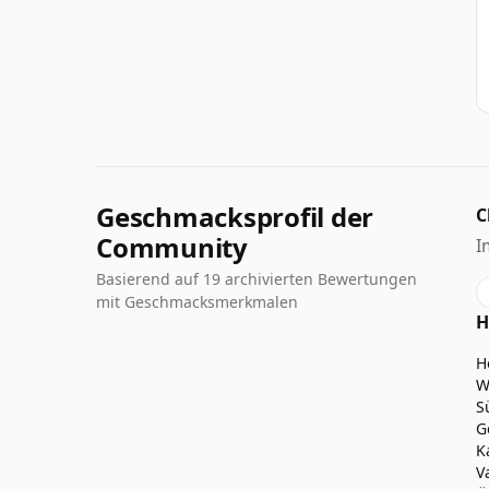
Geschmacksprofil der
C
Community
I
Basierend auf 19 archivierten Bewertungen
mit Geschmacksmerkmalen
H
H
W
S
G
K
V