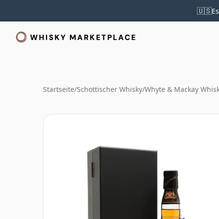
🇺🇸
Es
Startseite
/
Schottischer Whisky
/
Whyte & Mackay Whis