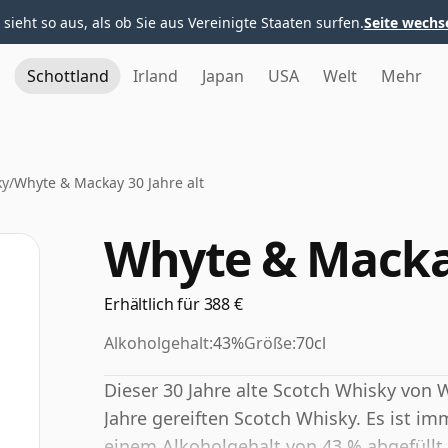
 sieht so aus, als ob Sie aus Vereinigte Staaten surfen.
Seite wechs
Schottland
Irland
Japan
USA
Welt
Mehr
ky
/
Whyte & Mackay 30 Jahre alt
Whyte & Mackay
Erhältlich für 388 €
Alkoholgehalt:
43%
Größe:
70cl
Dieser 30 Jahre alte Scotch Whisky von
Jahre gereiften Scotch Whisky. Es ist i
einem Alkoholgehalt von 43 % abgefüllt