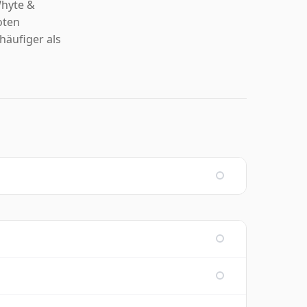
Whyte &
oten
häufiger als