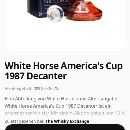
White Horse America's Cup
1987 Decanter
Alkoholgehalt:
40%
Größe:
75cl
Eine Abfüllung von White Horse ohne Altersangabe.
White Horse America's Cup 1987 Decanter ist ein
schottischer Whisky. Mit einem Alkoholgehalt von 40 %
abgefüllt, wird Sie diese Spirituose in puncto Stärke
Zuletzt gesehen bei:
The Whisky Exchange
zwar nicht umhauen, ist aber auf jeden Fall eine