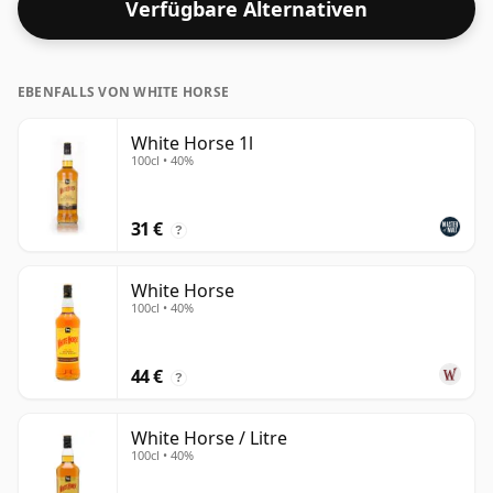
Verfügbare Alternativen
süffige Spirituose.
EBENFALLS VON WHITE HORSE
White Horse 1l
100cl • 40%
31 €
?
White Horse
100cl • 40%
44 €
?
White Horse / Litre
100cl • 40%