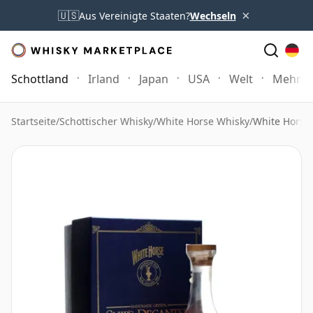
×
🇺🇸
Aus Vereinigte Staaten?
Wechseln
Schottland
Irland
Japan
USA
Welt
Mehr
Startseite
/
Schottischer Whisky
/
White Horse Whisky
/
White Horse