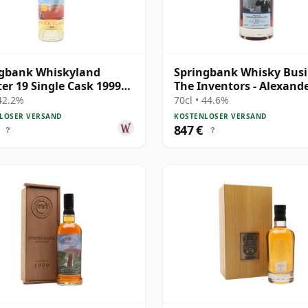
ngbank Whiskyland
Springbank Whisky Busi
er 19 Single Cask 1999
The Inventors - Alexand
re alt
Graham B 1997 28 Jahre 
 42.2%
70cl • 44.6%
LOSER VERSAND
KOSTENLOSER VERSAND
847 €
?
?