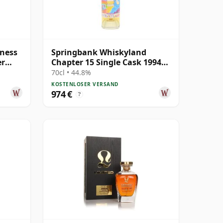
ness
Springbank Whiskyland
er
Chapter 15 Single Cask 1994
alt
30 Jahre alt
70cl • 44.8%
KOSTENLOSER VERSAND
974 €
?