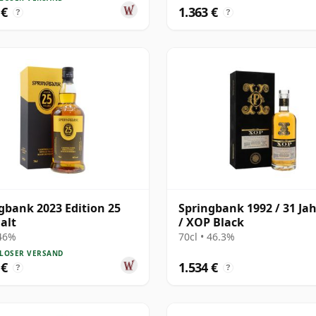
 €
1.363 €
?
?
gbank 2023 Edition 25
Springbank 1992 / 31 Jah
 alt
/ XOP Black
 46%
70cl • 46.3%
LOSER VERSAND
 €
1.534 €
?
?