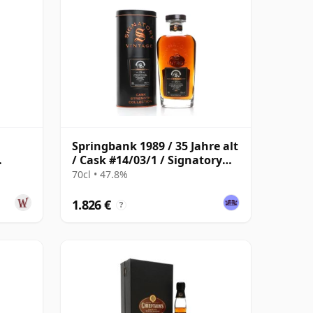
Springbank 1989 / 35 Jahre alt
/ Cask #14/03/1 / Signatory
Symington’s Choice
70cl • 47.8%
1.826 €
?