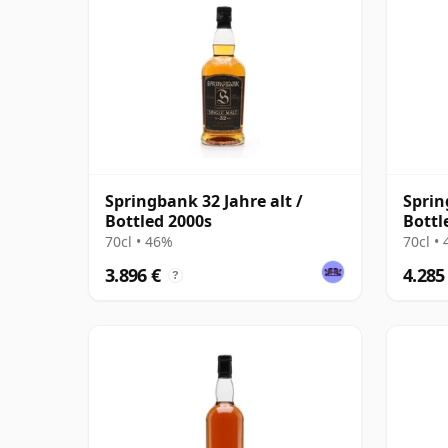
Springbank 32 Jahre alt /
Sprin
Bottled 2000s
Bottl
70cl • 46%
70cl •
3.896 €
4.285
?