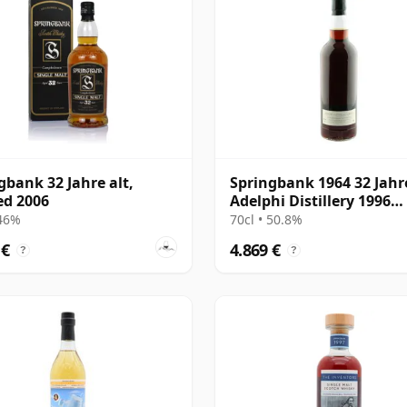
gbank 32 Jahre alt,
Springbank 1964 32 Jahre
ed 2006
Adelphi Distillery 1996
Bottling
 46%
70cl • 50.8%
 €
4.869 €
?
?