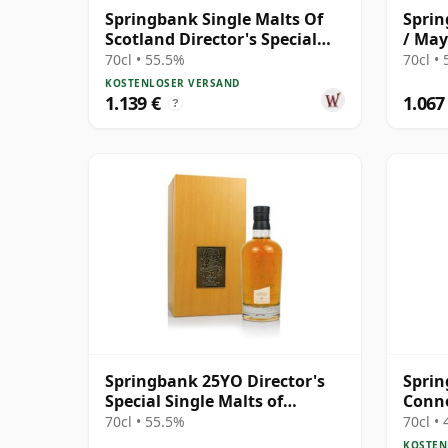
Springbank Single Malts Of
Sprin
Scotland Director's Special
/ May
Scotch 25 Jahre alt
70cl • 55.5%
70cl •
KOSTENLOSER VERSAND
1.139 €
1.067
?
Springbank 25YO Director's
Sprin
Special Single Malts of
Conno
Scotland
Cask 
70cl • 55.5%
70cl •
KOSTEN