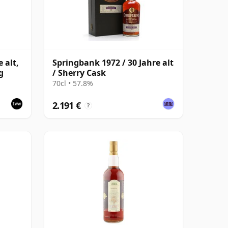
 alt,
Springbank 1972 / 30 Jahre alt
g
/ Sherry Cask
70cl • 57.8%
2.191 €
?