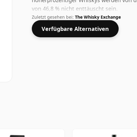
höherprozentiger Whiskys werden von di
von 46,8 % nicht enttäuscht sein.
Zuletzt gesehen bei:
The Whisky Exchange
Verfügbare Alternativen