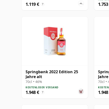
1.119 €
1.753
?
Springbank 2022 Edition 25
Sprin
Jahre alt
Jahre
70cl • 46%
70cl •
KOSTENLOSER VERSAND
KOSTEN
1.948 €
1.948
?