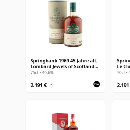
Springbank 1969 45 Jahre alt,
Sprin
Lombard Jewels of Scotland
Le Cl
2014 Bottling with Tube
Bottl
75cl • 40.6%
70cl •
2.191 €
2.191
?