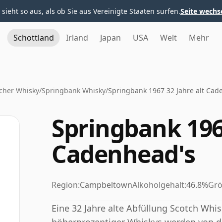
 sieht so aus, als ob Sie aus Vereinigte Staaten surfen.
Seite wechs
Schottland
Irland
Japan
USA
Welt
Mehr
cher Whisky
/
Springbank Whisky
/
Springbank 1967 32 Jahre alt Cad
Springbank 1967
Cadenhead's
Region:
Campbeltown
Alkoholgehalt:
46.8%
Grö
Eine 32 Jahre alte Abfüllung Scotch Whi