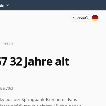
×
eln
Suchen
enhead's
 32 Jahre alt
ße:
70cl
sky aus der Springbank-Brennerei. Fans