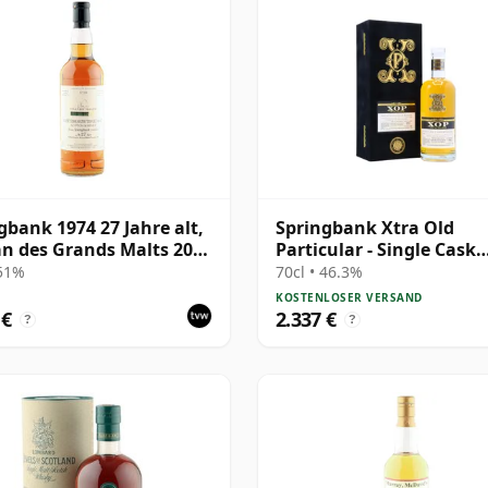
gbank 1974 27 Jahre alt,
Springbank Xtra Old
an des Grands Malts 2002
Particular - Single Cask
ing - Cask #2284
#18281 1992 31 Jahre alt
 51%
70cl • 46.3%
KOSTENLOSER VERSAND
 €
2.337 €
?
?