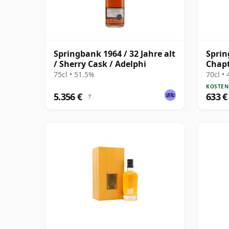
Springbank 1964 / 32 Jahre alt
Spri
/ Sherry Cask / Adelphi
Chapt
25 Jah
75cl • 51.5%
70cl •
KOSTEN
5.356 €
633 €
?