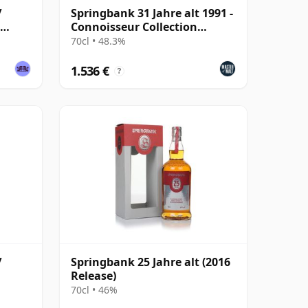
/
Springbank 31 Jahre alt 1991 -
Connoisseur Collection
(Limited)
70cl • 48.3%
1.536 €
?
/
Springbank 25 Jahre alt (2016
Release)
70cl • 46%