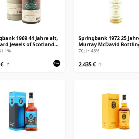
gbank 1969 44 Jahre alt,
Springbank 1972 25 Jahre
rd Jewels of Scotland
Murray McDavid Bottlin
Bottling with Tube
 41.1%
70cl • 46%
 €
2.435 €
?
?