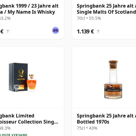
gbank 1999 / 23 Jahre alt
Springbank 25 Jahre alt 
a / My Name Is Whisky
Single Malts Of Scotland
Director's Special
 53.2%
70cl • 55.5%
 €
1.139 €
?
?
gbank Limited
Springbank 25 Jahre alt 
isseur Collection Single
Bottled 1970s
#230 1991 31 Jahre alt
 48.3%
75cl • 43%
LOSER VERSAND