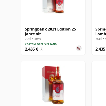
Springbank 2021 Edition 25
Sprin
Jahre alt
Lomba
2014 
70cl • 46%
70cl •
KOSTENLOSER VERSAND
2.435 €
2.435
?