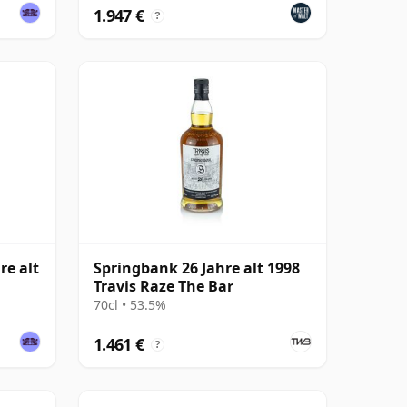
1.947 €
?
re alt
Springbank 26 Jahre alt 1998
Travis Raze The Bar
70cl • 53.5%
1.461 €
?