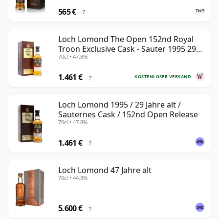
565 €
?
Loch Lomond The Open 152nd Royal
Troon Exclusive Cask - Sauter 1995 29
70cl • 47.8%
Jahre alt
1.461 €
KOSTENLOSER VERSAND
?
Loch Lomond 1995 / 29 Jahre alt /
Sauternes Cask / 152nd Open Release
70cl • 47.8%
1.461 €
?
Loch Lomond 47 Jahre alt
70cl • 44.3%
5.600 €
?