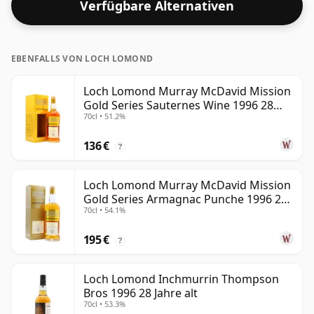
Verfügbare Alternativen
EBENFALLS VON LOCH LOMOND
Loch Lomond Murray McDavid Mission
Gold Series Sauternes Wine 1996 28
70cl • 51.2%
Jahre alt
136 €
?
Loch Lomond Murray McDavid Mission
Gold Series Armagnac Punche 1996 26
70cl • 54.1%
Jahre alt
195 €
?
Loch Lomond Inchmurrin Thompson
Bros 1996 28 Jahre alt
70cl • 53.3%