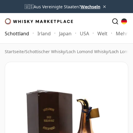
×
🇺🇸
Aus Vereinigte Staaten?
Wechseln
Schottland
Irland
Japan
USA
Welt
Mehr
Startseite
/
Schottischer Whisky
/
Loch Lomond Whisky
/
Loch Lomond