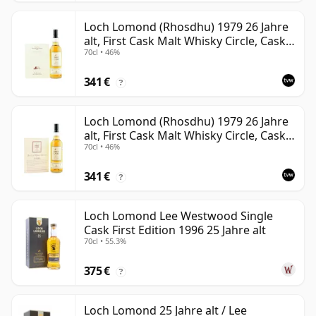
Loch Lomond (Rhosdhu) 1979 26 Jahre
alt, First Cask Malt Whisky Circle, Cask
70cl • 46%
3229
341 €
?
Loch Lomond (Rhosdhu) 1979 26 Jahre
alt, First Cask Malt Whisky Circle, Cask
70cl • 46%
3236
341 €
?
Loch Lomond Lee Westwood Single
Cask First Edition 1996 25 Jahre alt
70cl • 55.3%
375 €
?
Loch Lomond 25 Jahre alt / Lee