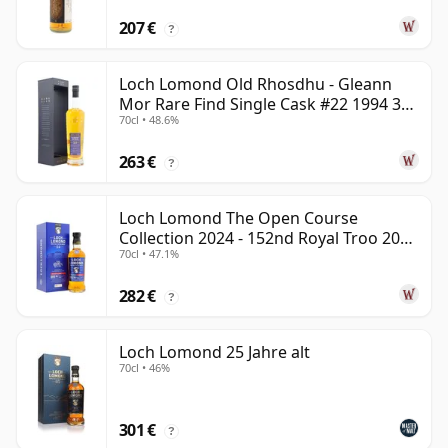
207 €
?
Loch Lomond Old Rhosdhu - Gleann
Mor Rare Find Single Cask #22 1994 30
70cl • 48.6%
Jahre alt
263 €
?
Loch Lomond The Open Course
Collection 2024 - 152nd Royal Troo 2000
70cl • 47.1%
24 Jahre alt
282 €
?
Loch Lomond 25 Jahre alt
70cl • 46%
301 €
?