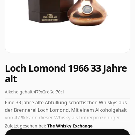
Loch Lomond 1966 33 Jahre
alt
Alkoholgehalt:
47%
Größe:
70cl
Eine 33 Jahre alte Abfüllung schottischen Whiskys aus
der Brennerei Loch Lomond. Mit einem Alkoholgehalt
von 47 % kann dieser Whisky als höherprozentiger
Whisky angesehen werden. Erhältlich in der regulären
Zuletzt gesehen bei:
The Whisky Exchange
Flaschengröße von 70 cl.