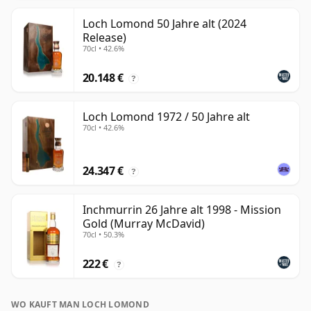
Loch Lomond 50 Jahre alt (2024
Release)
70cl • 42.6%
20.148 €
?
Loch Lomond 1972 / 50 Jahre alt
70cl • 42.6%
24.347 €
?
Inchmurrin 26 Jahre alt 1998 - Mission
Gold (Murray McDavid)
70cl • 50.3%
222 €
?
WO KAUFT MAN LOCH LOMOND