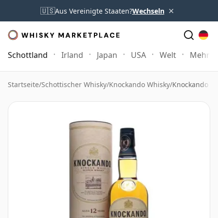
×
🇺🇸
Aus Vereinigte Staaten?
Wechseln
Schottland
Irland
Japan
USA
Welt
Mehr
Startseite
/
Schottischer Whisky
/
Knockando Whisky
/
Knockando 199