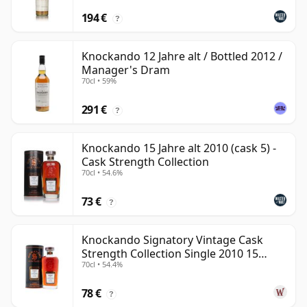
194 €
?
Knockando 12 Jahre alt / Bottled 2012 /
Manager's Dram
70cl • 59%
291 €
?
Knockando 15 Jahre alt 2010 (cask 5) -
Cask Strength Collection
70cl • 54.6%
73 €
?
Knockando Signatory Vintage Cask
Strength Collection Single 2010 15
70cl • 54.4%
Jahre alt
78 €
?