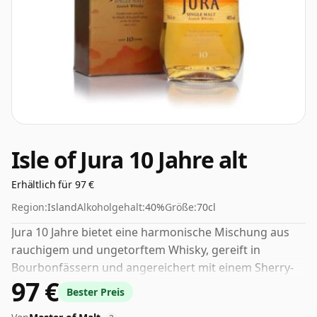
Isle of Jura 10 Jahre alt
Erhältlich für 97 €
Region:
Island
Alkoholgehalt:
40%
Größe:
70cl
Jura 10 Jahre bietet eine harmonische Mischung aus
rauchigem und ungetorftem Whisky, gereift in
Bourbonfässern und angereichert mit einem Sherry-
97 €
Finish. Duftende Aromen von salzigem Haferbrei,
Bester Preis
süßer Erdbeermarmelade und prallen Rosinen