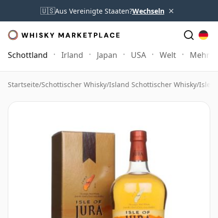
×
🇺🇸
Aus Vereinigte Staaten?
Wechseln
Schottland
Irland
Japan
USA
Welt
Mehr
Startseite
/
Schottischer Whisky
/
Island Schottischer Whisky
/
Isle o