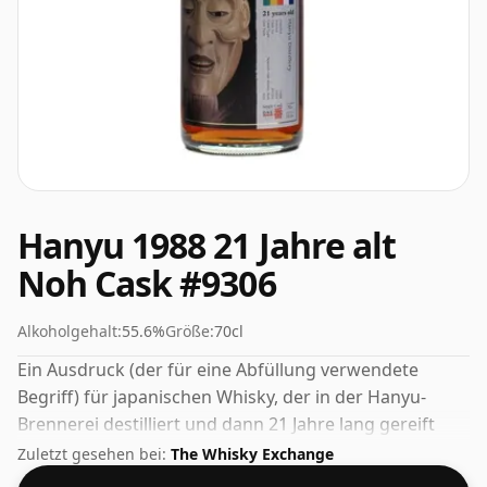
Hanyu 1988 21 Jahre alt
Noh Cask #9306
Alkoholgehalt:
55.6%
Größe:
70cl
Ein Ausdruck (der für eine Abfüllung verwendete
Begriff) für japanischen Whisky, der in der Hanyu-
Brennerei destilliert und dann 21 Jahre lang gereift
wurde. Fans höherprozentiger Whiskys werden von
Zuletzt gesehen bei:
The Whisky Exchange
dieser Abfüllung mit einem Alkoholgehalt von 55,6 %