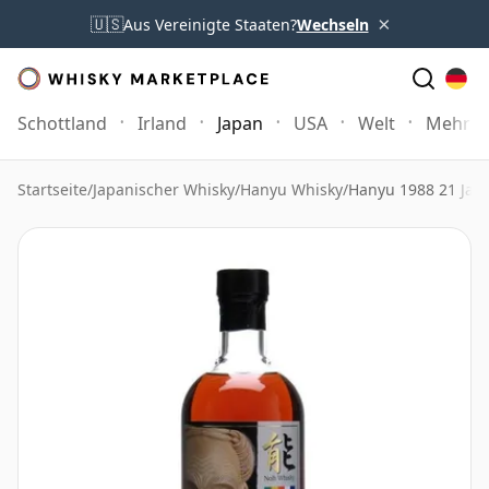
×
🇺🇸
Aus Vereinigte Staaten?
Wechseln
Schottland
Irland
Japan
USA
Welt
Mehr
Startseite
/
Japanischer Whisky
/
Hanyu Whisky
/
Hanyu 1988 21 Jahr