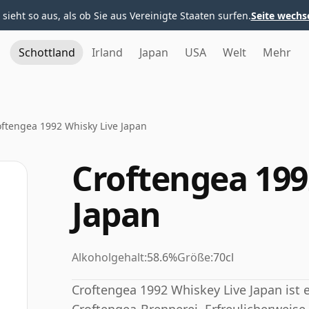
 sieht so aus, als ob Sie aus Vereinigte Staaten surfen.
Seite wechs
Schottland
Irland
Japan
USA
Welt
Mehr
oftengea 1992 Whisky Live Japan
Croftengea 199
Japan
Alkoholgehalt:
58.6%
Größe:
70cl
Croftengea 1992 Whiskey Live Japan ist 