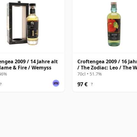
engea 2009 / 14 Jahre alt
Croftengea 2009 / 16 Jahr
Flame & Fire / Wemyss
/ The Zodiac: Leo / The 
Exchange
 46%
70cl • 51.7%
97 €
?
?