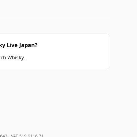
ky Live Japan?
tch Whisky
.
4643
·
VAT 519 9116 71