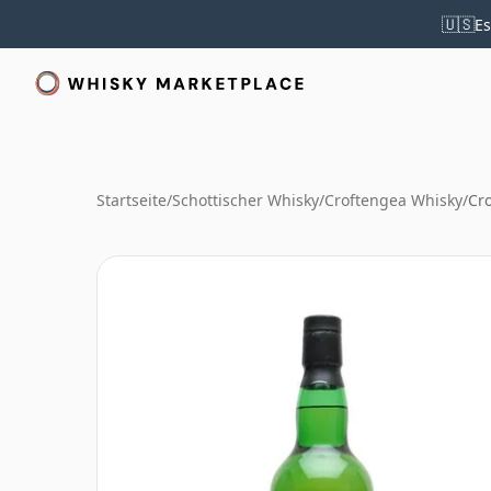
🇺🇸
Es
Startseite
/
Schottischer Whisky
/
Croftengea Whisky
/
Cr