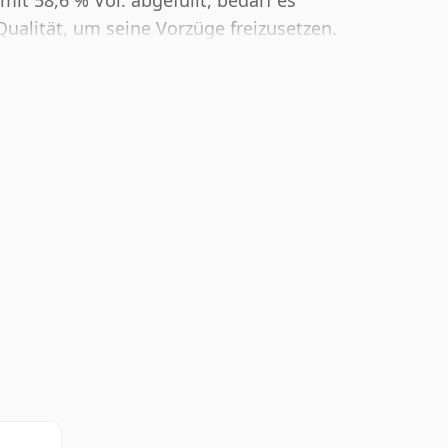
mit 58,6 % Vol. abgefüllt, bedarf es
Qualität, um seine Vorzüge freizusetzen.