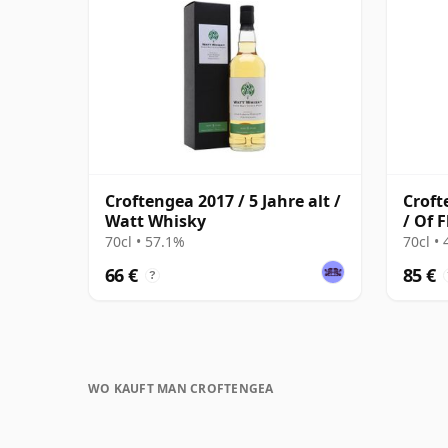
Croftengea 2017 / 5 Jahre alt /
Croft
Watt Whisky
/ Of 
70cl • 57.1%
70cl •
66 €
85 €
?
WO KAUFT MAN CROFTENGEA