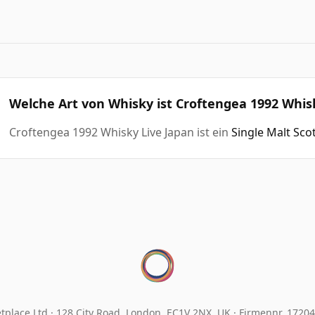
Welche Art von Whisky ist Croftengea 1992 Whis
Croftengea 1992 Whisky Live Japan ist ein
Single Malt Sco
tplace Ltd.
128 City Road, London, EC1V 2NX, UK ·
Firmennr. 1720