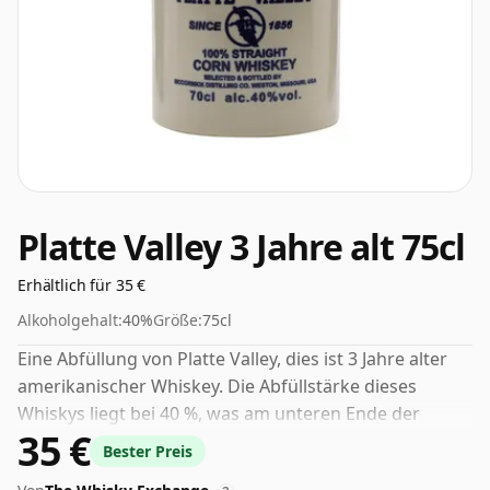
Platte Valley 3 Jahre alt 75cl
Erhältlich für 35 €
Alkoholgehalt:
40%
Größe:
75cl
Eine Abfüllung von Platte Valley, dies ist 3 Jahre alter
amerikanischer Whiskey. Die Abfüllstärke dieses
Whiskys liegt bei 40 %, was am unteren Ende der
35 €
Whisky-Skala liegt. Obwohl heutzutage viele
Bester Preis
Verbraucher darauf drängen, dass die Hersteller den