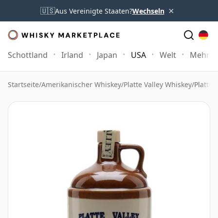
×
🇺🇸
Aus Vereinigte Staaten?
Wechseln
Schottland
Irland
Japan
USA
Welt
Mehr
Startseite
/
Amerikanischer Whiskey
/
Platte Valley Whiskey
/
Platte 