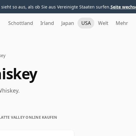
 sieht so aus, als ob Sie aus Vereinigte Staaten surfen.
Seite wechs
Schottland
Irland
Japan
USA
Welt
Mehr
key
hiskey
Whiskey.
LATTE VALLEY ONLINE KAUFEN