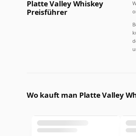
Platte Valley Whiskey
W
Preisführer
o
B
k
d
u
Wo kauft man Platte Valley W