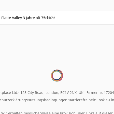
Platte Valley 3 Jahre alt 75cl
40%
tplace Ltd.
128 City Road, London, EC1V 2NX, UK ·
Firmennr. 1720
chutzerklärung
•
Nutzungsbedingungen
•
Barrierefreiheit
•
Cookie-Ei
Wir erhalten möglicherweise eine Provision über Links auf dieser