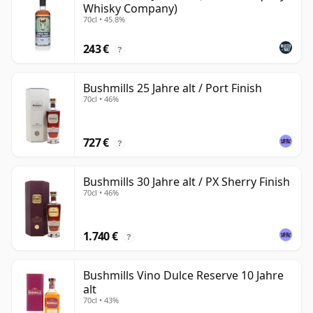
Whisky Company)
70cl • 45.8%
243 €
?
Bushmills 25 Jahre alt / Port Finish
70cl • 46%
727 €
?
Bushmills 30 Jahre alt / PX Sherry Finish
70cl • 46%
1.740 €
?
Bushmills Vino Dulce Reserve 10 Jahre
alt
70cl • 43%