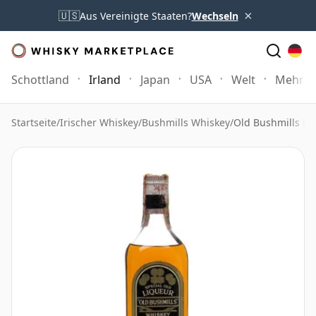
×
🇺🇸
Aus Vereinigte Staaten?
Wechseln
Schottland
Irland
Japan
USA
Welt
Mehr
Startseite
/
Irischer Whiskey
/
Bushmills Whiskey
/
Old Bushmills Bla