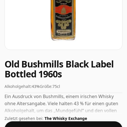
Old Bushmills Black Label
Bottled 1960s
Alkoholgehalt:
43%
Größe:
75cl
Ein Ausdruck von Bushmills, einem irischen Whisky
ohne Altersangabe. Viele halten 43 % für einen guten
Alkoholgehalt, um das „Mundgefühl“ und den vollen
Geschmack von Whisky zu erleben.
Zuletzt gesehen bei:
The Whisky Exchange