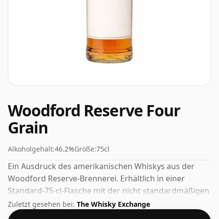
Woodford Reserve Four
Grain
Alkoholgehalt:
46.2%
Größe:
75cl
Ein Ausdruck des amerikanischen Whiskys aus der
Woodford Reserve-Brennerei. Erhältlich in einer
Standard-75-cl-Flasche mit der nicht standardmäßigen
Stärke von 46,2 %.
Zuletzt gesehen bei:
The Whisky Exchange