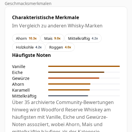
Geschmacksmerkmalen
Charakteristische Merkmale
Im Vergleich zu anderen Whisky-Marken
Ahorn
Mais
Mittelkräftig
10.3x
9.0x
4.2x
Holzkohle
Roggen
4.2x
4.0x
Häufigste Noten
Vanille
Eiche
Gewürze
Ahorn
Karamell
Mittelkräftig
Über 35 archivierte Community-Bewertungen
hinweg wird Woodford Reserve Whiskey am
häufigsten mit Vanille, Eiche und Gewürze-
Noten assoziiert, wobei Ahorn, Mais und
mittelkräftig häufiger als der Kategorie-