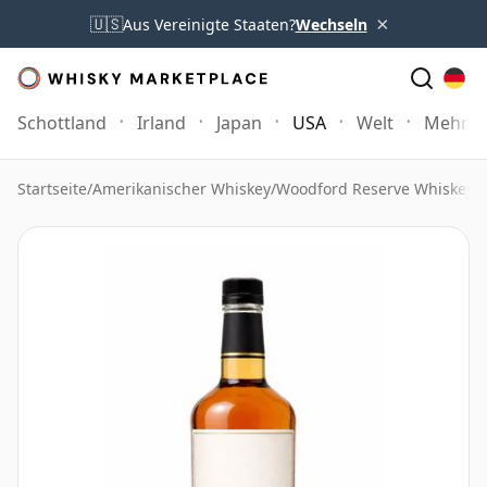
×
🇺🇸
Aus Vereinigte Staaten?
Wechseln
Schottland
Irland
Japan
USA
Welt
Mehr
Startseite
/
Amerikanischer Whiskey
/
Woodford Reserve Whiskey
/