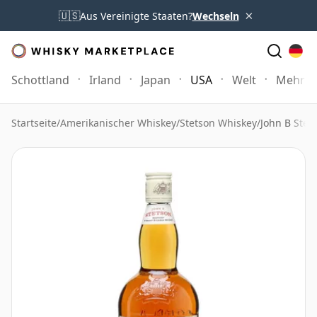
×
🇺🇸
Aus Vereinigte Staaten?
Wechseln
Schottland
Irland
Japan
USA
Welt
Mehr
Startseite
/
Amerikanischer Whiskey
/
Stetson Whiskey
/
John B Stet