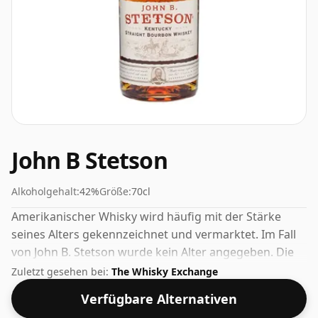
John B Stetson
Alkoholgehalt:
42%
Größe:
70cl
Amerikanischer Whisky wird häufig mit der Stärke
seines Alters gekennzeichnet und vermarktet. Im Fall
von John B. Stetson wurde kein Alter angegeben. Die
Abfüllstärke dieses Whiskys beträgt 42 % und liegt
Zuletzt gesehen bei:
The Whisky Exchange
damit am unteren Ende der Whisky-Skala. Obwohl
Verfügbare Alternativen
heutzutage viele Verbraucher darauf drängen, dass