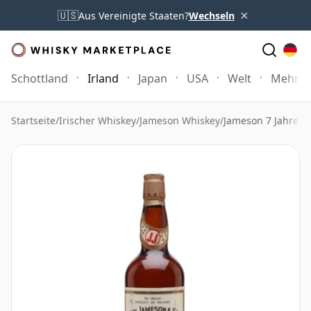
×
🇺🇸
Aus Vereinigte Staaten?
Wechseln
Schottland
Irland
Japan
USA
Welt
Mehr
Startseite
/
Irischer Whiskey
/
Jameson Whiskey
/
Jameson 7 Jahre al