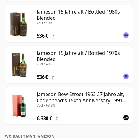
Jameson 15 Jahre alt / Bottled 1980s
Blended
75cl • 40%
536 €
?
Jameson 15 Jahre alt / Bottled 1970s
Blended
75cl • 40%
536 €
?
Jameson Bow Street 1963 27 Jahre alt,
Cadenhead's 150th Anniversary 1991
75cl • 68.2%
Bottling with Box
6.330 €
?
WO KAUFT MAN JAMESON