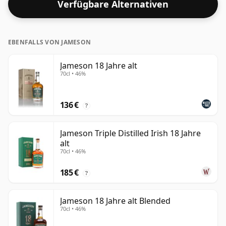
Verfügbare Alternativen
ziemlich normale Stärke von 40 %.
EBENFALLS VON JAMESON
Jameson 18 Jahre alt
70cl • 46%
136 €
?
Jameson Triple Distilled Irish 18 Jahre
alt
70cl • 46%
185 €
?
Jameson 18 Jahre alt Blended
70cl • 46%