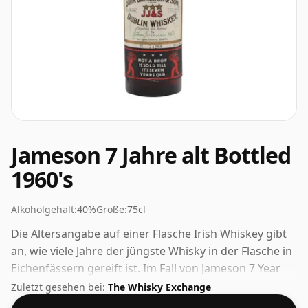
Jameson 7 Jahre alt Bottled
1960's
Alkoholgehalt:
40%
Größe:
75cl
Die Altersangabe auf einer Flasche Irish Whiskey gibt
an, wie viele Jahre der jüngste Whisky in der Flasche in
Eichenfässern gereift ist. Im Fall von Jameson 7 Year
Old Bottled 1960's sind das 7 Jahre. Dieser Whisky wird
Zuletzt gesehen bei:
The Whisky Exchange
in einer normalen 75-cl-Flasche geliefert und hat eine