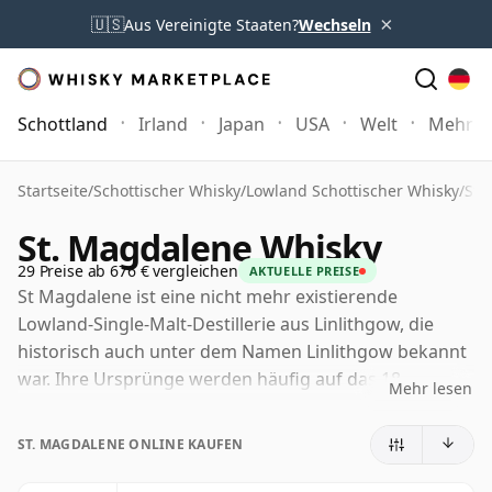
×
🇺🇸
Aus Vereinigte Staaten?
Wechseln
Schottland
Irland
Japan
USA
Welt
Mehr
Startseite
/
Schottischer Whisky
/
Lowland Schottischer Whisky
/
St.
St. Magdalene Whisky
29 Preise ab 676 € vergleichen
AKTUELLE PREISE
St Magdalene ist eine nicht mehr existierende
Lowland-Single-Malt-Destillerie aus Linlithgow, die
historisch auch unter dem Namen Linlithgow bekannt
war. Ihre Ursprünge werden häufig auf das 18.
Mehr lesen
Jahrhundert zurückgeführt, und die Destillerie war
über zweihundert Jahre lang in Betrieb, bevor sie 1983
ST. MAGDALENE ONLINE KAUFEN
während einer schwierigen Phase für die Scotch-
Whisky-Industrie geschlossen wurde.