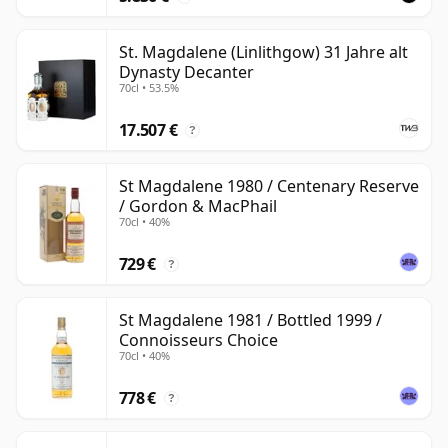
St. Magdalene (Linlithgow) 31 Jahre alt
Dynasty Decanter
70cl • 53.5%
17.507 €
?
St Magdalene 1980 / Centenary Reserve
/ Gordon & MacPhail
70cl • 40%
729 €
?
St Magdalene 1981 / Bottled 1999 /
Connoisseurs Choice
70cl • 40%
778 €
?