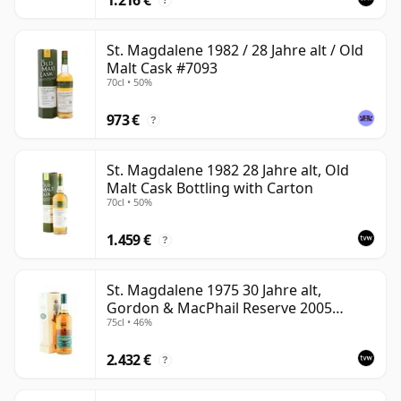
?
St. Magdalene 1982 / 28 Jahre alt / Old
Malt Cask #7093
70cl • 50%
973 €
?
St. Magdalene 1982 28 Jahre alt, Old
Malt Cask Bottling with Carton
70cl • 50%
1.459 €
?
St. Magdalene 1975 30 Jahre alt,
Gordon & MacPhail Reserve 2005
75cl • 46%
Bottling - Cask No. 21
2.432 €
?