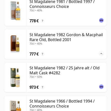
St Magdalene 1981 / Bottled 1997 /
Connoisseurs Choice
70cl • 40%
778 €
?
St Magdalene 1982 Gordon & Macphail
Rare Old, Bottled 2001
70cl • 40%
777 €
?
St Magdalene 1982 / 25 Jahre alt / Old
Malt Cask #4282
70cl • 50%
973 €
?
St Magdalene 1966 / Bottled 1994 /
Connoisseurs Choice
70cl • 40%