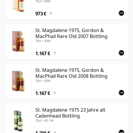
75cl • 40%
St Magdalene zählt heute zu den angesehensten
973 €
geschlossenen Lowland-Destillerien. Die ehemaligen
?
Gebäude wurden umgebaut, die verbleibenden
Bestände sind begrenzt, und die besten erhaltenen
St. Magdalene 1975, Gordon &
MacPhail Rare Old 2007 Bottling
Abfüllungen bieten einen seltenen Einblick in einen
70cl • 43%
Whisky-Stil, der zunehmend schwieriger zu ersetzen
ist.
1.167 €
?
St. Magdalene 1975, Gordon &
MacPhail Rare Old 2008 Bottling
70cl • 43%
1.167 €
?
St. Magdalene 1975 23 Jahre alt
Cadenhead Bottling
70cl • 42.1%
1.216 €