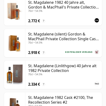
St. Magdalene 1982 40 Jahre alt,
Gordon & MacPhail's Private Collection
70cl • 54.5%
- Recollection Series #2100
2.772 €
?
St. Magdalene (silent) Gordon &
MacPhail Private Collection Single Cask
70cl • 54.5%
# 1982 40 Jahre alt
2.918 €
KOSTENLOSER VERSAND
?
St. Magdalene (Linlithgow) 40 Jahre alt
1982 Private Collection
70cl • 54.5%
2.334 €
?
St. Magdalene 1982 Cask #2100, The
Recollection Series #2
70cl • 54.5%