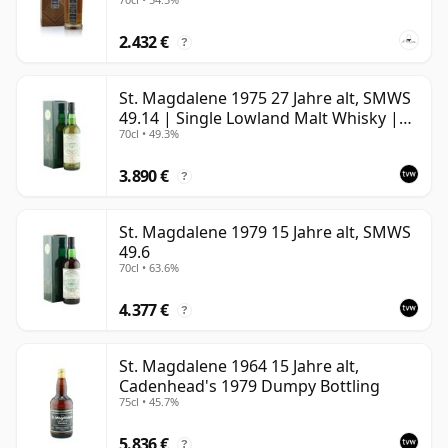
2.432 €
?
St. Magdalene 1975 27 Jahre alt, SMWS
49.14 | Single Lowland Malt Whisky |
70cl • 49.3%
49.3% | 70cl | The Whisky Vault
3.890 €
?
St. Magdalene 1979 15 Jahre alt, SMWS
49.6
70cl • 63.6%
4.377 €
?
St. Magdalene 1964 15 Jahre alt,
Cadenhead's 1979 Dumpy Bottling
75cl • 45.7%
5.836 €
?