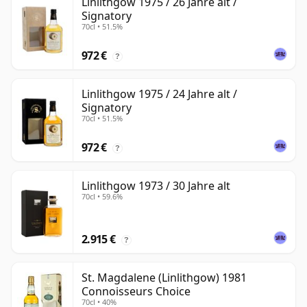
Linlithgow 1975 / 26 Jahre alt /
Signatory
70cl • 51.5%
972 €
?
Linlithgow 1975 / 24 Jahre alt /
Signatory
70cl • 51.5%
972 €
?
Linlithgow 1973 / 30 Jahre alt
70cl • 59.6%
2.915 €
?
St. Magdalene (Linlithgow) 1981
Connoisseurs Choice
70cl • 40%