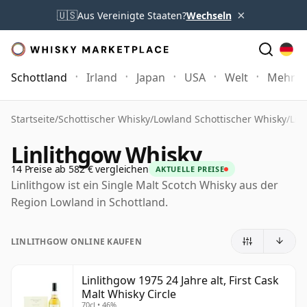
×
🇺🇸
Aus Vereinigte Staaten?
Wechseln
Schottland
Irland
Japan
USA
Welt
Mehr
Startseite
/
Schottischer Whisky
/
Lowland Schottischer Whisky
/
Lin
Linlithgow Whisky
14 Preise ab 582 € vergleichen
AKTUELLE PREISE
Linlithgow ist ein Single Malt Scotch Whisky aus der
Region Lowland in Schottland.
LINLITHGOW ONLINE KAUFEN
Linlithgow 1975 24 Jahre alt, First Cask
Malt Whisky Circle
70cl • 46%