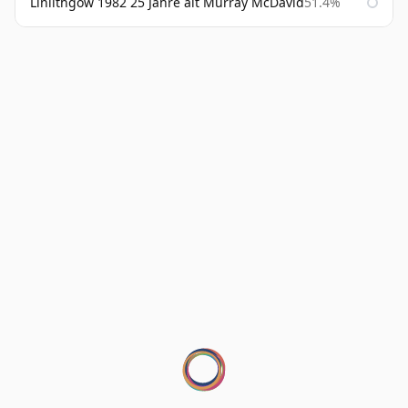
Linlithgow 1982 25 Jahre alt Murray McDavid
51.4%